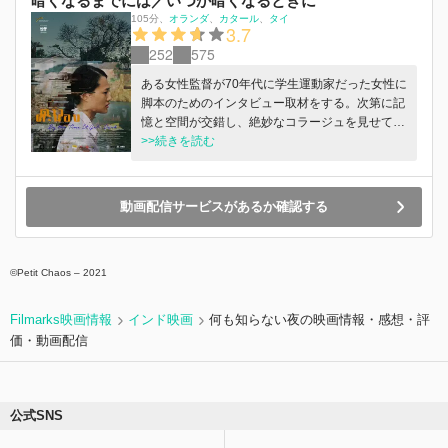
暗くなるまでには／いつか暗くなるときに
105分
、
オランダ
カタール
タイ
3.7
252
575
ある女性監督が70年代に学生運動家だった女性に
脚本のためのインタビュー取材をする。次第に記
憶と空間が交錯し、絶妙なコラージュを見せてい
く…。
>>続きを読む
動画配信サービスがあるか確認する
©Petit Chaos – 2021
Filmarks映画情報
インド映画
何も知らない夜の映画情報・感想・評
価・動画配信
公式SNS