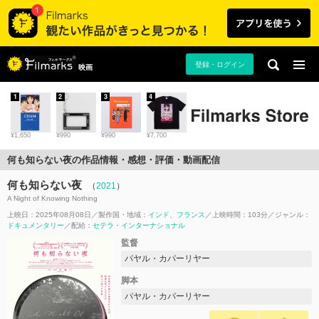
登録・ログイン
映画
1
2
3
4
¥1,650
¥990
¥990
¥7,700
何も知らない夜の作品情報・感想・評価・動画配信
何も知らない夜
（
2021
）
A Night of Knowing Nothing
上映日：2025年08月08日
製作国・地域：
インド
フランス
上映時間：103分
ジャンル：
ドキュメンタリー
配給：
セテラ・インターナショナル
監督
パヤル・カパーリヤー
脚本
パヤル・カパーリヤー