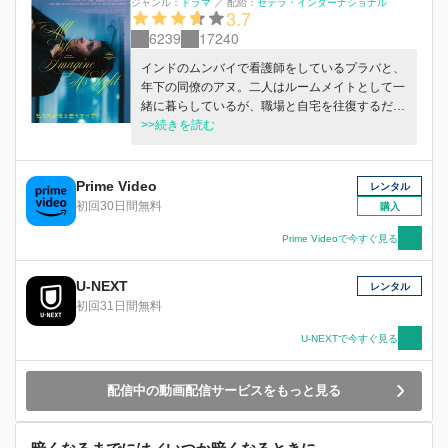
ジャンル：
ドラマ
／
配給：
セテラ・インターナショナル
3.7
6239
17240
インドのムンバイで看護師をしているプラバと、
年下の同僚のアヌ。二人はルームメイトとして一
緒に暮らしているが、職場と自宅を往復するだけ
の真面目なプラバと、何事も楽しみたい陽気なア
>>続きを読む
ヌの間には少し心の距離があった。プラバは親が
決めた相手と結婚したが、ドイツで仕事を見つけ
た夫から、もうずっと音沙汰がない。アヌには密
Prime Video
レンタル
かに付き合うイスラム教徒の恋人がいるが、お見
初回30日間無料
購入
合い結婚させようとする親に知られたら大反対さ
れることはわかっていた。そんな中、病院の食堂
Prime Videoで今すぐ見る
に勤めるパルヴァティが、高層ビル建築のために
立ち退きを迫られ、故郷の海辺の村へ帰ることに
U-NEXT
レンタル
なる。揺れる想いを抱えたプラバとアヌは、一人
初回31日間無料
で生きていくというパルヴァティを村まで見送る
旅に出る。神秘的な森や洞窟のある別世界のよう
U-NEXTで今すぐ見る
な村で、二人はそれぞれの人生を変えようと決意
させる、ある出来事に遭遇する──。
配信中の動画配信サービスをもっと見る