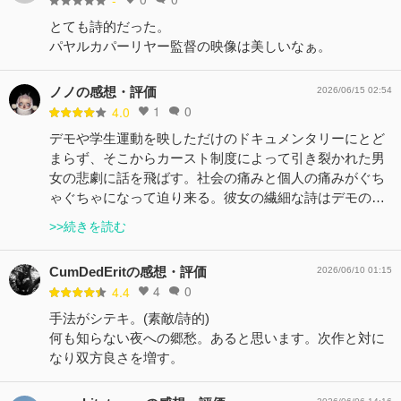
とても詩的だった。
パヤルカパーリヤー監督の映像は美しいなぁ。
ノノの感想・評価
2026/06/15 02:54
1
0
4.0
デモや学生運動を映しただけのドキュメンタリーにとど
まらず、そこからカースト制度によって引き裂かれた男
女の悲劇に話を飛ばす。社会の痛みと個人の痛みがぐち
ゃぐちゃになって迫り来る。彼女の繊細な詩はデモの…
>>続きを読む
CumDedEritの感想・評価
2026/06/10 01:15
4
0
4.4
手法がシテキ。(素敵/詩的)
何も知らない夜への郷愁。あると思います。次作と対に
なり双方良さを増す。