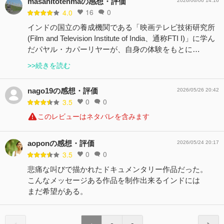
masahitotenmaの感想・評価
2026/06/06 14:16
16
0
4.0
インドの国立の養成機関である「映画テレビ技術研究所
(Film and Television Institute of India、通称FTI I)」に学ん
だパヤル・カパーリヤーが、自身の体験をもとに…
>>続きを読む
nago19の感想・評価
2026/05/26 20:42
0
0
3.5
このレビューはネタバレを含みます
aoponの感想・評価
2026/05/24 20:17
0
0
3.5
悲痛な叫びで描かれたドキュメンタリー作品だった。
こんなメッセージある作品を制作出来るインドには
まだ希望がある。