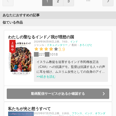
1
2
3
あなたにおすすめの記事
似ている作品
わたしの聖なるインド／我が理想の国
2026年06月06日上映
、
74分
、
インド
ジャンル：
ドキュメンタリー
／
配給：
きろくびと
3.9
227
1018
イスラム教徒を迫害するインド市民権改正法
（CAA）への抗議デモ。監督は抗議する人々の声
に耳を傾け、ムスリム女性としての自身のアイデ
ンティティを見つめる。
>>続きを読む
動画配信サービスがあるか確認する
私たちが光と想うすべて
2025年07月25日上映
、
118分
、
フランス
インド
オランダ