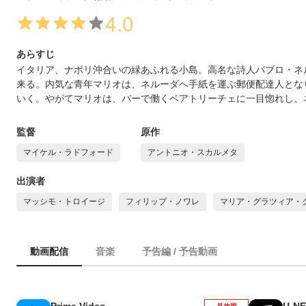
4.0
あらすじ
イタリア、ナポリ沖合いの緑あふれる小島。高名な詩人パブロ・ネ
来る。内気な青年マリオは、ネルーダへ手紙を運ぶ郵便配達人とな
いく。やがてマリオは、バーで働くベアトリーチェに一目惚れし、
監督
原作
マイケル・ラドフォード
アントニオ・スカルメタ
出演者
マッシモ・トロイージ
フィリップ・ノワレ
マリア・グラツィア・
動画配信
音楽
予告編 / 予告動画