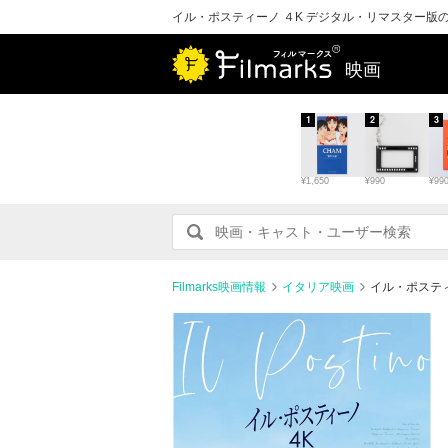
イル・ポスティーノ ４K デジタル・リマスター版
映画
1
2
3
¥1,650
¥990
¥99
Filmarks映画情報
イタリア映画
イル・ポステ