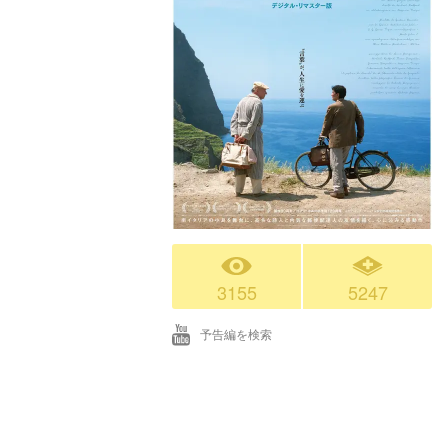
3155
5247
予告編を検索