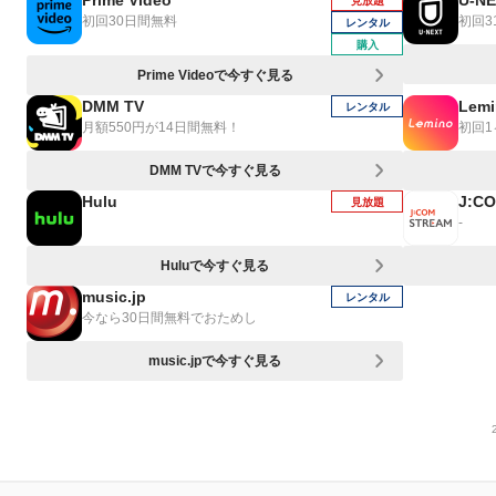
Prime Video
U-N
見放題
初回30日間無料
初回3
レンタル
購入
Prime Videoで今すぐ見る
DMM TV
Lemi
レンタル
月額550円が14日間無料！
初回
DMM TVで今すぐ見る
Hulu
J:C
見放題
-
Huluで今すぐ見る
music.jp
レンタル
今なら30日間無料でおためし
music.jpで今すぐ見る