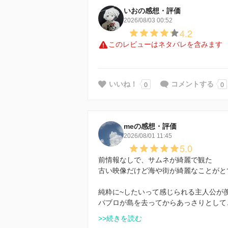
いおの感想・評価
2026/08/03 00:52
4.2
このレビューはネタバレを含みます
0
0
いいね！
コメントする
meの感想・評価
2026/08/01 11:45
5.0
前情報なしで、サムネが綺麗で観た
古い映像だけど海や街が綺麗なことがと
純粋に~したいって感じられる主人公が
パブロが島を去ってからあっさりとして
>>続きを読む