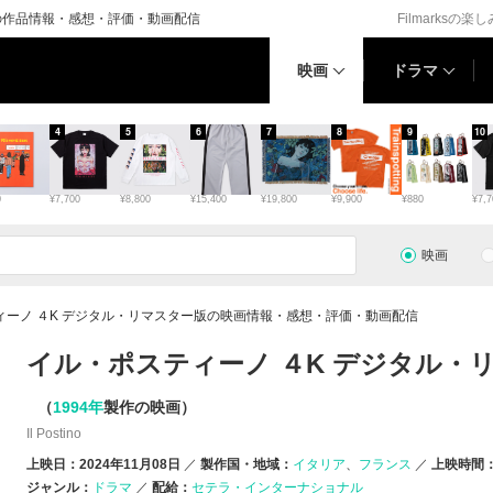
の作品情報・感想・評価・動画配信
Filmarksの楽
映画
ドラマ
4
5
6
7
8
9
10
0
¥7,700
¥8,800
¥15,400
¥19,800
¥9,900
¥880
¥7,7
映画
ィーノ ４K デジタル・リマスター版の映画情報・感想・評価・動画配信
イル・ポスティーノ ４K デジタル・
（
1994年
製作の映画）
Il Postino
上映日：2024年11月08日
製作国・地域：
イタリア
フランス
上映時間：
ジャンル：
ドラマ
配給：
セテラ・インターナショナル