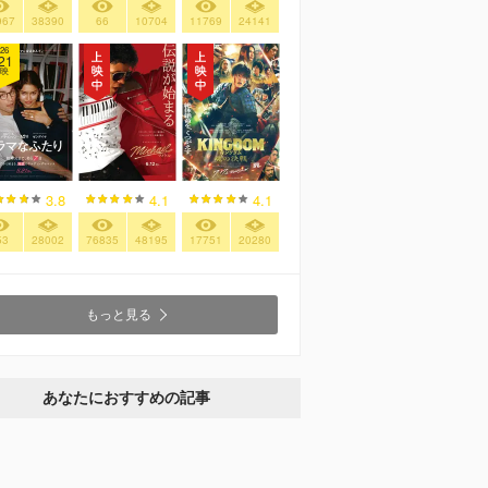
967
38390
66
10704
11769
24141
26
21
映
3.8
4.1
4.1
53
28002
76835
48195
17751
20280
もっと見る
あなたにおすすめの記事