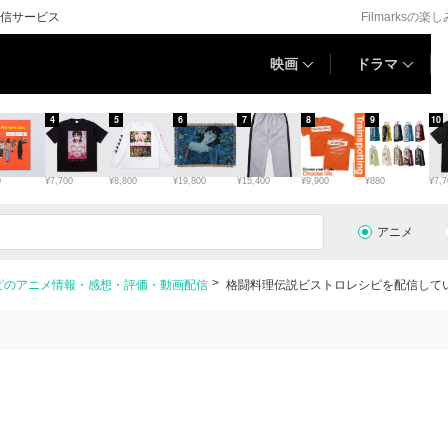
信サービス
Filmarksの楽
映画
ドラマ
4
5
6
7
8
9
10
0
¥7,700
¥8,800
¥19,800
¥15,400
¥9,900
¥880
¥7,7
アニメ
ピのアニメ情報・感想・評価・動画配信
格闘料理伝説ビストロレシピを配信して