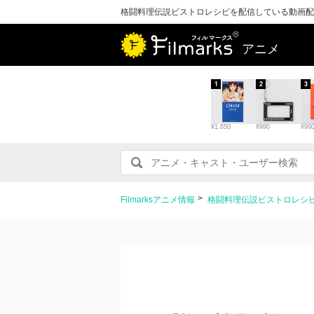
格闘料理伝説ビストロレシピを配信している動画配
アニメ
1
2
3
¥1,650
¥990
¥99
Filmarksアニメ情報
格闘料理伝説ビストロレシ