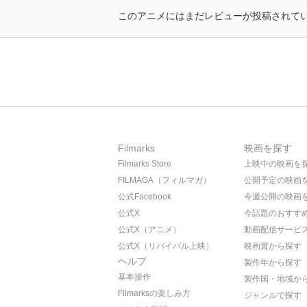
このアニメにはまだレビューが投稿されて
Filmarks
映画を探す
Filmarks Store
上映中の映画を
FILMAGA（フィルマガ）
公開予定の映画
公式Facebook
今週公開の映画
公式X
今話題のおすす
公式X（アニメ）
動画配信サービ
公式X（リバイバル上映）
映画賞から探す
ヘルプ
製作年から探す
基本操作
製作国・地域か
Filmarksの楽しみ方
ジャンルで探す