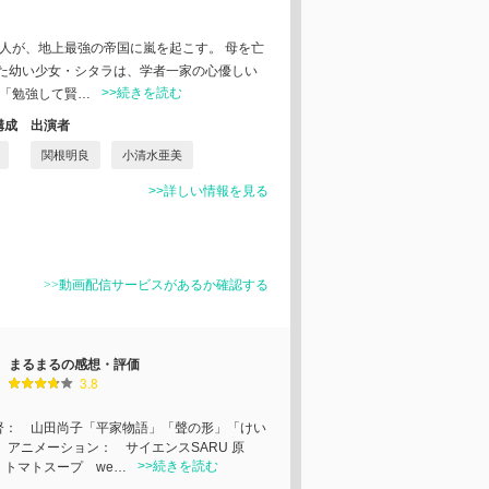
二人が、地上最強の帝国に嵐を起こす。 母を亡
た幼い少女・シタラは、学者一家の心優しい
>>続きを読む
 「勉強して賢…
構成
出演者
関根明良
小清水亜美
>>詳しい情報を見る
>>動画配信サービスがあるか確認する
まるまるの感想・評価
3.8
督： 山田尚子「平家物語」「聲の形」「けい
 アニメーション： サイエンスSARU 原
>>続きを読む
 トマトスープ we…