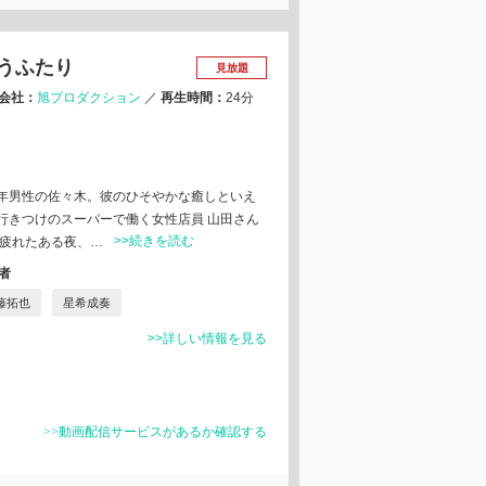
うふたり
見放題
会社：
旭プロダクション
／
再生時間：
24分
年男性の佐々木。彼のひそやかな癒しといえ
行きつけのスーパーで働く女性店員 山田さん
>>続きを読む
に疲れたある夜、…
者
藤拓也
星希成奏
>>詳しい情報を見る
>>動画配信サービスがあるか確認する