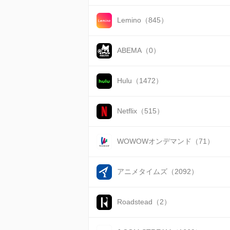
Lemino（845）
ABEMA（0）
Hulu（1472）
Netflix（515）
WOWOWオンデマンド（71）
アニメタイムズ（2092）
Roadstead（2）