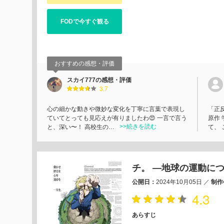
FODで今すぐ観る
おすすめの感想・評価
スカイ777の感想・評価
3.7
心の細かな動きや微妙な変化を丁寧に言葉で表現し
「正
ていてとっても見応えが有りましたわ😍 一言で言う
原作 
>>続きを読む
と、深い〜！ 高校生の…
て、 
チ。 ―地球の運動に
公開日：
2024年10月05日
／
制作
4.3
あらすじ