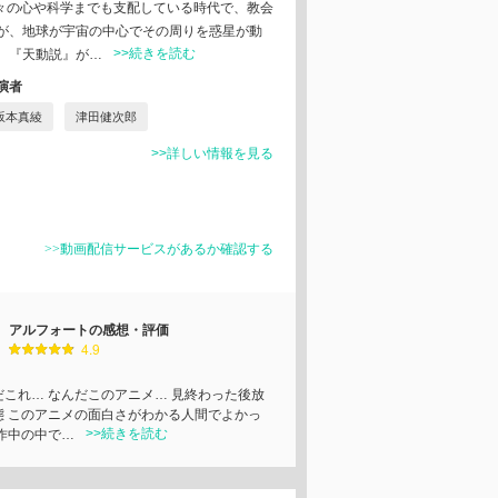
人々の心や科学までも支配している時代で、教会
が、地球が宇宙の中心でその周りを惑星が動
>>続きを読む
。『天動説』が…
演者
坂本真綾
津田健次郎
>>詳しい情報を見る
>>動画配信サービスがあるか確認する
アルフォートの感想・評価
4.9
だこれ… なんだこのアニメ… 見終わった後放
態 このアニメの面白さがわかる人間でよかっ
>>続きを読む
 作中の中で…