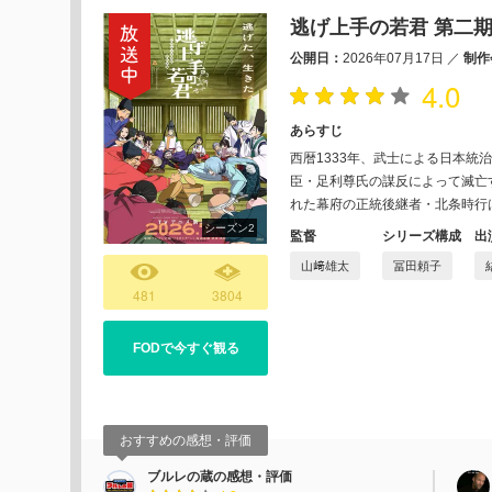
逃げ上手の若君 第二
公開日：
2026年07月17日
／
制作
4.0
あらすじ
西暦1333年、武士による日本統
臣・足利尊氏の謀反によって滅亡
れた幕府の正統後継者・北条時行
シーズン2
監督
シリーズ構成
出
山﨑雄太
冨田頼子
481
3804
FODで今すぐ観る
おすすめの感想・評価
ブルレの蔵の感想・評価