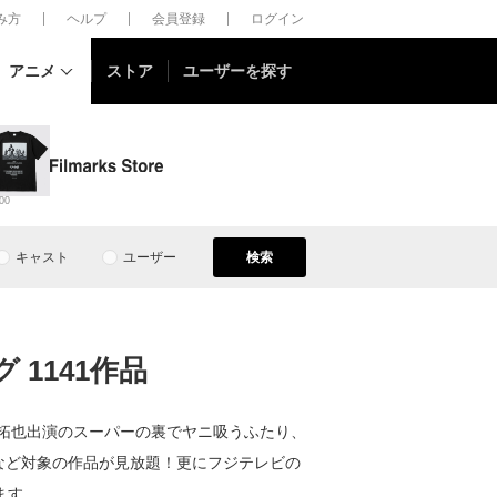
しみ方
ヘルプ
会員登録
ログイン
アニメ
ストア
ユーザーを探す
00
キャスト
ユーザー
検索
1141作品
藤拓也出演のスーパーの裏でヤニ吸うふたり、
画など対象の作品が見放題！更にフジテレビの
ます。