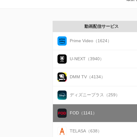
動画配信サービス
Prime Video（1624）
U-NEXT（3940）
DMM TV（4134）
ディズニープラス（259）
FOD（1141）
TELASA（638）