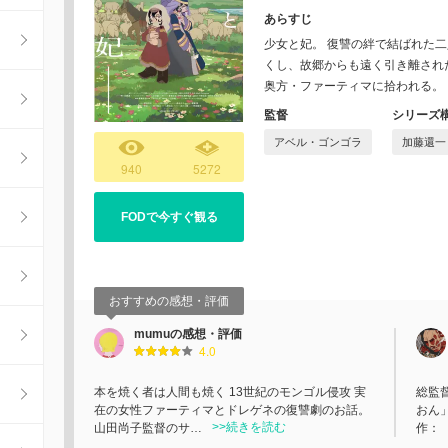
あらすじ
少女と妃。 復讐の絆で結ばれた
くし、故郷からも遠く引き離され
奥方・ファーティマに拾われる。
監督
シリーズ
アベル・ゴンゴラ
加藤還一
940
5272
FODで今すぐ観る
おすすめの感想・評価
mumuの感想・評価
4.0
本を焼く者は人間も焼く 13世紀のモンゴル侵攻 実
総監
在の女性ファーティマとドレゲネの復讐劇のお話。
おん」
>>続きを読む
山田尚子監督のサ…
作：