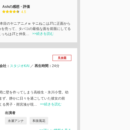
Ashの感想・評価
4.5
2本目のヤニアニメｗ ヤニねこはJTに正面から
カを売って、タバコの最低な面を前面にしてる
>>続きを読む
こっちはJTと仲良…
見放題
会社：
スタジオKAI
／
再生時間：
24分
間に壁を作ってしまう高校生・氷川小雪。幼
まず、静かに日々を過ごしていた彼女の前
>>続きを読む
くる男子・雨宮湊が現…
出演者
永瀬アンナ
和泉風花