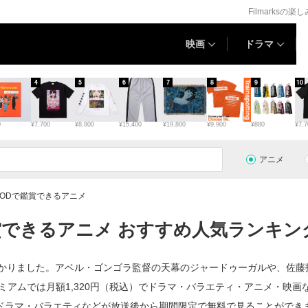
Filmarksの楽
映画
ドラマ
4
5
6
7
8
9
10
0
¥7,700
¥8,800
¥15,400
¥19,800
¥9,900
¥880
¥7,7
アニメ
FODで鑑賞できるアニメ
賞できるアニメ おすすめ人気ランキング 
見つかりました。アベル・ゴンゴラ監督の天幕のジャードゥーガルや、佐
ミアムでは月額1,320円（税込）でドラマ・バラエティ・アニメ・映
ドラマ・バラエティなどが放送後から期間限定で無料で見ることができ