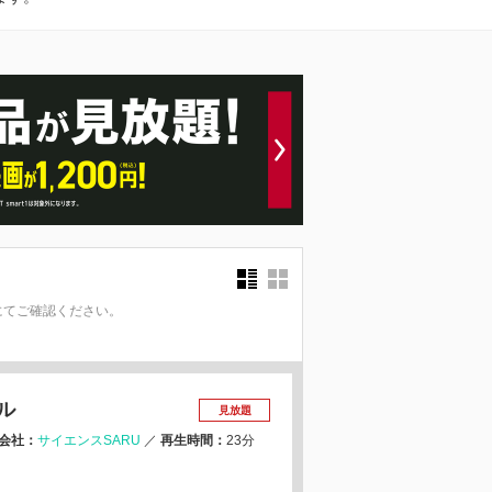
にてご確認ください。
。
ル
見放題
会社：
サイエンスSARU
／
再生時間：
23分