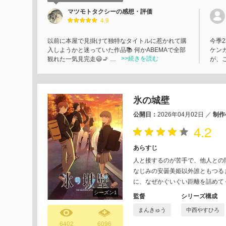
マツモトタクシーの感想・評価
4.9
以前に本屋で見掛けて独特なタイトルに惹かれて購
今季
入しようかと迷っていた作品📚 何かABEMAで全部
ケン
>>続きを読む
観れた一気見完走😃🚬 …
が、
氷の城壁
公開日：
2026年04月02日
／
制作
4.2
あらすじ
人と接するのが苦手で、他人との
なじみの安曇美姫以外誰ともつる
に、なぜかぐいぐい距離を詰めて
シーズン1
監督
シリーズ構成
まんきゅう
中西やすひろ
6402
6096