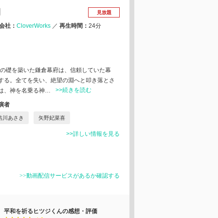
期
見放題
会社：
CloverWorks
／
再生時間：
24分
治の礎を築いた鎌倉幕府は、信頼していた幕
する。全てを失い、絶望の淵へと叩き落とさ
>>続きを読む
は、神を名乗る神…
演者
結川あさき
矢野妃菜喜
>>詳しい情報を見る
>>動画配信サービスがあるか確認する
平和を祈るヒツジくんの感想・評価