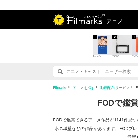
アニメ
1
2
3
¥1,650
¥990
¥99
Filmarks
アニメを探す
動画配信サービス
FODで鑑
FODで鑑賞できるアニメ作品が1141件
氷の城壁などの作品があります。FODプレ
最新