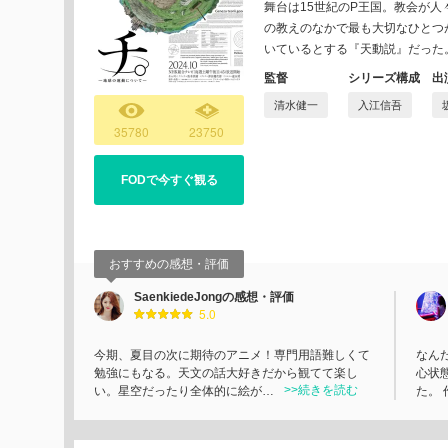
舞台は15世紀のP王国。教会が
の教えのなかで最も大切なひとつ
いているとする『天動説』だった
監督
シリーズ構成
出
清水健一
入江信吾
35780
23750
FODで今すぐ観る
おすすめの感想・評価
SaenkiedeJongの感想・評価
5.0
今期、夏目の次に期待のアニメ！専門用語難しくて
なん
勉強にもなる。天文の話大好きだから観てて楽し
心状
>>続きを読む
い。星空だったり全体的に絵が…
た。