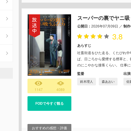
スーパーの裏でヤニ吸
公開日：
2026年07月09日
／
制作
3.8
あらすじ
社畜街道をひた走る、くたびれ中
ば、日ごろから愛煙する煙草と、
のにこやかな接客くらい。 仕事
監督
出演
鈴木理人
森あおい
佐
1147
4089
FODで今すぐ観る
おすすめの感想・評価