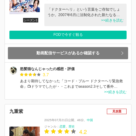
「ドクターヘリ」という言葉をご存知でしょ
うか。2007年6月に法制化された新たなる…
>>続きを読む
シーズン1
FODで今すぐ観る
動画配信サービスがあるか確認する
怒髪猫なんじゃったの感想・評価
3.7
あまり期待してなかった「コード・ブルー ドクターヘリ緊急救
命」📺ドラマでしたが・・これまでseason2.3そして番外…
>>続きを読む
九重紫
見放題
2025年07月21日公開
46分
中国
ジャンル：
恋愛
歴史
4.2