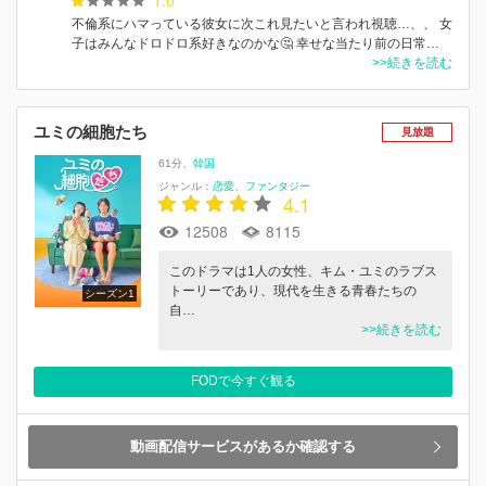
不倫系にハマっている彼女に次これ見たいと言われ視聴…、、 女
子はみんなドロドロ系好きなのかな🤔 幸せな当たり前の日常…
>>続きを読む
ユミの細胞たち
見放題
61分
韓国
ジャンル：
恋愛
ファンタジー
4.1
12508
8115
このドラマは1人の女性、キム・ユミのラブス
トーリーであり、現代を生きる青春たちの
シーズン1
自…
>>続きを読む
FODで今すぐ観る
動画配信サービスがあるか確認する