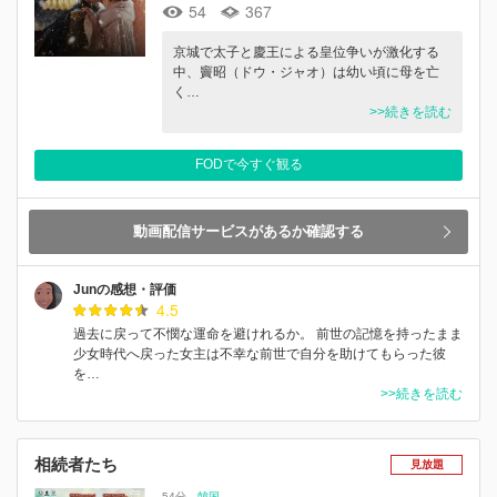
54
367
京城で太子と慶王による皇位争いが激化する
中、竇昭（ドウ・ジャオ）は幼い頃に母を亡
く…
>>続きを読む
FODで今すぐ観る
動画配信サービスがあるか確認する
Junの感想・評価
4.5
過去に戻って不憫な運命を避けれるか。 前世の記憶を持ったまま
少女時代へ戻った女主は不幸な前世で自分を助けてもらった彼
を…
>>続きを読む
相続者たち
見放題
54分
韓国