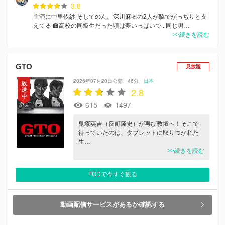
3.8
主演に中里依紗 そしてのん、深川麻衣の2人が脇でがっちりと支
えてる 🏫高校の同級生だった頃は夢いっぱいで.. 同じ男…
>>続きを読む
GTO
見放題
2026年07月20日公開
46分
日本
2.8
615
1497
鬼塚英吉（反町隆史）が再び教壇へ！そこで
待っていたのは、タブレットに取りつかれた
生…
>>続きを読む
FODで今すぐ観る
動画配信サービスがあるか確認する