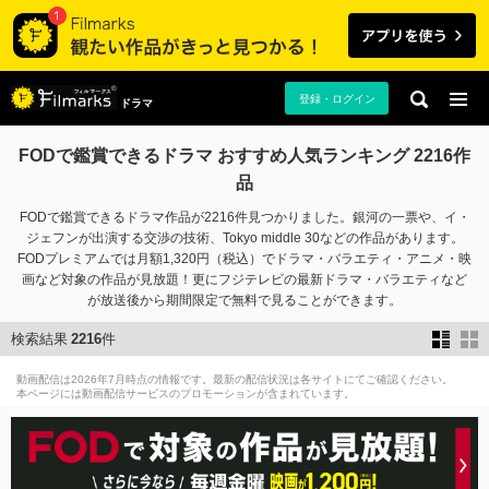
登録・ログイン
ドラマ
FODで鑑賞できるドラマ おすすめ人気ランキング 2216作
品
FODで鑑賞できるドラマ作品が2216件見つかりました。銀河の一票や、イ・
ジェフンが出演する交渉の技術、Tokyo middle 30などの作品があります。
FODプレミアムでは月額1,320円（税込）でドラマ・バラエティ・アニメ・映
画など対象の作品が見放題！更にフジテレビの最新ドラマ・バラエティなど
が放送後から期間限定で無料で見ることができます。
検索結果
2216
件
動画配信は2026年7月時点の情報です。最新の配信状況は各サイトにてご確認ください。
本ページには動画配信サービスのプロモーションが含まれています。