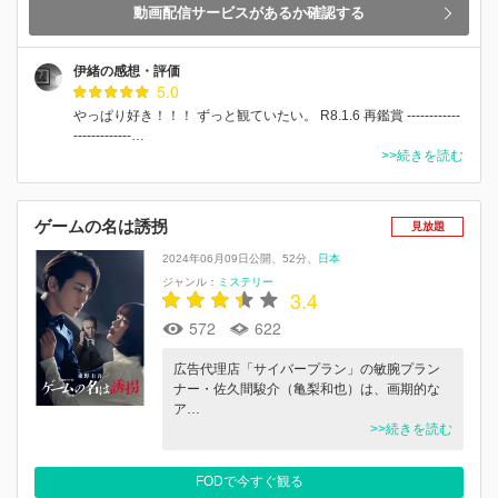
動画配信サービスがあるか確認する
伊緒の感想・評価
5.0
やっぱり好き！！！ ずっと観ていたい。 R8.1.6 再鑑賞 ------------
-------------…
>>続きを読む
ゲームの名は誘拐
見放題
2024年06月09日公開
52分
日本
ジャンル：
ミステリー
3.4
572
622
広告代理店「サイバープラン」の敏腕プラン
ナー・佐久間駿介（亀梨和也）は、画期的な
ア…
>>続きを読む
FODで今すぐ観る