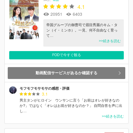
4.1
20951
6403
帝国グループの御曹司で眉目秀麗のキム・タ
ン（イ・ミンホ）。一見、何不自由なく育っ
て…
>>続きを読む
FODで今すぐ観る
動画配信サービスがあるか確認する
モフモフモサモサの感想・評価
3.1
男主タンがヒロイン ウンサンに言う「お前はオレが好きなの
か?」ではなく「オレはお前が好きなのか？」 自問自答を声に出
し…
>>続きを読む