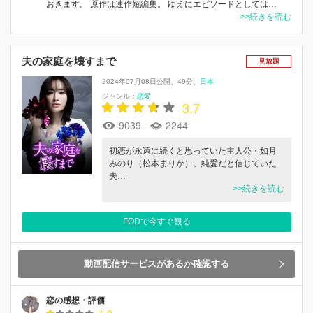
おきます。 原作は連作短編集。 ゆえにエピソードとしては…
>>続きを読む
夫の家庭を壊すまで
見放題
2024年07月08日公開
49分
日本
ジャンル：
恋愛
3.7
9039
2244
初恋が永遠に続くと思っていた主人公・如月
みのり（松本まりか）。純愛だと信じていた
夫…
>>続きを読む
FODで今すぐ観る
動画配信サービスがあるか確認する
恋の感想・評価
1.0