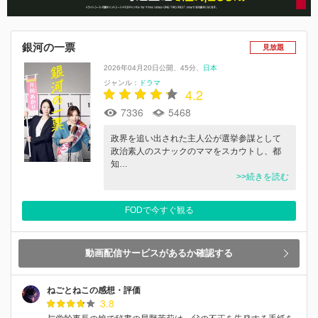
銀河の一票
見放題
2026年04月20日公開
45分
日本
ジャンル：
ドラマ
4.2
7336
5468
政界を追い出された主人公が選挙参謀として
政治素人のスナックのママをスカウトし、都
知…
>>続きを読む
FODで今すぐ観る
動画配信サービスがあるか確認する
ねごとねこの感想・評価
3.8