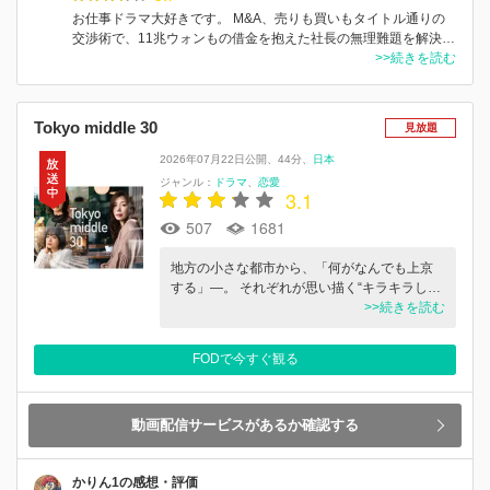
お仕事ドラマ大好きです。 M&A、売りも買いもタイトル通りの
交渉術で、11兆ウォンもの借金を抱えた社長の無理難題を解決…
>>続きを読む
Tokyo middle 30
見放題
2026年07月22日公開
44分
日本
ジャンル：
ドラマ
恋愛
3.1
507
1681
地方の小さな都市から、「何がなんでも上京
する」―。 それぞれが思い描く“キラキラし…
>>続きを読む
FODで今すぐ観る
動画配信サービスがあるか確認する
かりん1の感想・評価