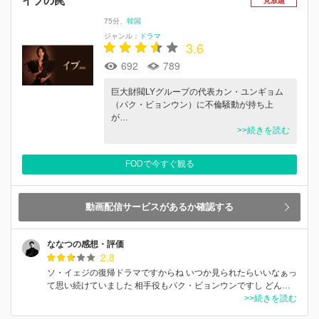
イブの罠
見放題
75分
韓国
ジャンル：
ドラマ
3.6
692
789
巨大財閥LYグループの代表カン・ユンギョム
（パク・ビョンウン）に不倫騒動が持ち上
が…
>>続きを読む
FODで今すぐ観る
動画配信サービスがあるか確認する
ななつの感想・評価
2.8
ソ・イェジの復帰ドラマですからね いつか見られたらいいなぁっ
て思い続けていました 相手役もパク・ビョンウンですし どん…
>>続きを読む