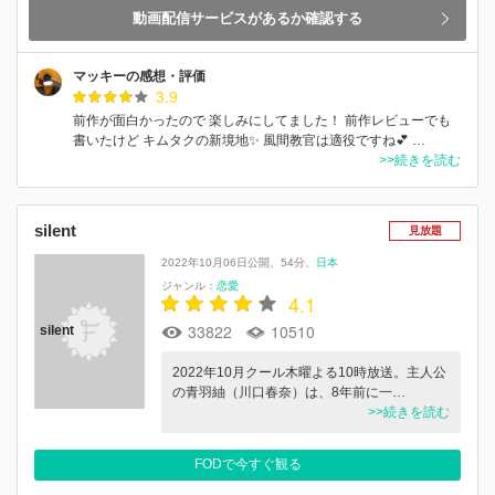
動画配信サービスがあるか確認する
マッキーの感想・評価
3.9
前作が面白かったので 楽しみにしてました！ 前作レビューでも
書いたけど キムタクの新境地✨ 風間教官は適役ですね💕 …
>>続きを読む
silent
見放題
2022年10月06日公開
54分
日本
ジャンル：
恋愛
4.1
33822
10510
silent
2022年10月クール木曜よる10時放送。主人公
の青羽紬（川口春奈）は、8年前に一…
>>続きを読む
FODで今すぐ観る