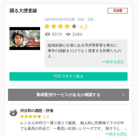
踊る大捜査線
見放題
1997年01月07日公開
46分
日本
4.3
9319
2484
臨海副都心台場にある湾岸警察署を舞台に、
事件の謎解きだけでなく捜査する刑事たちの
人…
>>続きを読む
FODで今すぐ観る
動画配信サービスがあるか確認する
州次郎の感想・評価
4.6
レンタルVHSで一通り借りて鑑賞。 個人的に刑事物ドラマの中
でも最高の作品で、一番思い出深いシリーズです。 脱サラし、…
>>続きを読む