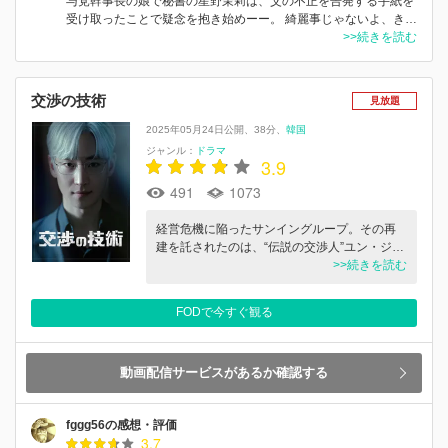
与党幹事長の娘で秘書の星野茉莉は、父の不正を告発する手紙を
受け取ったことで疑念を抱き始めーー。 綺麗事じゃないよ、き…
>>続きを読む
交渉の技術
見放題
2025年05月24日公開
38分
韓国
ジャンル：
ドラマ
3.9
491
1073
経営危機に陥ったサンイングループ。その再
建を託されたのは、“伝説の交渉人”ユン・ジ…
>>続きを読む
FODで今すぐ観る
動画配信サービスがあるか確認する
fggg56の感想・評価
3.7