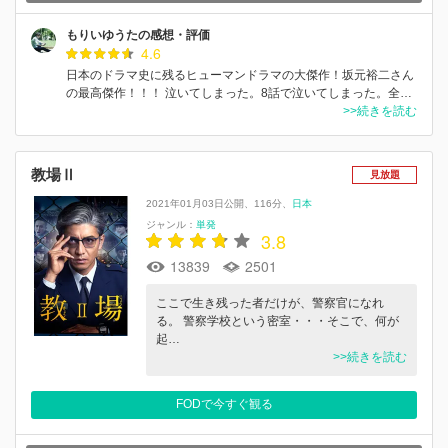
もりいゆうたの感想・評価
4.6
日本のドラマ史に残るヒューマンドラマの大傑作！坂元裕二さん
の最高傑作！！！ 泣いてしまった。8話で泣いてしまった。全…
>>続きを読む
教場Ⅱ
見放題
2021年01月03日公開
116分
日本
ジャンル：
単発
3.8
13839
2501
ここで生き残った者だけが、警察官になれ
る。 警察学校という密室・・・そこで、何が
起…
>>続きを読む
FODで今すぐ観る