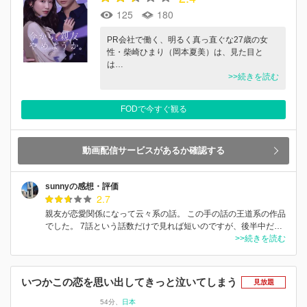
125
180
PR会社で働く、明るく真っ直ぐな27歳の女
性・柴崎ひまり（岡本夏美）は、見た目と
は…
>>続きを読む
FODで今すぐ観る
動画配信サービスがあるか確認する
sunnyの感想・評価
2.7
親友が恋愛関係になって云々系の話。 この手の話の王道系の作品
でした。 7話という話数だけで見れば短いのですが、後半中だ…
>>続きを読む
いつかこの恋を思い出してきっと泣いてしまう
見放題
54分
日本