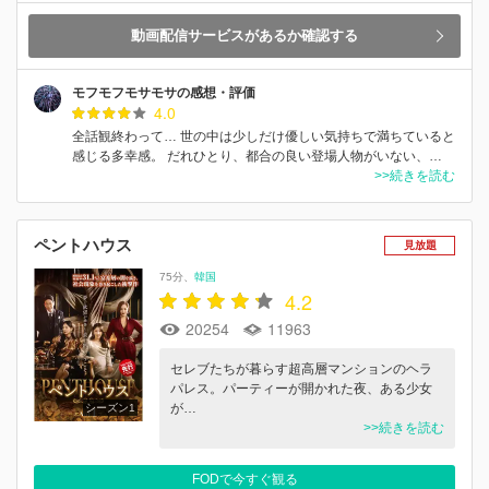
動画配信サービスがあるか確認する
モフモフモサモサの感想・評価
4.0
全話観終わって… 世の中は少しだけ優しい気持ちで満ちていると
感じる多幸感。 だれひとり、都合の良い登場人物がいない、…
>>続きを読む
ペントハウス
見放題
75分
韓国
4.2
20254
11963
セレブたちが暮らす超高層マンションのヘラ
パレス。パーティーが開かれた夜、ある少女
が…
シーズン1
>>続きを読む
FODで今すぐ観る