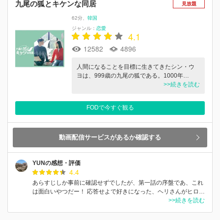
九尾の狐とキケンな同居
見放題
62分
韓国
ジャンル：
恋愛
4.1
12582
4896
人間になることを目標に生きてきたシン・ウ
ヨは、999歳の九尾の狐である。1000年…
>>続きを読む
FODで今すぐ観る
動画配信サービスがあるか確認する
YUNの感想・評価
4.4
あらすじしか事前に確認せずでしたが、第一話の序盤であ、これ
は面白いやつだー！ 応答せよで好きになった、ヘリさんがヒロ…
>>続きを読む