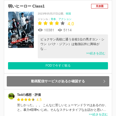
弱いヒーロー Class1
見放題
2023年05月27日公開
韓国
ジャンル：
青春
アクション
4.0
10381
5114
ビョクサン高校に通う全校1位の秀才ヨン・シ
ウン（パク・ジフン）は勉強以外に興味が
シーズン1
な…
>>続きを読む
FODで今すぐ観る
動画配信サービスがあるか確認する
Tadの感想・評価
4.5
苦しかった。。。 こんなに苦しいヒューマンドラマはあるのか、
と。暴力•喧嘩•いじめ。そんなステレオタイプなお話かと思い…
>>続きを読む