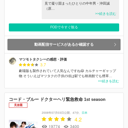
見で凝り固まったひとりの中年男・沖田誠
（原…
>>続きを読む
FODで今すぐ観る
動画配信サービスがあるか確認する
マツモトタクシーの感想・評価
3.7
劇場版も製作されていて人気なんですね😃 カルチャーギャップ
物 そういえばマツタクの子供の頃は駅でも映画館でも煙草…
>>続きを読む
コード・ブルー ドクターヘリ緊急救命 1st season
見放題
2008年07月03日公開
47分
日本
4.2
19774
3400