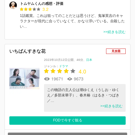
トムヤムくんの感想・評価
3.2
1話鑑賞。これは狙ってのことだとは思うけど、鬼塚英吉のキャ
ラクターが現代に合っていなくて、かなり浮いている。自殺した
い…
>>続きを読む
いちばんすきな花
見放題
2023年10月12日公開
46分
日本
ジャンル：
ドラマ
4.0
19671
9673
この物語の主人公は潮ゆくえ（うしお・ゆく
え／多部未華子）、春木椿（はるき・つばき
／…
>>続きを読む
FODで今すぐ観る