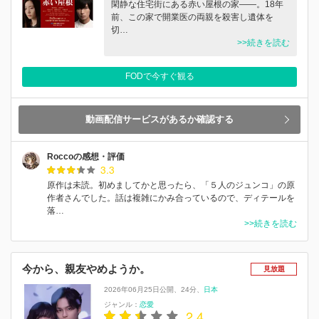
閑静な住宅街にある赤い屋根の家――。18年
前、この家で開業医の両親を殺害し遺体を
切…
>>続きを読む
FODで今すぐ観る
動画配信サービスがあるか確認する
Roccoの感想・評価
3.3
原作は未読。初めましてかと思ったら、「５人のジュンコ」の原
作者さんでした。話は複雑にかみ合っているので、ディテールを
落…
>>続きを読む
今から、親友やめようか。
見放題
2026年06月25日公開
24分
日本
ジャンル：
恋愛
2.4