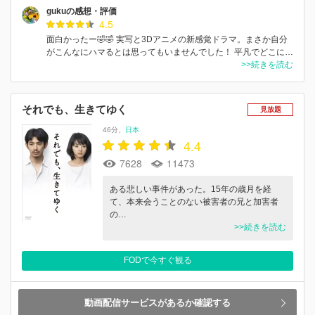
gukuの感想・評価
4.5
面白かったー🤣🤣 実写と3Dアニメの新感覚ドラマ。まさか自分
がこんなにハマるとは思ってもいませんでした！ 平凡でどこに…
>>続きを読む
それでも、生きてゆく
見放題
46分
日本
4.4
7628
11473
ある悲しい事件があった。15年の歳月を経
て、本来会うことのない被害者の兄と加害者
の…
>>続きを読む
FODで今すぐ観る
動画配信サービスがあるか確認する