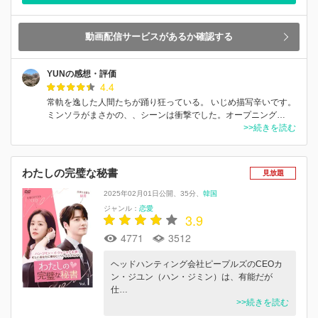
動画配信サービスがあるか確認する
YUNの感想・評価
4.4
常軌を逸した人間たちが踊り狂っている。 いじめ描写辛いです。
ミンソラがまさかの、、シーンは衝撃でした。オープニング…
>>続きを読む
わたしの完璧な秘書
見放題
2025年02月01日公開
35分
韓国
ジャンル：
恋愛
3.9
4771
3512
ヘッドハンティング会社ピープルズのCEOカ
ン・ジユン（ハン・ジミン）は、有能だが
仕…
>>続きを読む