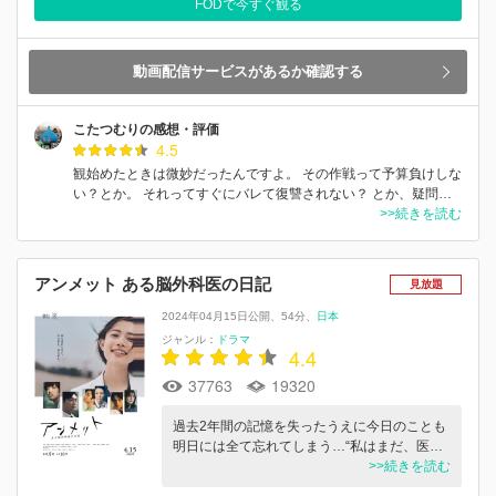
FODで今すぐ観る
動画配信サービスがあるか確認する
こたつむりの感想・評価
4.5
観始めたときは微妙だったんですよ。 その作戦って予算負けしな
い？とか。 それってすぐにバレて復讐されない？ とか、疑問…
>>続きを読む
アンメット ある脳外科医の日記
見放題
2024年04月15日公開
54分
日本
ジャンル：
ドラマ
4.4
37763
19320
過去2年間の記憶を失ったうえに今日のことも
明日には全て忘れてしまう…“私はまだ、医…
>>続きを読む