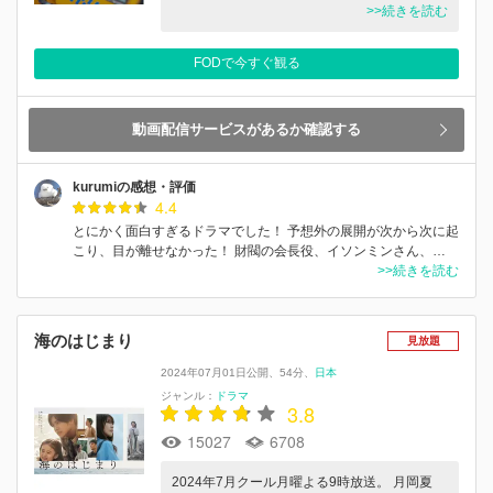
>>続きを読む
FODで今すぐ観る
動画配信サービスがあるか確認する
kurumiの感想・評価
4.4
とにかく面白すぎるドラマでした！ 予想外の展開が次から次に起
こり、目が離せなかった！ 財閥の会長役、イソンミンさん、…
>>続きを読む
海のはじまり
見放題
2024年07月01日公開
54分
日本
ジャンル：
ドラマ
3.8
15027
6708
2024年7月クール月曜よる9時放送。 月岡夏