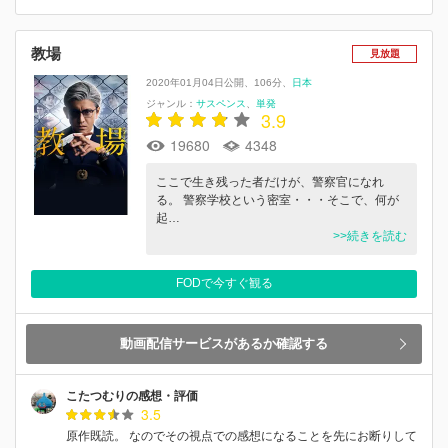
教場
見放題
2020年01月04日公開
106分
日本
ジャンル：
サスペンス
単発
3.9
19680
4348
ここで生き残った者だけが、警察官になれ
る。 警察学校という密室・・・そこで、何が
起…
>>続きを読む
FODで今すぐ観る
動画配信サービスがあるか確認する
こたつむりの感想・評価
3.5
原作既読。 なのでその視点での感想になることを先にお断りして