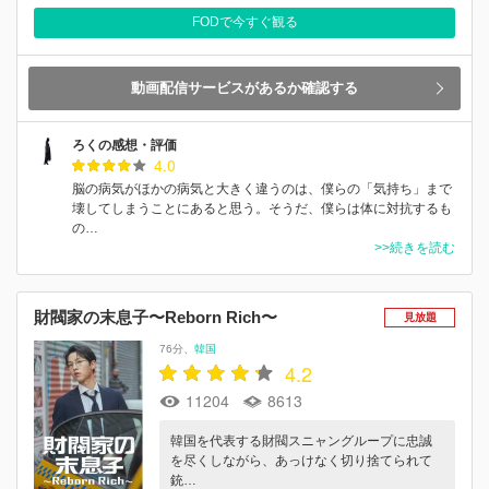
FODで今すぐ観る
動画配信サービスがあるか確認する
ろくの感想・評価
4.0
脳の病気がほかの病気と大きく違うのは、僕らの「気持ち」まで
壊してしまうことにあると思う。そうだ、僕らは体に対抗するも
の…
>>続きを読む
財閥家の末息子〜Reborn Rich〜
見放題
76分
韓国
4.2
11204
8613
韓国を代表する財閥スニャングループに忠誠
を尽くしながら、あっけなく切り捨てられて
銃…