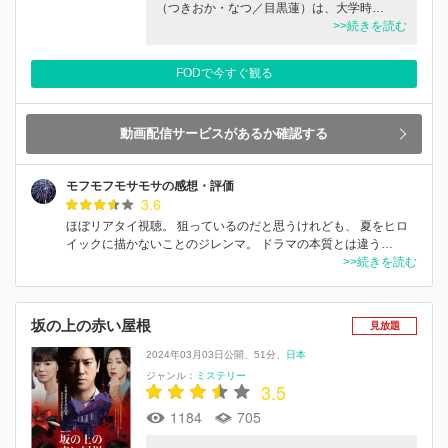
（つきおか・なつ／目黒蓮）は、大学時…
>>続きを読む
FODで今すぐ観る
動画配信サービスがあるか確認する
モフモフモサモサの感想・評価
3.6
ほぼリアタイ視聴。 狙っているのだと思うけれども、 夏をヒロ
イックに描かないことのジレンマ。 ドラマの本質とは違う…
>>続きを読む
坂の上の赤い屋根
見放題
2024年03月03日公開
51分
日本
ジャンル：
ミステリー
3.5
1184
705