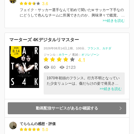
3.6
フェイク・サッカー選手なんて初めて聞いたw サッカー下手なの
にどうして色んなチームに所属できたのか、興味津々で鑑賞。 …
>>続きを読む
マーターズ 4Kデジタルリマスター
2026
2026年08月14日上映
100分
フランス
カナダ
8.14
上映
ジャンル：
ホラー
／
配給：
オソレゾーン
4.1
60
2123
1970年初頭のフランス。行方不明となってい
た少女リュシーは、傷だらけの姿で発見さ…
>>続きを読む
動画配信サービスがあるか確認する
てららんの感想・評価
5.0