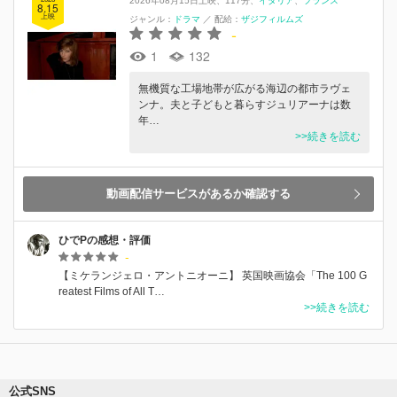
2026年08月15日上映
117分
イタリア
フランス
8.15
上映
ジャンル：
ドラマ
／
配給：
ザジフィルムズ
-
1
132
無機質な工場地帯が広がる海辺の都市ラヴェ
ンナ。夫と子どもと暮らすジュリアーナは数
年…
>>続きを読む
動画配信サービスがあるか確認する
ひでPの感想・評価
-
【ミケランジェロ・アントニオーニ】 英国映画協会「The 100 G
reatest Films of All T…
>>続きを読む
公式SNS