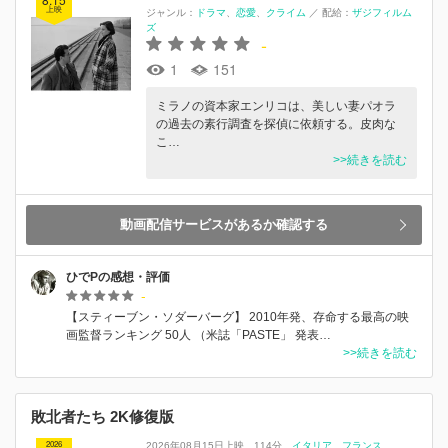
上映
ジャンル：
ドラマ
恋愛
クライム
／
配給：
ザジフィルム
ズ
-
1
151
ミラノの資本家エンリコは、美しい妻パオラ
の過去の素行調査を探偵に依頼する。皮肉な
こ…
>>続きを読む
動画配信サービスがあるか確認する
ひでPの感想・評価
-
【スティーブン・ソダーバーグ】 2010年発、存命する最高の映
画監督ランキング 50人 （米誌「PASTE」 発表…
>>続きを読む
敗北者たち 2K修復版
2026
2026年08月15日上映
114分
イタリア
フランス