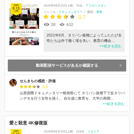
2026
2026年08月15日上映
70分
アフガニスタン
8.15
上映
ジャンル：
ドキュメンタリー
／
配給：
東風
3.7
38
402
2021年8月、タリバン復権によってふたたび女
性たちは外で働く場を失い、教育の機会…
>>続きを読む
動画配信サービスがあるか確認する
せんきちの感想・評価
3.6
山形国際ドキュメンタリー映画祭にて タリバン政権下で反タリバ
ンデモを行う女性を描く。 自分達に教育を、大学の再開…
>>続きを読む
愛と殺意 4K修復版
2026
2026年08月15日上映
103分
イタリア
8.15