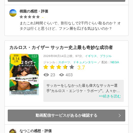
桃龍の感想・評価
-
またこれ1時間ぐらいで、割引なしで2千円ぐらい取るのか？ オ
タクは行くと思うけど、ファン層を広げる気はないのか？
カルロス・カイザー サッカー史上最も奇妙な成功者
2026
2026年08月14日上映
97分
イギリス
ブラジル
8.14
上映
ジャンル：
スポーツ
ドキュメンタリー
／
配給：
NEGA
3.7
23
403
サッカーをしなかった最も偉⼤なサッカー選
⼿"カルロス・エンリケ・ラポーゾ"。⼈々か…
>>続きを読む
動画配信サービスがあるか確認する
なつこの感想・評価