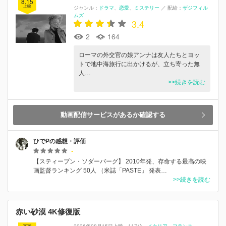
8.15
上映
ジャンル：
ドラマ
恋愛
ミステリー
／
配給：
ザジフィル
ムズ
3.4
2
164
ローマの外交官の娘アンナは友人たちとヨッ
トで地中海旅行に出かけるが、立ち寄った無
人…
>>続きを読む
動画配信サービスがあるか確認する
ひでPの感想・評価
-
【スティーブン・ソダーバーグ】 2010年発、存命する最高の映
画監督ランキング 50人 （米誌「PASTE」 発表…
>>続きを読む
赤い砂漠 4K修復版
2026