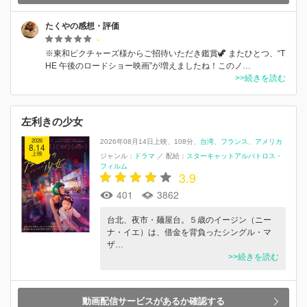
たくやの感想・評価
-
※東和ピクチャーズ様からご招待いただき鑑賞🦖 またひとつ、“T
HE 午後のロードショー映画”が増えましたね！このノ…
>>続きを読む
左利きの少女
2026
2026年08月14日上映
108分
台湾
フランス
アメリカ
8.14
上映
ジャンル：
ドラマ
／
配給：
スターキャットアルバトロス・
フィルム
3.9
401
3862
台北、夜市・麺屋台。５歳のイージン（ニー
ナ・イエ）は、借金を背負ったシングル・マ
ザ…
>>続きを読む
動画配信サービスがあるか確認する