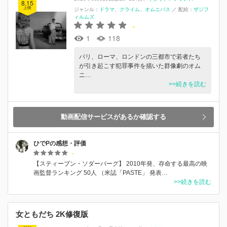
8.15
上映
ジャンル：
ドラマ
クライム
オムニバス
／
配給：
ザジフ
ィルムズ
-
1
118
パリ、ローマ、ロンドンの三都市で若者たち
が引き起こす犯罪事件を描いた群像劇のオム
ニ…
>>続きを読む
動画配信サービスがあるか確認する
ひでPの感想・評価
-
【スティーブン・ソダーバーグ】 2010年発、存命する最高の映
画監督ランキング 50人 （米誌「PASTE」 発表…
>>続きを読む
女ともだち 2K修復版