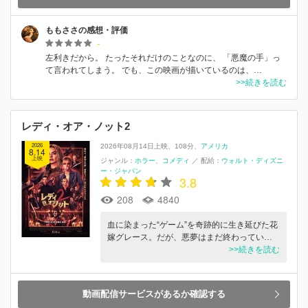
ももささの感想・評価
-
左利きだから。 たったそれだけのことなのに、 「悪魔の手」っ
て言われてしまう。 でも、この映画が描いているのは、…
>>続きを読む
レディ・オア・ノット2
2026
2026年08月14日上映
108分
アメリカ
8.14
上映
ジャンル：
ホラー
コメディ
／
配給：
ウォルト・ディズニ
ー・ジャパン
3.8
208
4840
⾎に染まった“ゲーム”を奇跡的に⽣き延びた花
嫁グレース。だが、悪夢はまだ終わってい…
>>続きを読む
動画配信サービスがあるか確認する