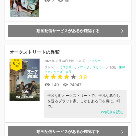
2
69
動画配信サービスがあるか確認する
オークストリートの異変
2026
2026年08月14日上映
100分
アメリカ
8.14
上映
ジャンル：
ミステリー
パニック
スリラー
／
配給：
東和
ピクチャーズ
東宝
3.9
140
24947
平和な町オークストリートで、平凡な暮らし
を送るプラット家。しかしある日を境に、町
で…
>>続きを読む
動画配信サービスがあるか確認する