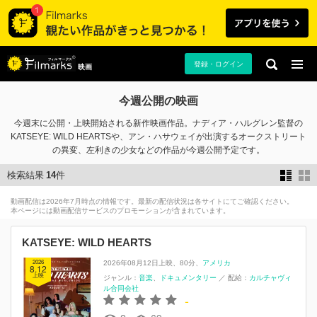
登録・ログイン
映画
今週公開の映画
今週末に公開・上映開始される新作映画作品。ナディア・ハルグレン監督の
KATSEYE: WILD HEARTSや、アン・ハサウェイが出演するオークストリート
の異変、左利きの少女などの作品が今週公開予定です。
検索結果
14
件
動画配信は2026年7月時点の情報です。最新の配信状況は各サイトにてご確認ください。
本ページには動画配信サービスのプロモーションが含まれています。
KATSEYE: WILD HEARTS
2026
2026年08月12日上映
80分
アメリカ
8.12
上映
ジャンル：
音楽
ドキュメンタリー
／
配給：
カルチャヴィ
ル合同会社
-