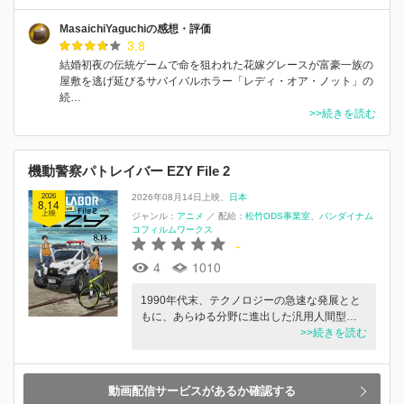
MasaichiYaguchiの感想・評価
3.8
結婚初夜の伝統ゲームで命を狙われた花嫁グレースが富豪一族の
屋敷を逃げ延びるサバイバルホラー「レディ・オア・ノット」の
続…
>>続きを読む
機動警察パトレイバー EZY File 2
2026
2026年08月14日上映
日本
8.14
上映
ジャンル：
アニメ
／
配給：
松竹ODS事業室
バンダイナム
コフィルムワークス
-
4
1010
1990年代末、テクノロジーの急速な発展とと
もに、あらゆる分野に進出した汎用人間型…
>>続きを読む
動画配信サービスがあるか確認する