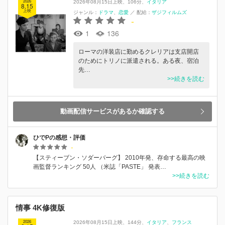
2026
2026年08月15日上映
106分
イタリア
8.15
上映
ジャンル：
ドラマ
恋愛
／
配給：
ザジフィルムズ
-
1
136
ローマの洋装店に勤めるクレリアは支店開店
のためにトリノに派遣される。ある夜、宿泊
先…
>>続きを読む
動画配信サービスがあるか確認する
ひでPの感想・評価
-
【スティーブン・ソダーバーグ】 2010年発、存命する最高の映
画監督ランキング 50人 （米誌「PASTE」 発表…
>>続きを読む
情事 4K修復版
2026
2026年08月15日上映
144分
イタリア
フランス