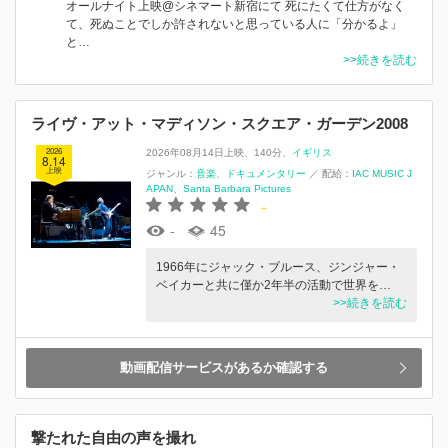
オールナイト上映@シネマート新宿にて 死にたくて仕方がなく
て、死ぬことでしか許されないと思っている人に「分かるよ」
と…
>>続きを読む
ライヴ・アット・マディソン・スクエア・ガーデン2008
2026
2026年08月14日上映
140分
イギリス
8.14
上映
ジャンル：
音楽
ドキュメンタリー
／
配給：
IAC MUSIC J
APAN
Santa Barbara Pictures
-
-
45
1966年にジャック・ブルース、ジンジャー・
ベイカーと共に僅か2年半の活動で世界を…
>>続きを読む
動画配信サービスがあるか確認する
撃たれた⾃由の声を撮れ