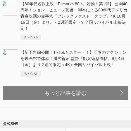
【80年代名作上映「Filmarks 80’s」始動！第1弾】 公開40
周年！ジョン・ヒューズ監督・脚本による80年代アメリカ
青春映画の金字塔『ブレックファスト・クラブ』4K 10月
16日（金）より、＜2週間限定＞で全国リバイバル上映決
定！
リバイバル
【新予告編公開！TikTokもスタート！】圧巻のアクション
を映画館で体感！川尻善昭 監督『獣兵衛忍風帖』9月4日
（金）より 2週間限定＜4K＞全国リバイバル上映！
リバイバル
もっと記事を読む
公式SNS