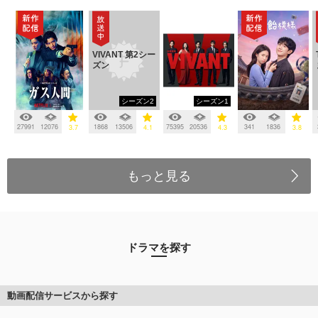
VIVANT 第2シー
ズン
シーズン2
シーズン1
27991
12076
1868
13506
75395
20536
341
1836
3.7
4.1
4.3
3.8
もっと見る
ドラマを探す
動画配信サービスから探す