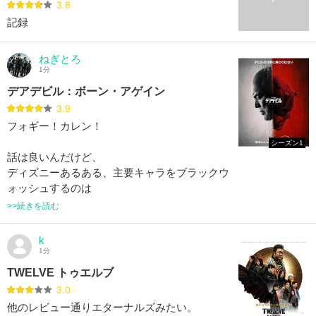
3.8
記録
ねぎとろ
1分
デアデビル：ボーン・アゲイン
3.9
フォギー！カレン！
シーズン1
話は良いんだけど、
ディズニーあるある、主要キャラをブラックウ
ォッシュするのは
>>続きを読む
k
1分
TWELVE トゥエルブ
3.0
他のレビュー通りエターナルズみたい。