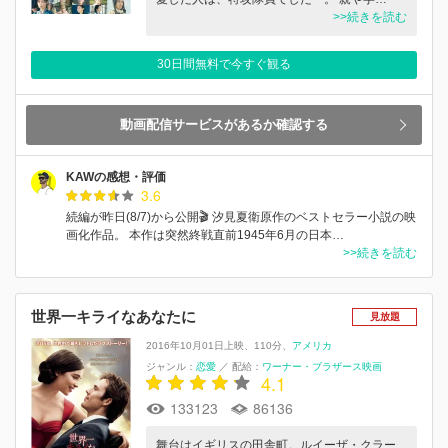
>>続きを読む
30日間無料で今すぐ観る
動画配信サービスがあるか確認する
KAWの感想・評価
3.6
続編が昨日(8/7)から公開🎬 汐見夏衛原作のベストセラー小説の映
画化作品。 本作は突然終戦直前1945年6月の日本…
>>続きを読む
世界一キライなあなたに
見放題
2016年10月01日上映
110分
アメリカ
ジャンル：
恋愛
／
配給：
ワーナー・ブラザース映画
4.1
133123
86136
舞台はイギリスの田舎町。ルイーザ・クラー