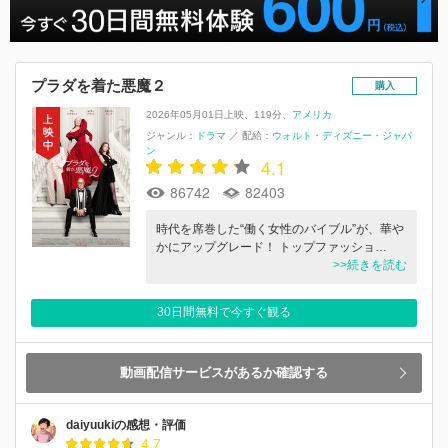
プラダを着た悪魔２
購入
2026年05月01日上映
119分
アメリカ
ジャンル：
ドラマ
／
配給：
ウォルト・ディズニー・ジャパ
ン
4.1
86742
82403
時代を席巻した“働く女性のバイブル”が、華や
かにアップグレード！ トップファッショ…
>>続きを読む
30日間無料で今すぐ観る
動画配信サービスがあるか確認する
daiyuukiの感想・評価
4.7