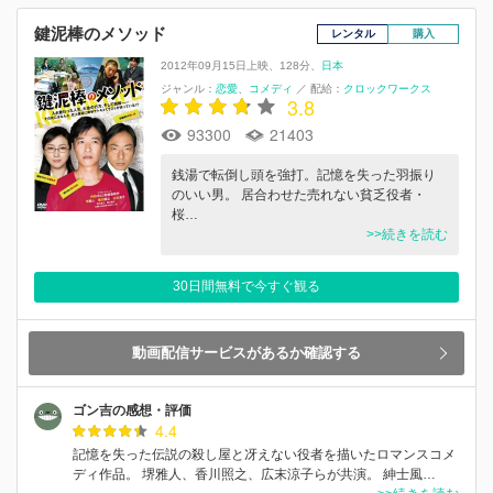
鍵泥棒のメソッド
レンタル
購入
2012年09月15日上映
128分
日本
ジャンル：
恋愛
コメディ
／
配給：
クロックワークス
3.8
93300
21403
銭湯で転倒し頭を強打。記憶を失った羽振り
のいい男。 居合わせた売れない貧乏役者・
桜…
>>続きを読む
30日間無料で今すぐ観る
動画配信サービスがあるか確認する
ゴン吉の感想・評価
4.4
記憶を失った伝説の殺し屋と冴えない役者を描いたロマンスコメ
ディ作品。 堺雅人、香川照之、広末涼子らが共演。 紳士風…