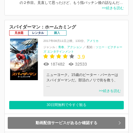
の２作目。見直して思ったけど、もう指パッチン後の話なんだ…
>>続きを読む
スパイダーマン：ホームカミング
見放題
レンタル
購入
2017年08月11日上映
133分
アメリカ
ジャンル：
青春
アクション
／
配給：
ソニー・ピクチャー
ズ エンタテインメント
3.9
187482
32533
ニューヨーク。15歳のピーター・パーカーは
スパイダーマンだ。部活のノリで街を救う、
…
>>続きを読む
30日間無料で今すぐ観る
動画配信サービスがあるか確認する