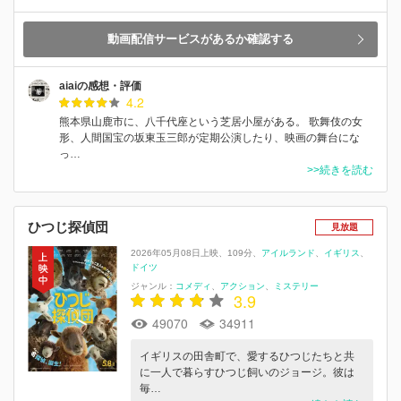
動画配信サービスがあるか確認する
aiaiの感想・評価
4.2
熊本県山鹿市に、八千代座という芝居小屋がある。 歌舞伎の女
形、人間国宝の坂東玉三郎が定期公演したり、映画の舞台にな
っ…
>>続きを読む
ひつじ探偵団
見放題
2026年05月08日上映
109分
アイルランド
イギリス
ドイツ
ジャンル：
コメディ
アクション
ミステリー
3.9
49070
34911
イギリスの田舎町で、愛するひつじたちと共
に一人で暮らすひつじ飼いのジョージ。彼は
毎…