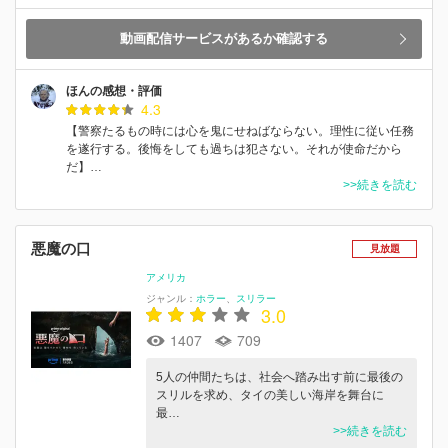
動画配信サービスがあるか確認する
ほんの感想・評価
4.3
【警察たるもの時には心を鬼にせねばならない。理性に従い任務
を遂行する。後悔をしても過ちは犯さない。それが使命だから
だ】…
>>続きを読む
悪魔の口
見放題
アメリカ
ジャンル：
ホラー
スリラー
3.0
1407
709
5人の仲間たちは、社会へ踏み出す前に最後の
スリルを求め、タイの美しい海岸を舞台に
最…
>>続きを読む