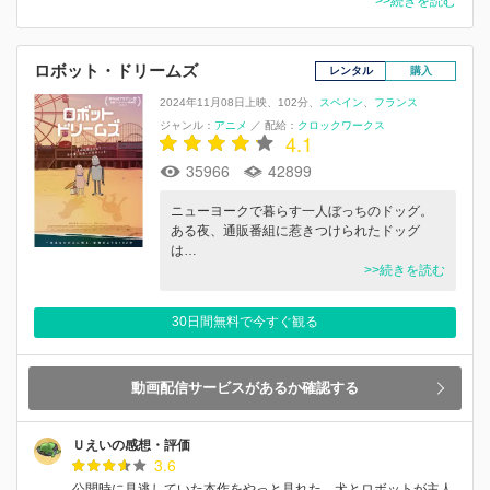
>>続きを読む
ロボット・ドリームズ
レンタル
購入
2024年11月08日上映
102分
スペイン
フランス
ジャンル：
アニメ
／
配給：
クロックワークス
4.1
35966
42899
ニューヨークで暮らす一人ぼっちのドッグ。
ある夜、通販番組に惹きつけられたドッグ
は…
>>続きを読む
30日間無料で今すぐ観る
動画配信サービスがあるか確認する
Ｕえいの感想・評価
3.6
公開時に見逃していた本作をやっと見れた。犬とロボットが主人