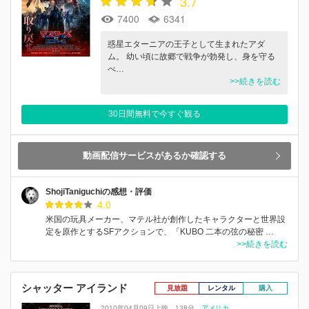
3.7
7400
6341
惑星エターニアの王子として生まれたアダ
ム。 幼い頃に故郷で戦争が勃発し、身を守る
べ…
>>続きを読む
30日間無料で今すぐ観る
動画配信サービスがあるか確認する
ShojiTaniguchiの感想・評価
4.0
米国の玩具メーカー、マテル社が創作したキャラクターと世界設
定を原作とするSFアクションで、「KUBO 二本の弦の秘密 …
>>続きを読む
シャッター アイランド
見放題
レンタル
購入
2010年04月09日上映
138分
アメリカ