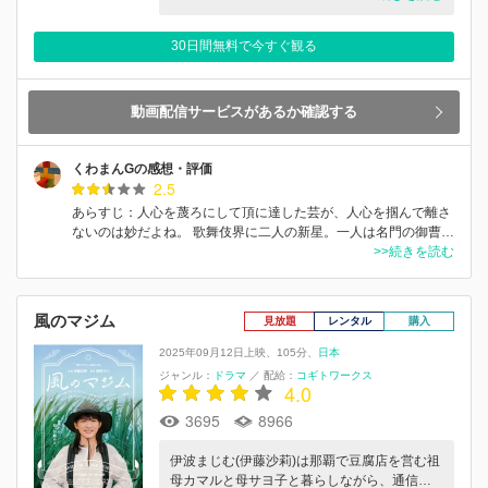
30日間無料で今すぐ観る
動画配信サービスがあるか確認する
くわまんGの感想・評価
2.5
あらすじ：人心を蔑ろにして頂に達した芸が、人心を掴んで離さ
ないのは妙だよね。 歌舞伎界に二人の新星。一人は名門の御曹…
>>続きを読む
風のマジム
見放題
レンタル
購入
2025年09月12日上映
105分
日本
ジャンル：
ドラマ
／
配給：
コギトワークス
4.0
3695
8966
伊波まじむ(伊藤沙莉)は那覇で⾖腐店を営む祖
⺟カマルと⺟サヨ⼦と暮らしながら、通信…