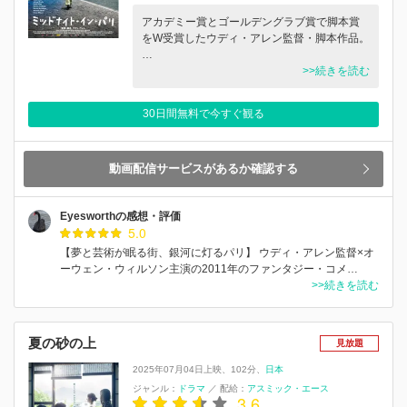
アカデミー賞とゴールデングラブ賞で脚本賞
をW受賞したウディ・アレン監督・脚本作品。
…
>>続きを読む
30日間無料で今すぐ観る
動画配信サービスがあるか確認する
Eyesworthの感想・評価
5.0
【夢と芸術が眠る街、銀河に灯るパリ】 ウディ・アレン監督×オ
ーウェン・ウィルソン主演の2011年のファンタジー・コメ…
>>続きを読む
夏の砂の上
見放題
2025年07月04日上映
102分
日本
ジャンル：
ドラマ
／
配給：
アスミック・エース
3.6