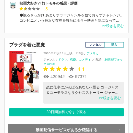
映画大好きVT灯トモルの感想・評価
1.5
⚫️観るきっかけ あまりホラージャンルを観ておらずチャレンジ。
コンビニという身近な存在を舞台にホラー映画と気になって…
>>続きを読む
プラダを着た悪魔
レンタル
購入
2006年11月18日上映
110分
アメリカ
ジャンル：
ドラマ
恋愛
コメディ
／
配給：
20世紀フォッ
クス映画
4.1
420942
97371
恋に仕事にがんばるあなたへ贈る ゴージャス
＆ユーモラスなサクセスストーリー ジャー…
>>続きを読む
30日間無料で今すぐ観る
動画配信サービスがあるか確認する