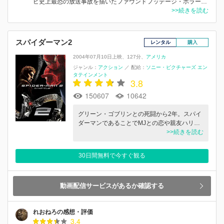
ビ史上最恐の放送事故を描いたファウンドフッテージ・ホラー…
>>続きを読む
スパイダーマン2
レンタル
購入
2004年07月10日上映
127分
アメリカ
ジャンル：
アクション
／
配給：
ソニー・ピクチャーズ エン
タテインメント
3.8
150607
10642
グリーン・ゴブリンとの死闘から2年。スパイ
ダーマンであることでMJとの恋や親友ハリ…
>>続きを読む
30日間無料で今すぐ観る
動画配信サービスがあるか確認する
れおねろの感想・評価
3.4