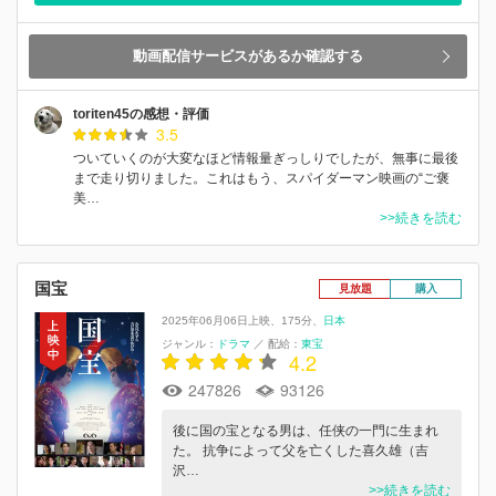
動画配信サービスがあるか確認する
toriten45の感想・評価
3.5
ついていくのが大変なほど情報量ぎっしりでしたが、無事に最後
まで走り切りました。これはもう、スパイダーマン映画の“ご褒
美…
>>続きを読む
国宝
見放題
購入
2025年06月06日上映
175分
日本
ジャンル：
ドラマ
／
配給：
東宝
4.2
247826
93126
後に国の宝となる男は、任侠の一門に生まれ
た。 抗争によって父を亡くした喜久雄（吉
沢…
>>続きを読む