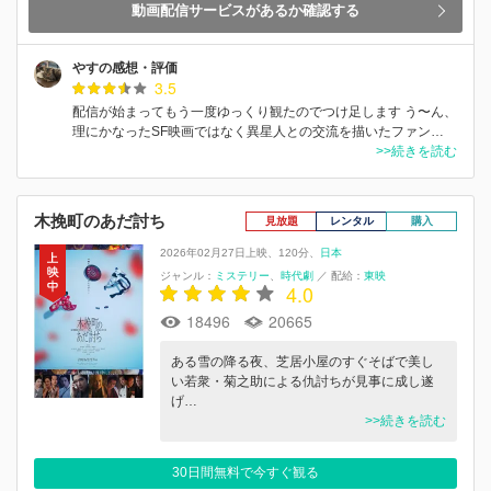
動画配信サービスがあるか確認する
やすの感想・評価
3.5
配信が始まってもう一度ゆっくり観たのでつけ足します う〜ん、
理にかなったSF映画ではなく異星人との交流を描いたファン…
>>続きを読む
木挽町のあだ討ち
見放題
レンタル
購入
2026年02月27日上映
120分
日本
ジャンル：
ミステリー
時代劇
／
配給：
東映
4.0
18496
20665
ある雪の降る夜、芝居⼩屋のすぐそばで美し
い若衆・菊之助による仇討ちが⾒事に成し遂
げ…
>>続きを読む
30日間無料で今すぐ観る