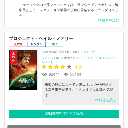
ニューヨークの一流ファッション誌「ランウェイ」のカリスマ編
集長として、ファッション業界の頂点に君臨するミランダ（メリ
ル…
>>続きを読む
プロジェクト・ヘイル・メアリー
見放題
レンタル
購入
2026年03月20日上映
156分
アメリカ
ジャンル：
SF
／
配給：
ソニー・ピクチャーズ エンタテイ
ンメント
4.2
92441
58104
未知の原因によって太陽エネルギーが奪われ
る異常事態が発生。このままでは地球の気温
は…
>>続きを読む
30日間無料で今すぐ観る