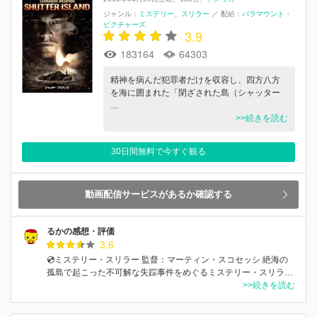
ジャンル：
ミステリー
スリラー
／
配給：
パラマウント・
ピクチャーズ
3.9
183164
64303
精神を病んだ犯罪者だけを収容し、四方八方
を海に囲まれた「閉ざされた島（シャッター
…
>>続きを読む
30日間無料で今すぐ観る
動画配信サービスがあるか確認する
るかの感想・評価
3.6
💿ミステリー・スリラー 監督：マーティン・スコセッシ 絶海の
孤島で起こった不可解な失踪事件をめぐるミステリー・スリラ…
>>続きを読む