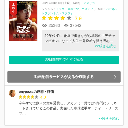
2026年03月13日上映
149分
アメリカ
ジャンル：
ドラマ
スポーツ
コメディ
／
配給：
ハピネッ
トファントム・スタジオ
3.9
25363
37542
50年代NY。靴屋で働きながら卓球の世界チャ
ンピオンになって人生一発逆転を狙う野心…
>>続きを読む
30日間無料で今すぐ観る
動画配信サービスがあるか確認する
enypowaの感想・評価
4.0
今年すでに数々の賞を受賞し、アカデミー賞では9部門にノミネ
ートされているこの作品。実在した卓球選手マーティー・リーズ
マ…
>>続きを読む