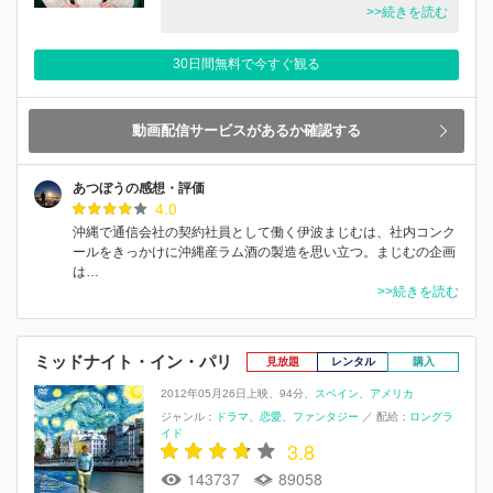
>>続きを読む
30日間無料で今すぐ観る
動画配信サービスがあるか確認する
あつぼうの感想・評価
4.0
沖縄で通信会社の契約社員として働く伊波まじむは、社内コンク
ールをきっかけに沖縄産ラム酒の製造を思い立つ。まじむの企画
は…
>>続きを読む
ミッドナイト・イン・パリ
見放題
レンタル
購入
2012年05月26日上映
94分
スペイン
アメリカ
ジャンル：
ドラマ
恋愛
ファンタジー
／
配給：
ロングラ
イド
3.8
143737
89058