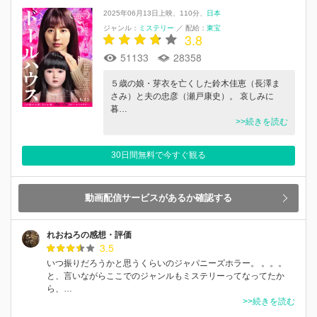
2025年06月13日上映
110分
日本
ジャンル：
ミステリー
／
配給：
東宝
3.8
51133
28358
５歳の娘・芽衣を亡くした鈴木佳恵（長澤ま
さみ）と夫の忠彦（瀬戸康史）。 哀しみに
暮…
>>続きを読む
30日間無料で今すぐ観る
動画配信サービスがあるか確認する
れおねろの感想・評価
3.5
いつ振りだろうかと思うくらいのジャパニーズホラー。 。。。
と、言いながらここでのジャンルもミステリーってなってたか
ら、…
>>続きを読む