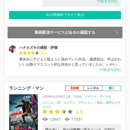
>>続きを読む
30日間無料で今すぐ観る
動画配信サービスがあるか確認する
ハナカズキの感想・評価
4.0
夏休みに子どもと観ようと温めていた作品。 鑑賞前は、羊はかわ
いいお飾りマスコット的な存在かと思っていましたが、いやい…
>>続きを読む
ランニング・マン
見放題
レンタル
購入
2026年01月30日上映
133分
イギリス
アメリカ
ジャンル：
SF
コメディ
アクション
／
配給：
東和ピクチ
ャーズ
3.5
12947
17031
職を失い、娘の治療費に困るベンは、巨額の