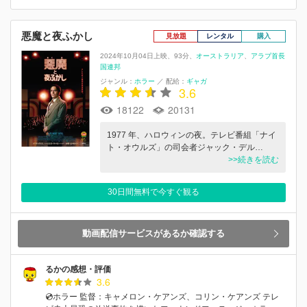
悪魔と夜ふかし
見放題
レンタル
購入
2024年10月04日上映
93分
オーストラリア
アラブ首長
国連邦
ジャンル：
ホラー
／
配給：
ギャガ
3.6
18122
20131
1977 年、ハロウィンの夜。テレビ番組「ナイ
ト・オウルズ」の司会者ジャック・デル…
>>続きを読む
30日間無料で今すぐ観る
動画配信サービスがあるか確認する
るかの感想・評価
3.6
💿ホラー 監督：キャメロン・ケアンズ、コリン・ケアンズ テレ