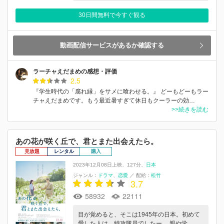
30日間無料で今すぐ観る
動画配信サービスがあるか確認する
ラーチャえだまめの感想・評価
2.5
『学生時代の「腐れ縁」をサメに喰わせる。』 どーもどーもラー
チャえだまめです。もう最近暑すぎて休日もクーラーの効…
>>続きを読む
あの花が咲く丘で、君とまた出会えたら。
見放題
レンタル
購入
2023年12月08日上映
127分
日本
ジャンル：
ドラマ
恋愛
／
配給：
松竹
3.7
58932
22111
目が覚めると、そこは1945年の日本。初めて
愛した人は、特攻隊員でしたー。 親や学…