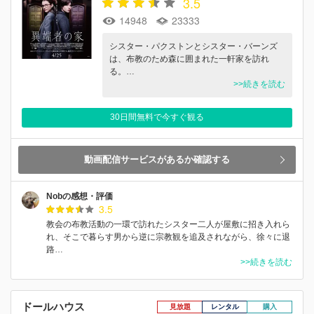
3.5
14948
23333
シスター・パクストンとシスター・バーンズ
は、布教のため森に囲まれた一軒家を訪れ
る。…
>>続きを読む
30日間無料で今すぐ観る
動画配信サービスがあるか確認する
Nobの感想・評価
3.5
教会の布教活動の一環で訪れたシスター二人が屋敷に招き入れら
れ、そこで暮らす男から逆に宗教観を追及されながら、徐々に退
路…
>>続きを読む
ドールハウス
見放題
レンタル
購入