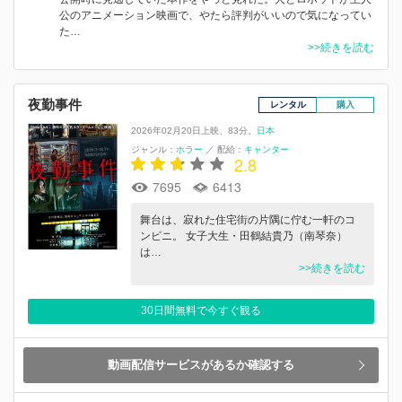
公のアニメーション映画で、やたら評判がいいので気になってい
た…
>>続きを読む
夜勤事件
レンタル
購入
2026年02月20日上映
83分
日本
ジャンル：
ホラー
／
配給：
キャンター
2.8
7695
6413
舞台は、寂れた住宅街の片隅に佇む一軒のコ
ンビニ。 女子大生・田鶴結貴乃（南琴奈）
は…
>>続きを読む
30日間無料で今すぐ観る
動画配信サービスがあるか確認する