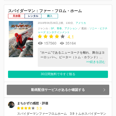
スパイダーマン：ファー・フロム・ホーム
見放題
レンタル
購入
2019年06月28日上映
130分
アメリカ
ジャンル：
SF
青春
アクション
／
配給：
ソニー・ピクチ
ャーズ エンタテインメント
4.1
157560
35164
“ホーム”であるニューヨークを離れ、舞台はヨ
ーロッパへ。ピーター（トム・ホランド）…
>>続きを読む
30日間無料で今すぐ観る
動画配信サービスがあるか確認する
まちかずの感想・評価
3.9
スパイダーマンファーフロムホーム 3.9 トムホスパイダーマン