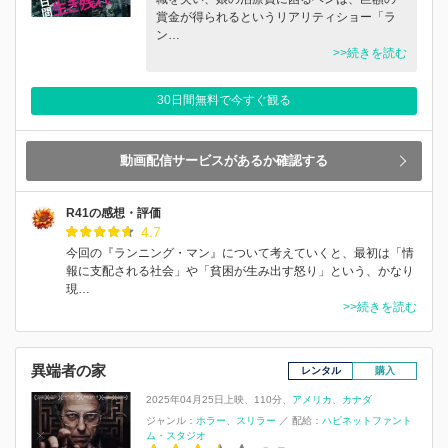
賞金が得られるというリアリティショー「ラ
ン…
>>続きを読む
30日間無料で今すぐ観る
動画配信サービスがあるか確認する
R41の感想・評価
4.7
今回の『ランニング・マン』について考えていくと、最初は「情
報に支配される社会」や「貧困が生み出す怒り」という、かなり
現…
>>続きを読む
異端者の家
レンタル
購入
2025年04月25日上映
110分
アメリカ
カナダ
ジャンル：
ホラー
スリラー
／
配給：
ハピネットファント
ム・スタジオ