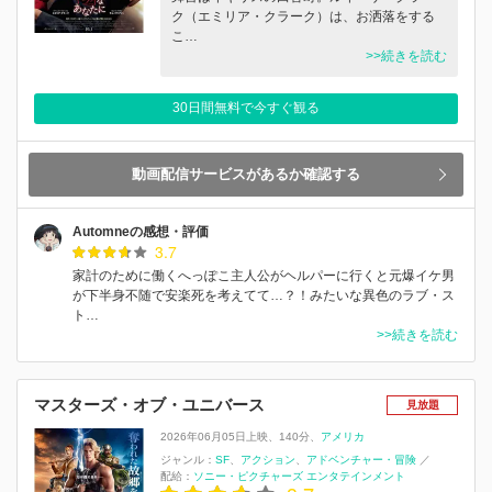
ク（エミリア・クラーク）は、お洒落をする
こ…
>>続きを読む
30日間無料で今すぐ観る
動画配信サービスがあるか確認する
Automneの感想・評価
3.7
家計のために働くへっぽこ主人公がヘルパーに行くと元爆イケ男
が下半身不随で安楽死を考えてて…？！みたいな異色のラブ・ス
ト…
>>続きを読む
マスターズ・オブ・ユニバース
見放題
2026年06月05日上映
140分
アメリカ
ジャンル：
SF
アクション
アドベンチャー・冒険
／
配給：
ソニー・ピクチャーズ エンタテインメント