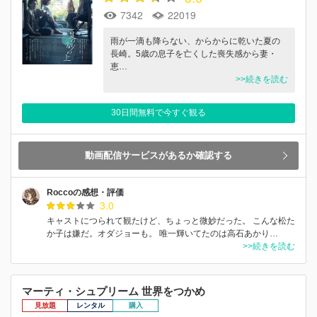
7342
22019
雨が一滴も降らない、からからに乾いた夏の
長崎。5歳の息子を亡くした喪失感から妻・
恵…
>>続きを読む
30日間無料で今すぐ観る
動画配信サービスがあるか確認する
Roccoの感想・評価
3.0
キャストにつられて観たけど、ちょっと微妙だった。 こんな松た
か子は嫌だ。オダジョーも。 唯一輝いてたのは高石あかり…
>>続きを読む
マーティ・シュプリーム 世界をつかめ
見放題
レンタル
購入