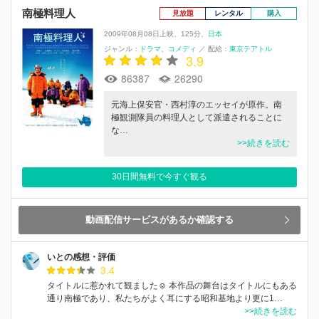
南極料理人
見放題
レンタル
購入
2009年08月08日上映
125分
日本
ジャンル：
ドラマ
コメディ
／
配給：
東京テアトル
3.9
86387
26290
元海上保安官・西村淳のエッセイが原作。南
極観測隊員の料理人として派遣されることに
な…
>>続きを読む
30日間無料で今すぐ観る
動画配信サービスがあるか確認する
いとの感想・評価
3.4
タイトルに惹かれて観ました☺️ 本作品の舞台はタイトルにもある
通り南極であり、私たちがよく耳にする昭和基地より更に1…
>>続きを読む