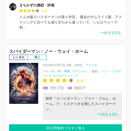
まちかずの感想・評価
3.8
トムホ版スパイダーマンの第１作目。 過去のサムライミ版、アメ
イジングと比べても成り立ちから違っていて、シビルウォーで
初…
>>続きを読む
スパイダーマン：ノー・ウェイ・ホーム
レンタル
購入
2022年01月07日上映
149分
アメリカ
ジャンル：
SF
青春
アクション
／
配給：
ソニー・ピクチ
ャーズ エンタテインメント
4.4
151772
39377
前作『スパイダーマン：ファー・フロム・ホ
ーム』で、ミステリオを倒したスパイダーマ
ン…
>>続きを読む
30日間無料で今すぐ観る