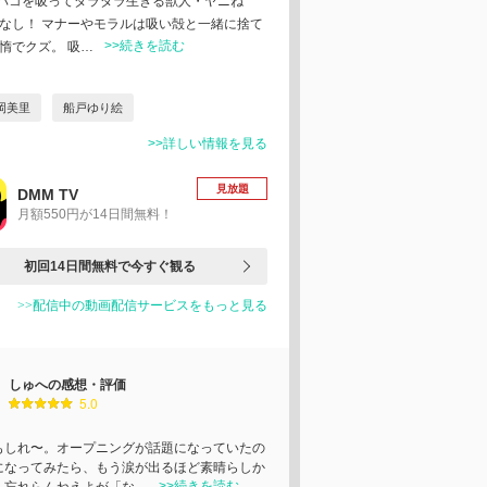
バコを吸ってダラダラ生きる獣人・ヤニね
でなし！ マナーやモラルは吸い殻と一緒に捨て
>>続きを読む
惰でクズ。 吸…
岡美里
船戸ゆり絵
>>詳しい情報を見る
見放題
DMM TV
月額550円が14日間無料！
初回14日間無料で今すぐ観る
>>配信中の動画配信サービスをもっと見る
しゅへの感想・評価
5.0
もしれ〜。オープニングが話題になっていたの
になってみたら、もう涙が出るほど素晴らしか
>>続きを読む