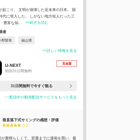
が起こり、 文明が崩壊した近未来の日本。 国
時代に突入した。 しがない地方役人だった三
>>続きを読む
、 豊富な知…
演者
小野賢章
福山潤
>>詳しい情報を見る
見放題
U-NEXT
初回31日間無料
31日間無料で今すぐ観る
>>配信中の動画配信サービスをもっと見る
垂直落下式サミングの感想・評価
5.0
話が素晴らしくて、翌週までに漫画を買い、最