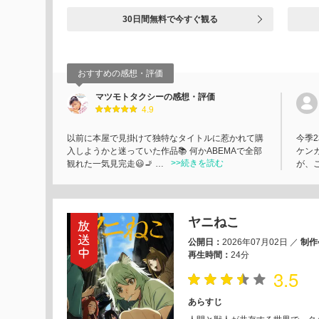
30日間無料で今すぐ観る
おすすめの感想・評価
マツモトタクシーの感想・評価
4.9
以前に本屋で見掛けて独特なタイトルに惹かれて購
今季
入しようかと迷っていた作品📚 何かABEMAで全部
ケン
>>続きを読む
観れた一気見完走😃🚬 …
が、
ヤニねこ
公開日：
2026年07月02日
／
制作
再生時間：
24分
3.5
あらすじ