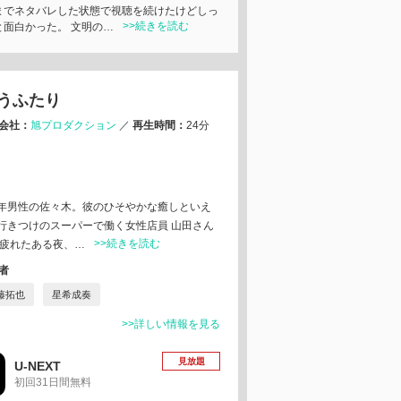
までネタバレした状態で視聴を続けたけどしっ
>>続きを読む
と面白かった。 文明の…
うふたり
会社：
旭プロダクション
／
再生時間：
24分
年男性の佐々木。彼のひそやかな癒しといえ
行きつけのスーパーで働く女性店員 山田さん
>>続きを読む
に疲れたある夜、…
者
藤拓也
星希成奏
>>詳しい情報を見る
見放題
U-NEXT
初回31日間無料