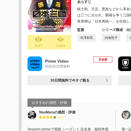
あらすじ
核大戦、天災、悪政などから革命
は三つに分かれ、覇権を争う三国
角青輝は「日本再統一」を目指し
監督
シリーズ構成
出
寺澤和晃
内海照子
9587
12484
見放題
Prime Video
初回30日間無料
30日間無料で今すぐ観る
おすすめの感想・評価
NaoMaruの感想・評価
4.0
Amazon primeで視聴 シーズン１ 近未来、核戦争後
第一