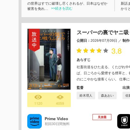
の世界はすでに破壊し尽くされるが、日本はなぜか
新話
>>続きを読む
被害を免れ…
かり
スーパーの裏でヤニ吸
公開日：
2026年07月09日
／
制作
3.8
あらすじ
社畜街道をひた走る、くたびれ中
ば、日ごろから愛煙する煙草と、
のにこやかな接客くらい。 仕事
監督
出演
鈴木理人
森あおい
佐
1120
4059
見放題
Prime Video
初回30日間無料