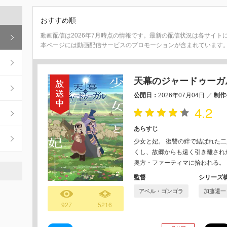
おすすめ順
動画配信は2026年7月時点の情報です。最新の配信状況は各サイト
本ページには動画配信サービスのプロモーションが含まれています
天幕のジャードゥーガ
公開日：
2026年07月04日
／
制作
4.2
あらすじ
少女と妃。 復讐の絆で結ばれた
くし、故郷からも遠く引き離され
奥方・ファーティマに拾われる。
監督
シリーズ
アベル・ゴンゴラ
加藤還一
927
5216