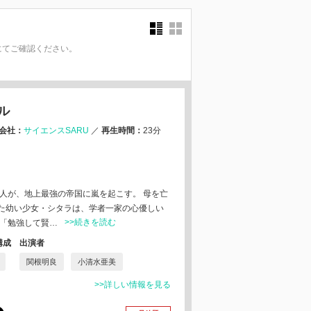
にてご確認ください。
。
ル
会社：
サイエンスSARU
／
再生時間：
23分
二人が、地上最強の帝国に嵐を起こす。 母を亡
た幼い少女・シタラは、学者一家の心優しい
>>続きを読む
 「勉強して賢…
構成
出演者
関根明良
小清水亜美
>>詳しい情報を見る