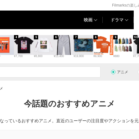
Filmarksの楽
映画
ドラマ
4
5
6
7
8
9
10
0
¥7,700
¥8,800
¥15,400
¥19,800
¥9,900
¥880
¥7,7
アニメ
メ
今話題のおすすめアニメ
で話題になっているおすすめアニメ。直近のユーザーの注目度やアクションを