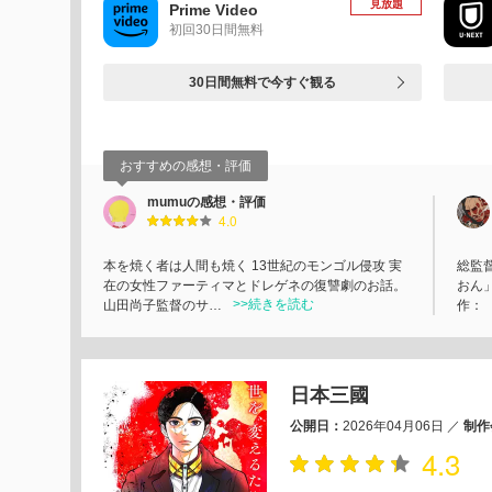
見放題
Prime Video
初回30日間無料
30日間無料で今すぐ観る
おすすめの感想・評価
mumuの感想・評価
4.0
本を焼く者は人間も焼く 13世紀のモンゴル侵攻 実
総監
在の女性ファーティマとドレゲネの復讐劇のお話。
おん」
>>続きを読む
山田尚子監督のサ…
作：
日本三國
公開日：
2026年04月06日
／
制作
4.3