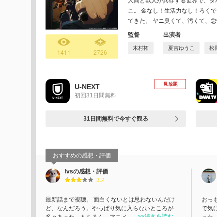
人間と獣人が共存する世界で、タ
こ。 金なし！生活力なし！ろく
てきた。 ヤニ臭くて、汚くて、怠
監督
出演者
木村拓
夏吉ゆうこ
松
1411
2726
見放題
U-NEXT
初回31日間無料
31日間無料で今すぐ観る
おすすめの感想・評価
lvsの感想・評価
3.2
最新話まで視聴。 面白くないとは思わないんだけ
おっ
ど、なんだろう。やっぱり気に入らないところが
で気
>>続きを読む