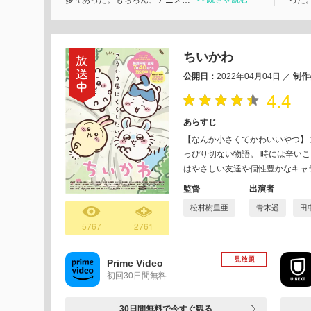
多々あった。もちろん、アニメ…
った
ちいかわ
公開日：
2022年04月04日
／
制作
4.4
あらすじ
【なんか小さくてかわいいやつ】
っぴり切ない物語。 時には辛い
はやさしい友達や個性豊かなキャ
監督
出演者
松村樹里亜
青木遥
田
5767
2761
見放題
Prime Video
初回30日間無料
30日間無料で今すぐ観る