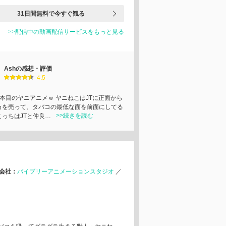
31日間無料で今すぐ観る
>>配信中の動画配信サービスをもっと見る
Ashの感想・評価
4.5
2本目のヤニアニメｗ ヤニねこはJTに正面から
カを売って、タバコの最低な面を前面にしてる
>>続きを読む
こっちはJTと仲良…
会社：
バイブリーアニメーションスタジオ
／