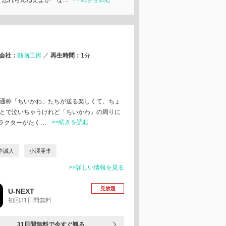
。忘れらんねえよが「な…
会社：
動画工房
／
再生時間：
1分
 通称「ちいかわ」たちが送る楽しくて、ちょ
ことで泣いちゃうけれど「ちいかわ」の周りに
>>続きを読む
ラクターがたく…
中誠人
小澤亜李
>>詳しい情報を見る
見放題
U-NEXT
初回31日間無料
31日間無料で今すぐ観る