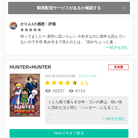
動画配信サービスがあるか確認する
かりん1の感想・評価
-
待ってました〜 原作に近いらしい ※好きなのに原作も読んでい
ないのです😢 私が今まで見たのとは.. 『顔がちょっと違…
>>続きを読む
HUNTER×HUNTER
見放題
2011年10月02日公開
マッドハウス
4.5
28297
8154
くじら島で暮らす少年・ゴンの夢は、幼い頃
に別れた父と同じ「ハンター」になること。
…
>>続きを読む
Huluで今すぐ観る