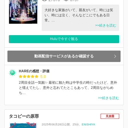
大好きな家族がいて、親友がいて、時には笑
い、時には泣く、そんなどこにでもある日
常。…
>>続きを読む
Huluで今すぐ観る
動画配信サービスがあるか確認する
HAREの感想・評価
5.0
2周目全話一気観✨ 最初に観た時は中学生の時だったけど、意外
と憶えてたし、意外と忘れてたとこもあって、2周目ながらめ
ち…
>>続きを読む
タコピーの原罪
見放題
2025年06月28日公開
25分
ENISHIYA