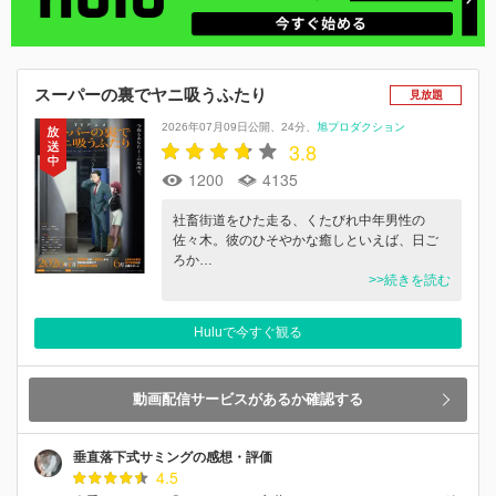
スーパーの裏でヤニ吸うふたり
見放題
2026年07月09日公開
24分
旭プロダクション
3.8
1200
4135
社畜街道をひた走る、くたびれ中年男性の
佐々木。彼のひそやかな癒しといえば、日ご
ろか…
>>続きを読む
Huluで今すぐ観る
動画配信サービスがあるか確認する
垂直落下式サミングの感想・評価
4.5