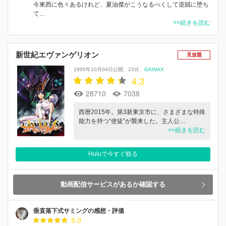
今東西に色々あるけれど、夏油傑がこうなるべくして逆賊に堕ち
て…
>>続きを読む
新世紀エヴァンゲリオン
見放題
1995年10月04日公開
23分
GAINAX
4.3
28710
7038
西暦2015年。第3新東京市に、さまざまな特殊
能力を持つ“使徒”が襲来した。主人公…
>>続きを読む
Huluで今すぐ観る
動画配信サービスがあるか確認する
垂直落下式サミングの感想・評価
5.0