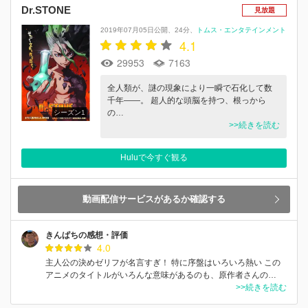
Dr.STONE
見放題
2019年07月05日公開
24分
トムス・エンタテインメント
4.1
29953
7163
全人類が、謎の現象により一瞬で石化して数
千年――。 超人的な頭脳を持つ、根っから
の…
シーズン1
>>続きを読む
Huluで今すぐ観る
動画配信サービスがあるか確認する
きんぱちの感想・評価
4.0
主人公の決めゼリフが名言すぎ！ 特に序盤はいろいろ熱い この
アニメのタイトルがいろんな意味があるのも、原作者さんの…
>>続きを読む