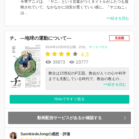
今季アニメは、「ヤニ」という言葉がつくタイトルがふたつも放
映されていて、なかなかに治安が悪くていい感じ。『ヤニねこ』
は…
>>続きを読む
チ。 ―地球の運動について―
見放題
2024年10月05日公開
25分
マッドハウス
4.3
35873
23777
舞台は15世紀のP王国。教会が人々の心や科学
までも支配している時代で、教会の教えの…
>>続きを読む
Huluで今すぐ観る
動画配信サービスがあるか確認する
SaenkiedeJongの感想・評価