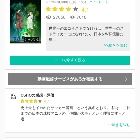
2022年10月08日公開
25分
エイトビット
4.1
27658
7618
世界一のエゴイストでなければ、世界一のス
トライカーにはなれない。日本をW杯優勝に
導…
シーズン1
>>続きを読む
Huluで今すぐ観る
動画配信サービスがあるか確認する
OSHOの感想・評価
4.1
史上最もイカれたサッカー漫画…という異名とおり。 私は、これ
までの日本の球技アニメの「仲間が大事」という理論にずっと
違…
>>続きを読む