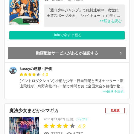
「週刊少年ジャンプ」で絶賛連載中・次世代
王道スポーツ漫画、『ハイキュー!!』が早く…
>>続きを読む
シーズン1
Huluで今すぐ観る
動画配信サービスがあるか確認する
kassyの感想・評価
4.0
(イントロダクション) 小柄な少年・日向翔陽と天才セッター・影
山飛雄が、烏野高校バレー部で仲間と共に全国大会を目指す物…
>>続きを読む
魔法少女まどか☆マギカ
見放題
2011年01月07日公開
シャフト
4.2
27378
6737