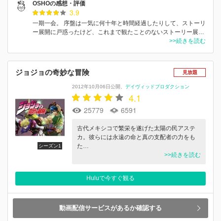
OSHOの感想・評価
3.9
一期一会。 序盤は一気に何十年と時間経過したりして、ストーリ
ー展開に戸惑ったけど、これまで観たことのないストーリー展…
>>続きを読む
ジョジョの奇妙な冒険
見放題
2012年10月06日公開
デイヴィッドプロダクション
4.1
25779
6591
古代メキシコで繁栄を遂げた太陽の民アステ
カ。彼らには永遠の命と真の支配者の力をも
た…
シーズン1
>>続きを読む
Huluで今すぐ観る
動画配信サービスがあるか確認する