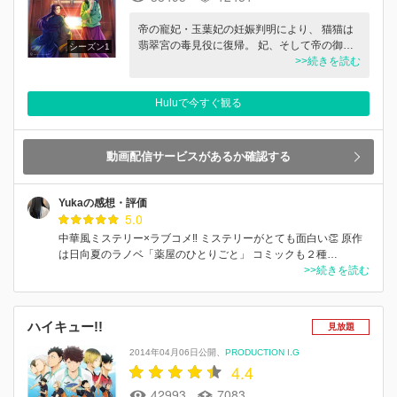
帝の寵妃・玉葉妃の妊娠判明により、 猫猫は
翡翠宮の毒見役に復帰。 妃、そして帝の御…
シーズン1
>>続きを読む
Huluで今すぐ観る
動画配信サービスがあるか確認する
Yukaの感想・評価
5.0
中華風ミステリー×ラブコメ‼︎ ミステリーがとても面白い👏 原作
は日向夏のラノベ「薬屋のひとりごと」 コミックも２種…
>>続きを読む
ハイキュー!!
見放題
2014年04月06日公開
PRODUCTION I.G
4.4
42993
7083