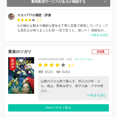
動画配信サービスがあるか確認する
スカイ777の感想・評価
3.7
心の細かな動きや微妙な変化を丁寧に言葉で表現していてとって
も見応えが有りましたわ😍 一言で言うと、深い〜！ 高校生の…
>>続きを読む
黄泉のツガイ
見放題
2026年04月04日公開
24分
ボンズフィルム
4.1
4524
8464
山奥の小さな村で暮らす、狩人の少年・ユ
ル。彼は、野鳥を狩り、双子の妹・アサや村
人た…
>>続きを読む
Huluで今すぐ観る