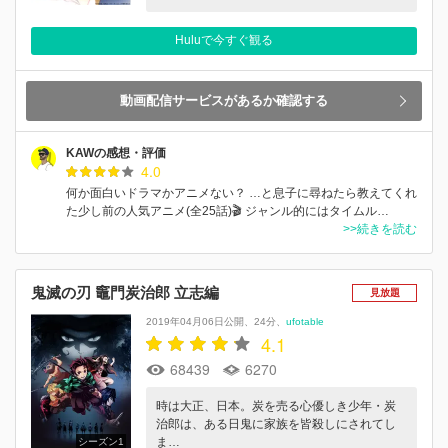
Huluで今すぐ観る
動画配信サービスがあるか確認する
KAWの感想・評価
4.0
何か面白いドラマかアニメない？ …と息子に尋ねたら教えてくれ
た少し前の人気アニメ(全25話)🎬 ジャンル的にはタイムル…
>>続きを読む
鬼滅の刃 竈門炭治郎 立志編
見放題
2019年04月06日公開
24分
ufotable
4.1
68439
6270
時は大正、日本。炭を売る心優しき少年・炭
治郎は、ある日鬼に家族を皆殺しにされてし
ま…
シーズン1