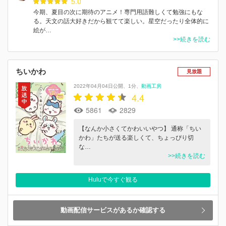
5.0
今期、夏目の次に期待のアニメ！専門用語難しくて勉強にもな
る。天文の話大好きだから観てて楽しい。星空だったり全体的に
絵が…
>>続きを読む
ちいかわ
見放題
2022年04月04日公開
1分
動画工房
4.4
5861
2829
【なんか小さくてかわいいやつ】 通称「ちい
かわ」たちが送る楽しくて、ちょっぴり切
な…
>>続きを読む
Huluで今すぐ観る
動画配信サービスがあるか確認する