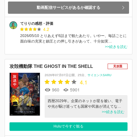
動画配信サービスがあるか確認する
てりりの感想・評価
4.2
2026/05/10 とりあえず6話まで観たあたり。いやー、毎話ごとに
面白味の充実と鎮圧との押し引きがあって、十分如実…
>>続きを読む
攻殻機動隊 THE GHOST IN THE SHELL
見放題
2026年07月07日公開
25分
サイエンスSARU
4.1
960
5901
西暦2029年。企業のネットが星を被い、電子
や光が駆け巡っても国家や民族が消えてな…
>>続きを読む
Huluで今すぐ観る