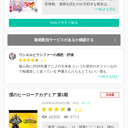
安海相。 漫画を読むのが大好きな彼女は…
>>続きを読む
Huluで今すぐ観る
動画配信サービスがあるか確認する
ウシエルとウシファーの感想・評価
4.5
個人的に2026年夏アニメの大本命 というか原作の大ファンなの
で毎週楽しく追っている 声優さんたちもとてもいい 僕も…
>>続きを読む
僕のヒーローアカデミア 第1期
見放題
2016年04月03日公開
24分
ボンズ
4.2
42202
6713
「架空（ゆめ）」は、現実に！ これは、僕が