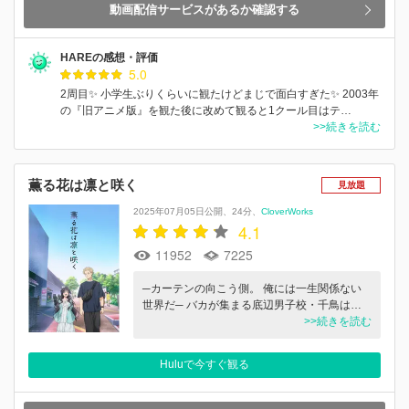
動画配信サービスがあるか確認する
HAREの感想・評価
5.0
2周目✨ 小学生ぶりくらいに観たけどまじで面白すぎた✨ 2003年
の『旧アニメ版』を観た後に改めて観ると1クール目はテ…
>>続きを読む
薫る花は凛と咲く
見放題
2025年07月05日公開
24分
CloverWorks
4.1
11952
7225
─カーテンの向こう側。 俺には一生関係ない
世界だ─ バカが集まる底辺男子校・千鳥は…
>>続きを読む
Huluで今すぐ観る