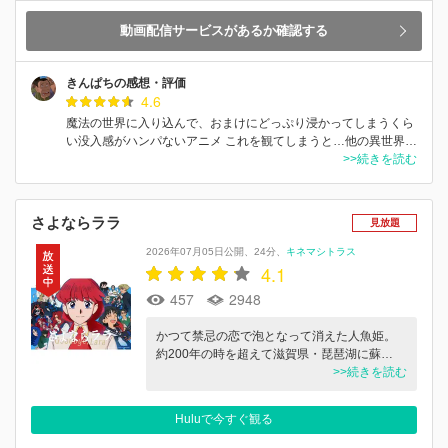
動画配信サービスがあるか確認する
きんぱちの感想・評価
4.6
魔法の世界に入り込んで、おまけにどっぷり浸かってしまうくら
い没入感がハンパないアニメ これを観てしまうと…他の異世界…
>>続きを読む
さよならララ
見放題
2026年07月05日公開
24分
キネマシトラス
4.1
457
2948
かつて禁忌の恋で泡となって消えた人魚姫。
約200年の時を超えて滋賀県・琵琶湖に蘇…
>>続きを読む
Huluで今すぐ観る