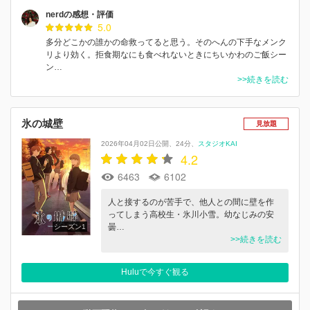
nerdの感想・評価
5.0
多分どこかの誰かの命救ってると思う。そのへんの下手なメンク
リより効く。拒食期なにも食べれないときにちいかわのご飯シー
ン…
>>続きを読む
氷の城壁
見放題
2026年04月02日公開
24分
スタジオKAI
4.2
6463
6102
人と接するのが苦手で、他人との間に壁を作
ってしまう高校生・氷川小雪。幼なじみの安
曇…
シーズン1
>>続きを読む
Huluで今すぐ観る