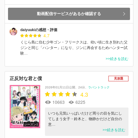
動画配信サービスがあるか確認する
daiyuukiの感想・評価
4.7
くじら島に住む少年ゴン・フリークスは、幼い頃に生き別れた父
ジンと同じ「ハンター」になり、ジンに再会するためハンター試
験…
>>続きを読む
正反対な君と僕
見放題
2026年01月11日公開
24分
ラパントラック
4.3
10663
6225
いつも元気いっぱいだけど周りの目を気にし
てしまう女子・鈴木と、物静かだけど自分の
意…
シーズン1
>>続きを読む