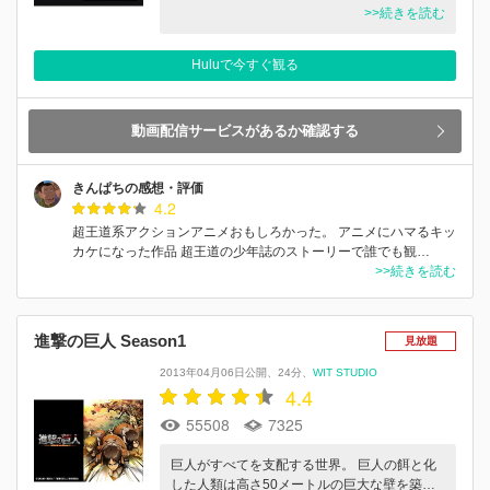
>>続きを読む
Huluで今すぐ観る
動画配信サービスがあるか確認する
きんぱちの感想・評価
4.2
超王道系アクションアニメおもしろかった。 アニメにハマるキッ
カケになった作品 超王道の少年誌のストーリーで誰でも観…
>>続きを読む
進撃の巨人 Season1
見放題
2013年04月06日公開
24分
WIT STUDIO
4.4
55508
7325
巨人がすべてを支配する世界。 巨人の餌と化
した人類は高さ50メートルの巨大な壁を築…