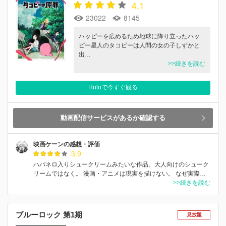
4.1
23022
8145
ハッピーを広めるため地球に降り立ったハッ
ピー星人のタコピーは人間の女の子しずかと
出…
>>続きを読む
Huluで今すぐ観る
動画配信サービスがあるか確認する
映画ケーンの感想・評価
3.9
ハバネロ入りシュークリームみたいな作品。大人向けのシューク
リームではなく。 漫画・アニメは現実を描けない。 なぜ実際…
>>続きを読む
ブルーロック 第1期
見放題