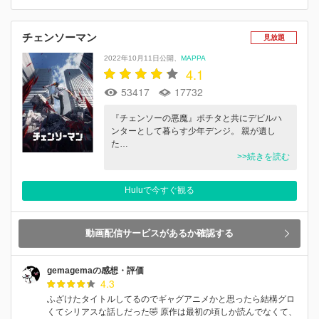
チェンソーマン
見放題
2022年10月11日公開
MAPPA
4.1
53417
17732
『チェンソーの悪魔』ポチタと共にデビルハ
ンターとして暮らす少年デンジ。 親が遺し
た…
>>続きを読む
Huluで今すぐ観る
動画配信サービスがあるか確認する
gemagemaの感想・評価
4.3
ふざけたタイトルしてるのでギャグアニメかと思ったら結構グロ
くてシリアスな話しだった🤣 原作は最初の頃しか読んでなくて、