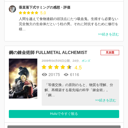
垂直落下式サミングの感想・評価
5.0
人間を越えて食物連鎖の頭頂点にたつ吸血鬼。生殖すら必要ない
完全無欠の生命体だという柱の男。それに対抗するために修行を
積…
>>続きを読む
鋼の錬金術師 FULLMETAL ALCHEMIST
見放題
2009年04月05日公開
24分
ボンズ
4.5
20175
6116
「等価交換」の原則のもと、物質を理解、分
解、再構築する最先端の科学「錬金術」。
「鋼…
>>続きを読む
Huluで今すぐ観る