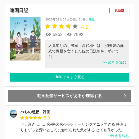
違国日記
見放題
2026年01月04日公開
24分
朱夏
4.2
5952
7092
人見知りの小説家・高代槙生は、 姉夫婦の葬
式で両親を亡くした姪の田汲朝を、勢いで
引…
>>続きを読む
Huluで今すぐ観る
動画配信サービスがあるか確認する
ぺちの感想・評価
5.0
ドカ泣き………😭😭😭😭✨✨✨ ヒーリングアニメすぎる 映画よ
りもずっと深いところに触れられた気がする とても良かった……
>>続きを読む