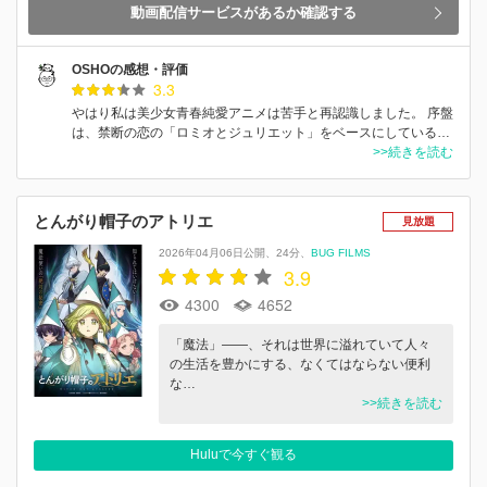
動画配信サービスがあるか確認する
OSHOの感想・評価
3.3
やはり私は美少女青春純愛アニメは苦手と再認識しました。 序盤
は、禁断の恋の「ロミオとジュリエット」をベースにしている…
>>続きを読む
とんがり帽子のアトリエ
見放題
2026年04月06日公開
24分
BUG FILMS
3.9
4300
4652
「魔法」――、それは世界に溢れていて人々
の生活を豊かにする、なくてはならない便利
な…
>>続きを読む
Huluで今すぐ観る