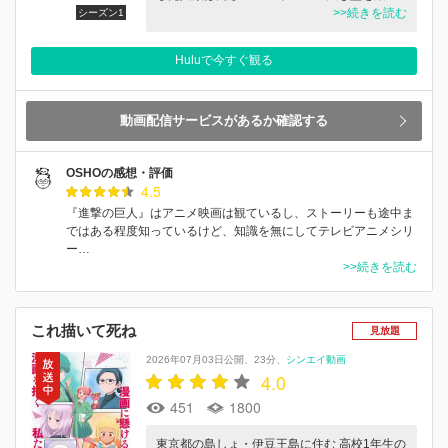
>>続きを読む
シーズン1
Huluで今すぐ観る
動画配信サービスがあるか確認する
OSHOの感想・評価
4.5
『進撃の巨人』はアニメ映画は観ているし、ストーリーも途中ま
ではある程度知っているけど、知識を無にしてテレビアニメシリ
ー…
>>続きを読む
これ描いて死ね
見放題
2026年07月03日公開
23分
シンエイ動画
4.0
451
1800
東京都の島しょ・伊豆王島に住む 高校1年生の