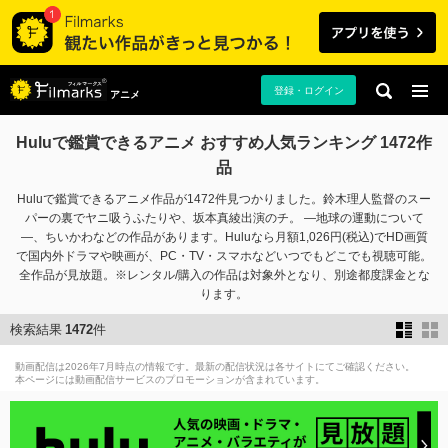
登録・ログイン
アニメ
Huluで鑑賞できるアニメ おすすめ人気ランキング 1472作
品
Huluで鑑賞できるアニメ作品が1472件見つかりました。鈴木理人監督のスー
パーの裏でヤニ吸うふたりや、坂本真綾出演のチ。 ―地球の運動について
―、ちいかわなどの作品があります。Huluなら月額1,026円(税込)でHD画質
で国内外ドラマや映画が、PC・TV・スマホなどいつでもどこでも視聴可能。
全作品が見放題。※レンタル/購入の作品は対象外となり、別途都度課金とな
ります。
検索結果
1472
件
動画配信は2026年7月時点の情報です。最新の配信状況は各サイトにてご確認ください。
本ページには動画配信サービスのプロモーションが含まれています。