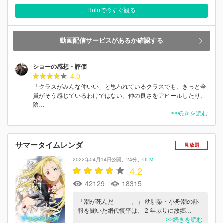
Huluで今すぐ観る
動画配信サービスがあるか確認する
ショーの感想・評価
4.0
「クラスがみんな仲いい」と思われているクラスでも、きっと全
員がそう感じているわけではない。仲の良さをアピールしたり、
陰…
>>続きを読む
サマータイムレンダ
見放題
2022年04月14日公開
24分
OLM
4.2
42129
18315
「潮が死んだ―――。」 幼馴染・小舟潮の訃
報を聞いた網代慎平は、 2 年ぶりに故郷…
>>続きを読む