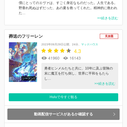
僕にとってのエヴァは、すごく身近なものだった。人生である。
野垂れ死ぬはずだった、あの夏を救ってくれた。精神的に救われ
た…
>>続きを読む
葬送のフリーレン
見放題
2023年09月29日公開
24分
マッドハウス
4.3
41960
16143
勇者ヒンメルたちと共に、10年に及ぶ冒険の
末に魔王を打ち倒し、世界に平和をもたら
し…
シーズン1
>>続きを読む
Huluで今すぐ観る
動画配信サービスがあるか確認する