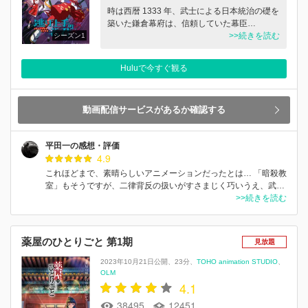
時は西暦 1333 年、武士による日本統治の礎を
築いた鎌倉幕府は、信頼していた幕臣…
>>続きを読む
シーズン1
Huluで今すぐ観る
動画配信サービスがあるか確認する
平田一の感想・評価
4.9
これほどまで、素晴らしいアニメーションだったとは… 「暗殺教
室」もそうですが、二律背反の扱いがすさまじく巧いうえ、武…
>>続きを読む
薬屋のひとりごと 第1期
見放題
2023年10月21日公開
23分
TOHO animation STUDIO
OLM
4.1
38495
12451