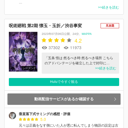
…
>>続きを読む
呪術廻戦 第2期 懐玉・玉折／渋谷事変
見放題
2023年07月06日公開
24分
MAPPA
4.2
37302
11973
「五条 悟は 然るべき時 然るべき場所 こちら
のアドバンテージを確立した上で封印に…
>>続きを読む
シーズン2
Huluで今すぐ観る
動画配信サービスがあるか確認する
垂直落下式サミングの感想・評価
5.0
元々は正義をなす側にいた人が悪に転んでしまう物語の設定は古