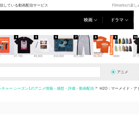
配信している動画配信サービス
Filmarksの楽
映画
ドラマ
4
5
6
7
8
9
10
0
¥7,700
¥8,800
¥19,800
¥15,400
¥9,900
¥880
¥7,7
アニメ
ンチャー シーズン1のアニメ情報・感想・評価・動画配信
H2O：マーメイド・ア