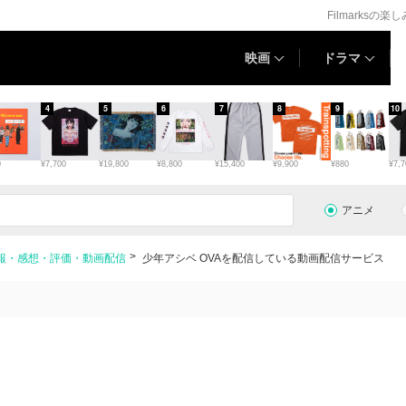
Filmarksの楽
映画
ドラマ
4
5
6
7
8
9
10
0
¥7,700
¥19,800
¥8,800
¥15,400
¥9,900
¥880
¥7,7
アニメ
情報・感想・評価・動画配信
少年アシベ OVAを配信している動画配信サービス