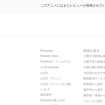
このアニメにはまだレビューが投稿されて
Filmarks
映画を探す
Filmarks Store
上映中の映画を
FILMAGA（フィルマガ）
公開予定の映画
公式Facebook
今週公開の映画
公式X
今話題のおすす
公式X（アニメ）
動画配信サービ
公式X（リバイバル上映）
映画賞から探す
ヘルプ
製作年から探す
基本操作
製作国・地域か
Filmarksの楽しみ方
ジャンルで探す