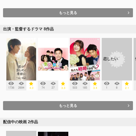
もっと見る
出演・監督するドラマ 8作品
恋したい
1736
2694
74
27
503
185
1
8
4.0
3.3
3.4
2.1
もっと見る
配信中の映画 2作品