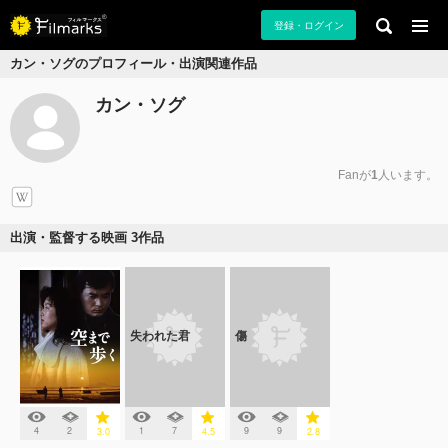
登録・ログイン
カン・ソグのプロフィール・出演関連作品
カン・ソグ
Fanが
1
人います。
出演・監督する映画 3作品
失われた君
傷
4
2
1
7
9
9
3.0
4.5
2.8