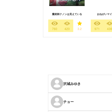
魔術師クノンは見えている
おねがいマイ
760
420
3.2
971
43
沢城みゆき
チョー