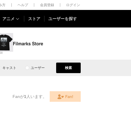
しみ方
ヘルプ
会員登録
ログイン
アニメ
ストア
ユーザーを探す
00
キャスト
ユーザー
検索
Fanが
1
人います。