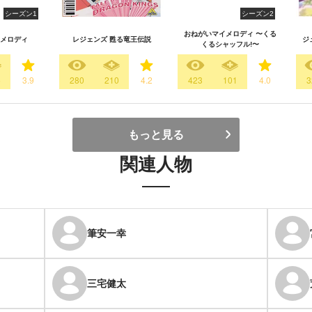
シーズン1
シーズン2
おねがいマイメロディ 〜くる
メロディ
レジェンズ 甦る竜王伝説
ジ
くるシャッフル!〜
6
3.9
280
210
4.2
423
101
4.0
3
もっと見る
関連人物
筆安一幸
三宅健太