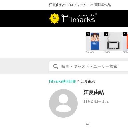
江夏由結のプロフィール・出演関連作品
1
2
3
¥1,650
¥990
¥99
Filmarks映画情報
江夏由結
江夏由結
11月24日生まれ