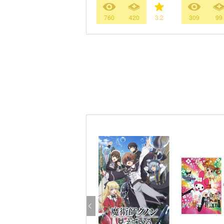
760
420
3.2
309
99