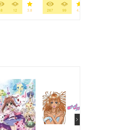
48
12
3.8
267
99
4.1
53
10
3.