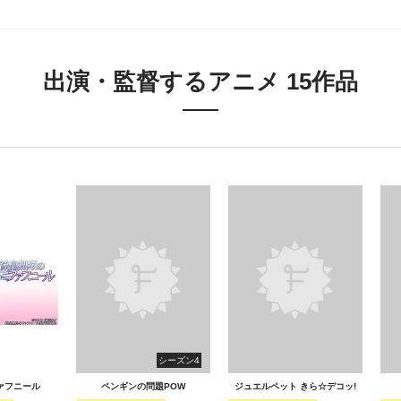
出演・監督するアニメ 15作品
シーズン4
ァフニール
ペンギンの問題POW
ジュエルペット きら☆デコッ!