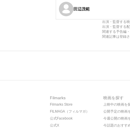
田辺茂範
出演・監督する映
出演・監督する配
関連する予告編・
関連記事は登録さ
Filmarks
映画を探す
Filmarks Store
上映中の映画を
FILMAGA（フィルマガ）
公開予定の映画
公式Facebook
今週公開の映画
公式X
今話題のおすす