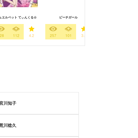
ュエルペット てぃんくる☆
ピーチガール
ジュエルペット サンシャ
28
112
4.2
257
101
3.5
267
99
4.
宮川知子
荒川稔久