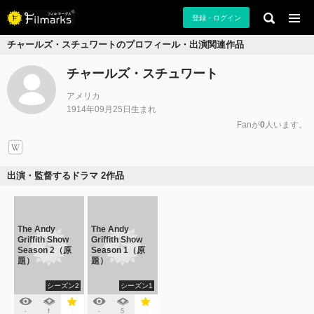
登録・ログイン
チャールズ・スチュワートのプロフィール・出演関連作品
チャールズ・スチュワート
アメリカ
1914年09月25日生まれ
Fanが
0
人います。
出演・監督するドラマ 2作品
The Andy
The Andy
Griffith Show
Griffith Show
Season 2（原
Season 1（原
題）
題）
シーズン2
シーズン1
-
1
-
5
-
-