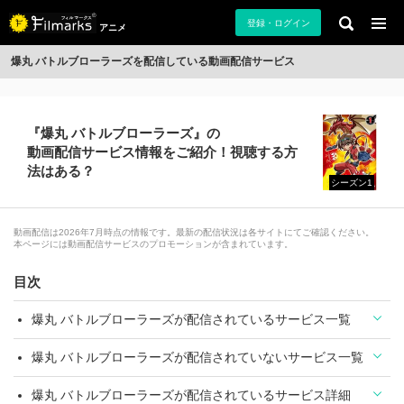
登録・ログイン
アニメ
爆丸 バトルブローラーズを配信している動画配信サービス
『爆丸 バトルブローラーズ』の
動画配信サービス情報をご紹介！視聴する方
法はある？
シーズン1
動画配信は2026年7月時点の情報です。最新の配信状況は各サイトにてご確認ください。
本ページには動画配信サービスのプロモーションが含まれています。
目次
爆丸 バトルブローラーズが配信されているサービス一覧
爆丸 バトルブローラーズが配信されていないサービス一覧
爆丸 バトルブローラーズが配信されているサービス詳細