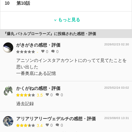
第10話
もっと見る
『爆丸 バトルブローラーズ』に投稿された感想・評価
がきがきの感想・評価
2026/02/23 02:30
0
0
-
アニソンのインスタアカウントにのってて見てたことを
思い出した
一番奥底にある記憶
かくがねの感想・評価
2025/02/24 03:02
0
0
3.5
過去記録
アリアリアリーヴェデルチの感想・評価
2023/08/03 13:31
0
0
3.4