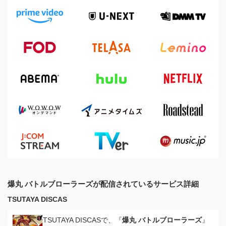
爆丸 バトルブローラーズが配信されているサービス詳細
TSUTAYA DISCAS
TSUTAYA DISCASで、『
爆丸 バトルブローラーズ
』