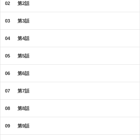
第2話
第3話
第4話
第5話
第6話
第7話
第8話
第9話