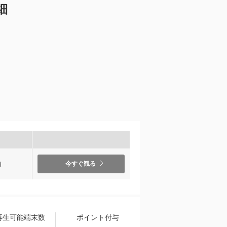
細
）
今すぐ観る
再生可能端末数
ポイント付与