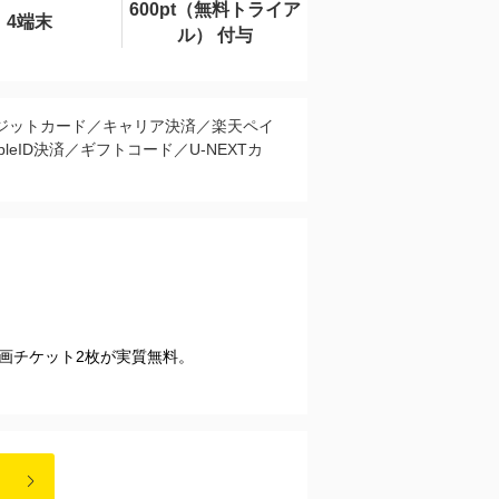
600pt（無料トライア
4端末
ル） 付与
ジットカード／キャリア決済／楽天ペイ
pleID決済／ギフトコード／U-NEXTカ
映画チケット2枚が実質無料。