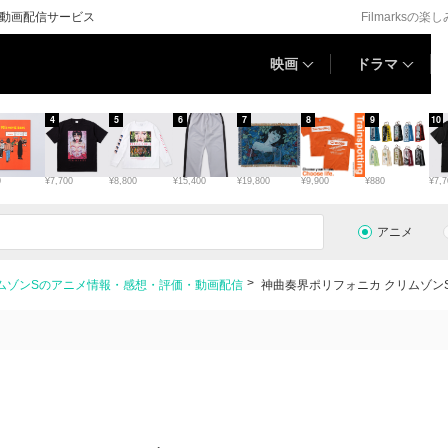
る動画配信サービス
Filmarksの楽
映画
ドラマ
4
5
6
7
8
9
10
0
¥7,700
¥8,800
¥15,400
¥19,800
¥9,900
¥880
¥7,7
アニメ
ムゾンSのアニメ情報・感想・評価・動画配信
神曲奏界ポリフォニカ クリムゾン