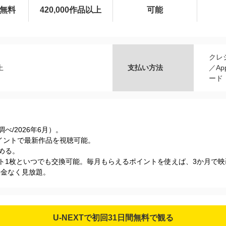
間無料
420,000作品以上
可能
クレ
上
支払い方法
／Ap
ード
s調べ/2026年6⽉）。
Tポイントで最新作品を視聴可能。
める。
ケット1枚といつでも交換可能。毎月もらえるポイントを使えば、3か月で
加料金なく見放題。
U-NEXTで初回31日間無料で観る