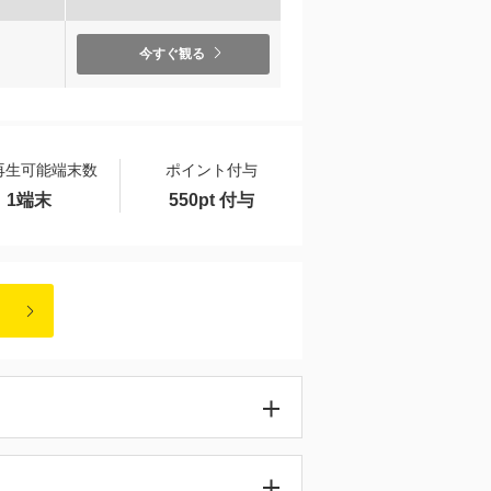
）
今すぐ観る
再生可能端末数
ポイント付与
1端末
550pt 付与