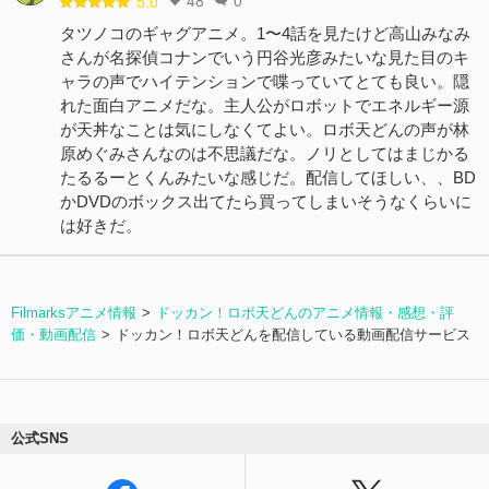
48
0
5.0
タツノコのギャグアニメ。1〜4話を見たけど高山みなみ
さんが名探偵コナンでいう円谷光彦みたいな見た目のキ
ャラの声でハイテンションで喋っていてとても良い。隠
れた面白アニメだな。主人公がロボットでエネルギー源
が天丼なことは気にしなくてよい。ロボ天どんの声が林
原めぐみさんなのは不思議だな。ノリとしてはまじかる
たるるーとくんみたいな感じだ。配信してほしい、、BD
かDVDのボックス出てたら買ってしまいそうなくらいに
は好きだ。
Filmarksアニメ情報
ドッカン！ロボ天どんのアニメ情報・感想・評
価・動画配信
ドッカン！ロボ天どんを配信している動画配信サービス
公式SNS