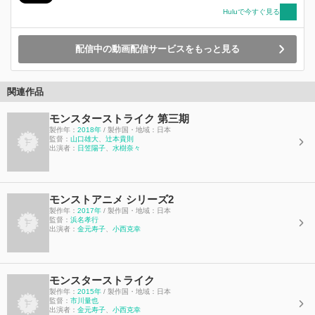
Huluで今すぐ見る
配信中の動画配信サービスをもっと見る
関連作品
モンスターストライク 第三期
製作年：
2018年
/ 製作国・地域：日本
監督：
山口雄大
、
辻本貴則
出演者：
日笠陽子
、
水樹奈々
モンストアニメ シリーズ2
製作年：
2017年
/ 製作国・地域：日本
監督：
浜名孝行
出演者：
金元寿子
、
小西克幸
モンスターストライク
製作年：
2015年
/ 製作国・地域：日本
監督：
市川量也
出演者：
金元寿子
、
小西克幸