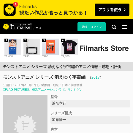
登録・ログイン
アニメ
1
2
3
4
¥1,650
¥990
¥990
¥7,700
モンストアニメ シリーズ 消えゆく宇宙編のアニメ情報・感想・評価
モンストアニメ シリーズ 消えゆく宇宙編
（
2017
）
公開日：2017年10月07日
製作国・地域：
日本
制作会社：
XFLAG PICTURES
横浜アニメーションラボ
サンジゲン
監督
浜名孝行
シリーズ構成
加藤陽一
脚本