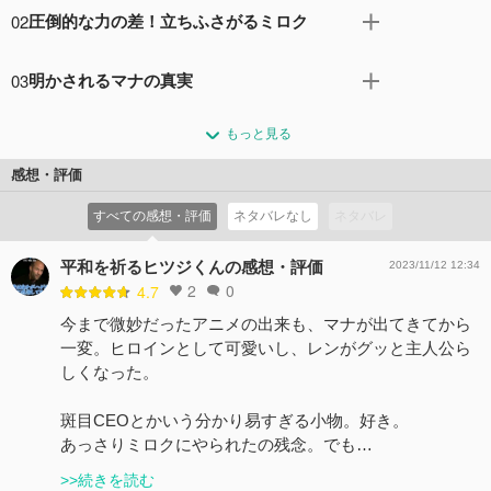
すべてのエナジーポイントを解放した直後、ノストラダム
02
圧倒的な力の差！立ちふさがるミロク
スが恐ろしい未来を予言する。 彼女がこぼした言葉に、一
抹の不安を抱くレン。 そんな中、斑目社長が全世界に向
ついに真の目的を明かしたミロク。 モンスター界と人間界
け、新たなプロジェクトを発表する。 世界に動揺が走る
03
明かされるマナの真実
がこのまま融合し続けると、宇宙全体の終焉が訪れるとい
中、レンと龍馬の前に強大な敵、エデンが現れる！ そし
う。 人間界を滅ぼすことで宇宙を救うと告げるミロクに、
圧倒的な力を持つミロクの前に、レンたちは為す術もなく
て、事態を静観していたミロクがとった行動とは――。
レンたちは強く反発する。 彼女の計画を止めるため、戦い
もっと見る
倒れてしまう。 病院で手当を受けるレンたちを前に、いつ
コメント0件
拍手0回
を挑むが……！
も通りに振る舞うマナだったが、ミロクの言葉を受けて、
感想・評価
コメント0件
拍手0回
自身の過去を回想しひとり葛藤する。 そんな中、傷ついた
すべての感想・評価
ネタバレなし
ネタバレ
ワルプルギスを前に、彼女が下した決断とは――。
コメント0件
拍手0回
平和を祈るヒツジくんの感想・評価
2023/11/12 12:34
2
0
4.7
今まで微妙だったアニメの出来も、マナが出てきてから
一変。ヒロインとして可愛いし、レンがグッと主人公ら
しくなった。
斑目CEOとかいう分かり易すぎる小物。好き。
あっさりミロクにやられたの残念。でも…
>>続きを読む