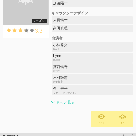
加藤陽一
キャラクターデザイン
大貫健一
シーズン3
高田真理
3.3
出演者
小林裕介
焔レン
Lynn
水澤葵
河西健吾
影月明
木村珠莉
若葉皆実
金元寿子
マナ・リビングストン
もっと見る
33
11