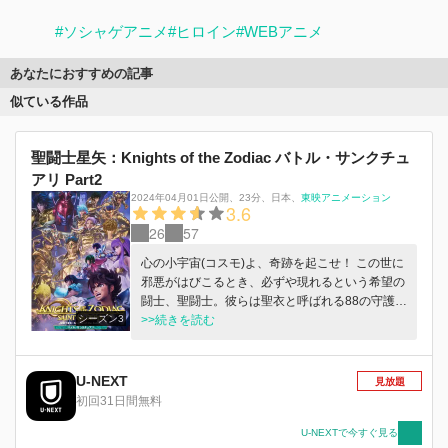
#ソシャゲアニメ
#ヒロイン
#WEBアニメ
あなたにおすすめの記事
似ている作品
聖闘士星矢：Knights of the Zodiac バトル・サンクチュ
アリ Part2
2024年04月01日公開
、
23分
、
日本
、
東映アニメーション
3.6
26
57
心の小宇宙(コスモ)よ、奇跡を起こせ！ この世に
邪悪がはびこるとき、必ずや現れるという希望の
闘士、聖闘士。彼らは聖衣と呼ばれる88の守護星
シーズン3
座の防具をまとい、数百年に一度降誕する女神ア
>>続きを読む
テナを守るために集う。 迫りくる最期の時！神
殺しの矢がアテナの心臓を貫くまで残された時間
はあと５時間。アテナを救えるのは聖域の頂上に
U-NEXT
見放題
鎮座する教皇のみ。だが星矢たち４人の青銅聖闘
初回31日間無料
士が教皇の間に辿り着くには、黄金聖闘士に護ら
れた十二の宮を突破しなければならない。教皇の
U-NEXTで今すぐ見る