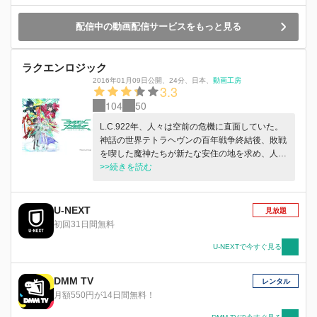
間まで待ち受ける宮はあと５つ。星矢たちは立ち
はだかる強敵を打ち破り、衝撃の真実が隠された
配信中の動画配信サービスをもっと見る
教皇の間へと到達できるのか。
ラクエンロジック
2016年01月09日公開
、
24分
、
日本
、
動画工房
3.3
104
50
L.C.922年、人々は空前の危機に直面していた。
神話の世界テトラヘヴンの百年戦争終結後、敗戦
を喫した魔神たちが新たな安住の地を求め、人間
界セプトピアへと襲来。異世界の使者（フォーリ
>>続きを読む
ナー）から街を守る宿命を背負う警察特殊機関
ALCA（アルカ）所属の若きロジカリストたち
は、望むと望まざるとにかかわらず政府によって
U-NEXT
見放題
街と人々を守る使命を強制され、特殊能力によっ
初回31日間無料
て異世界の女神たちと合体（トランス）し、戦場
に身を投じていく。ある『ロジック』が欠落しな
U-NEXTで今すぐ見る
がらも家族と幸せな生活を送っていた民間人・剣
（つるぎ）美親（よしちか）はある日、魔神に襲
DMM TV
レンタル
われた人々を懸命に避難させる中で、美しき女神
月額550円が14日間無料！
アテナと出会う。彼女が手にしていたのは、美親
が失くしたはずの『ロジック』だった。そして美