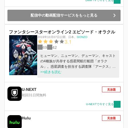
DMM TVで今すぐ見る
親はアテナと共に思いがけない運命へと導かれて
いく。
配信中の動画配信サービスをもっと見る
ファンタシースターオンライン2 エピソード・オラクル
2019年10月07日公開
、
日本
、
GONZO
3.1
69
42
ヒューマン、ニューマン、デューマン、キャスト
の4種族が共存する惑星間航行船団「オラク
ル」。惑星調査を担当する調査隊「アークス」の
新米・アッシュは、惑星ナベリウスで記憶喪失の
>>続きを読む
少女・マトイを救ったことをきっかけに、壮大な
陰謀に巻き込まれていく。
U-NEXT
見放題
初回31日間無料
U-NEXTで今すぐ見る
Hulu
見放題