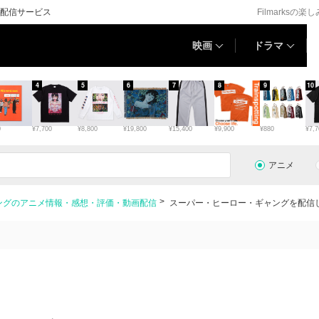
配信サービス
Filmarksの楽
映画
ドラマ
4
5
6
7
8
9
10
0
¥7,700
¥8,800
¥19,800
¥15,400
¥9,900
¥880
¥7,7
アニメ
ングのアニメ情報・感想・評価・動画配信
スーパー・ヒーロー・ギャングを配信