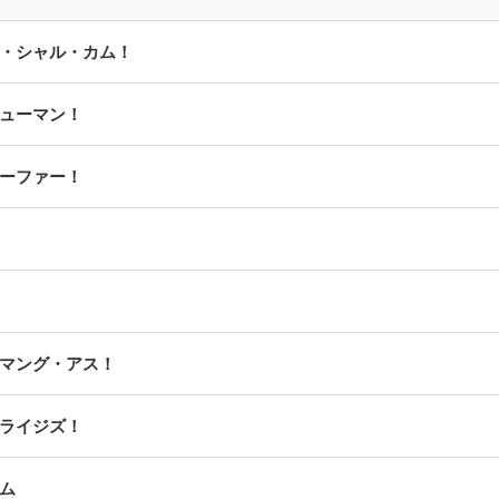
・シャル・カム！
ューマン！
ーファー！
マング・アス！
ライジズ！
ム