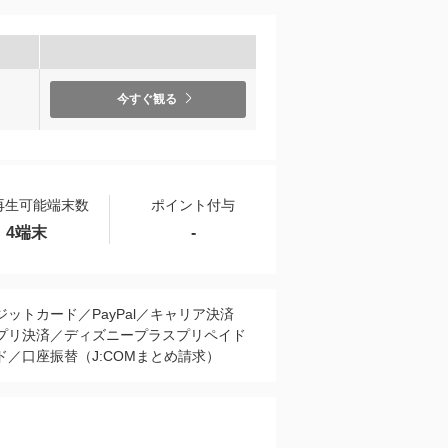
今すぐ観る
再生可能端末数
ポイント付与
4端末
-
ジットカード／PayPal／キャリア決済
プリ決済／ディズニープラスプリペイド
ド／口座振替（J:COMまとめ請求）