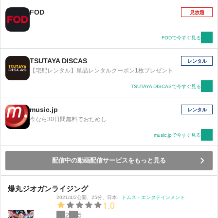
FOD
見放題
FODで今すぐ見る
TSUTAYA DISCAS
レンタル
【宅配レンタル】単品レンタルクーポン1枚プレゼント
TSUTAYA DISCASで今すぐ見る
music.jp
レンタル
今なら30日間無料でおためし
music.jpで今すぐ見る
配信中の動画配信サービスをもっと見る
爆丸ジオガンライジング
2021/4/2公開
、
25分
、
日本
、
トムス・エンタテインメント
1.0
2
5