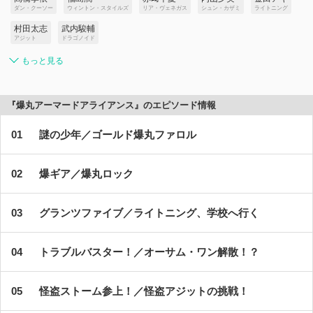
ダン・クーソー
ウィントン・スタイルズ
リア・ヴェネガス
シュン・カザミ
ライトニング
村田太志
武内駿輔
アジット
ドラゴノイド
もっと見る
『爆丸アーマードアライアンス』のエピソード情報
謎の少年／ゴールド爆丸ファロル
爆ギア／爆丸ロック
グランツファイブ／ライトニング、学校へ行く
トラブルバスター！／オーサム・ワン解散！？
怪盗ストーム参上！／怪盗アジットの挑戦！