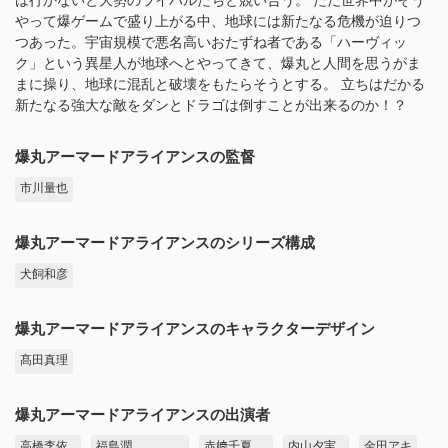
は行かないと大勢のライバルたちと競い合う。 ただ世界中がそう
やって爆ゲームで盛り上がる中、地球には新たなる危機が迫りつ
つあった。宇宙規模で悪名高いおたずね者である「ハーヴィッ
ク」という異星人が地球へとやってきて、爆丸と人間を思うがま
まに操り、地球に混乱と破壊をもたらそうとする。 立ちはだかる
新たなる強大な敵をダンとドラゴは倒すことが出来るのか！？
爆丸アーマードアライアンスの監督
市川量也
爆丸アーマードアライアンスのシリーズ構成
犬飼和彦
爆丸アーマードアライアンスのキャラクターデザイン
髙田真理
爆丸アーマードアライアンスの出演者
高橋李依
福島潤
赤﨑千夏
内山夕実
金田アキ