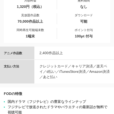
月額料金
無料期間
1,320円（税込）
なし
見放題作品数
ダウンロード
70,000作品以上
可能
同時再生可能端末数
ポイント付与
1端末
100pt 付与
2,400作品以上
アニメ作品数
クレジットカード／キャリア決済／楽天ペ
支払い方法
イ／d払い／iTunesStore決済／Amazon決済
／あと払い
FODの特徴
国内ドラマ（フジテレビ）の豊富なラインナップ
フジテレビで放送されたドラマやバラエティの最新話が無料で
視聴可能