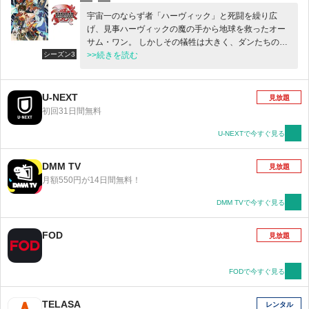
宇宙一のならず者「ハーヴィック」と死闘を繰り広
げ、見事ハーヴィックの魔の手から地球を救ったオー
サム・ワン。 しかしその犠牲は大きく、ダンたちの爆
シーズン3
丸は大きなダメージを受け、ヴェストロイアで傷を癒
>>続きを読む
していた。 そんな中、地球では数々の謎の現象が起こ
る。 爆丸が住む世界であるヴェストロイアと地球の行
き来が出来るゲートが閉じてしまったり、爆丸バトル
U-NEXT
見放題
をするとバトル中にドロームが壊れ、負けた方の爆丸
初回31日間無料
が消えてしまうのだ。 そんな異変の中、ヴェストロイ
アからドラゴだけが戻ってくる。そしてドラゴはダン
U-NEXTで今すぐ見る
たちにヴェストロイアと地球との繋がりが急速に弱ま
っていることを告げる。 このままでは爆丸と人間は引
DMM TV
見放題
き離されて一緒に居られなくなってしまうという。 た
月額550円が14日間無料！
だ実はこれには裏があった。ヴェストロイアの最高評
議会の一人に人間たちを忌み嫌う「ヴァイロック」と
DMM TVで今すぐ見る
いう爆丸がおり、ヴァイロックとその支持者によって
意図的に引き起こされた事態だったのだ。 爆丸たちと
FOD
見放題
の絆を守るため、新しいパートナー爆丸や仲間と共に
ヴァイロックに挑むダンたち。そんな中、ヴェストロ
イアに伝わる伝説の存在「ジオガン」が目覚め、さら
FODで今すぐ見る
に事態は激しく、巨大なものになっていく……。 ダン
たちのかつてない闘いが今、始まる！！
TELASA
レンタル