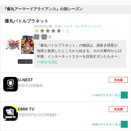
『爆丸アーマードアライアンス』の別シーズン
爆丸バトルプラネット
2019/4/1公開
、
日本
、
トムス・エンタテインメント
1.0
7
18
『爆丸バトルプラネット』の物語は、謎多き惑星が、
地球と衝突したところから始まる。その大事件から12
年後、インターネットスターを目指すダンたちオーサ
シーズン1
ム・ワンのメンバーは、地球と謎の惑星が衝突した場
>>続きを読む
所にて、インターネットにあげる面白動画を撮ろうと
していると、大きな赤いドラゴンへと変身する「ドラ
ゴ」と名乗る爆丸に出会う。 各地で同じように、子供
U-NEXT
見放題
たちが爆丸を手に入れ様々なトラブルが起こる中、ダ
初回31日間無料
ンとオーサム・ワンのメンバーは、パートナーとなっ
た爆丸たちと絆を深めながらトラブルを解決してい
U-NEXTで今すぐ見る
く。 しかしその裏では、強大な力を持つ闇の存在が産
声をあげようとしていた・・・・・・。 ダンとドラ
DMM TV
見放題
ゴ、そしてその仲間たちの闘いがいま始まる！！
月額550円が14日間無料！
DMM TVで今すぐ見る