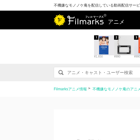
不機嫌なモノノケ庵を配信している動画配信サービ
アニメ
1
2
3
¥1,650
¥990
¥99
Filmarksアニメ情報
不機嫌なモノノケ庵のアニ