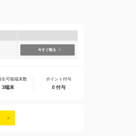
）
今すぐ観る
再生可能端末数
ポイント付与
3端末
0 付与