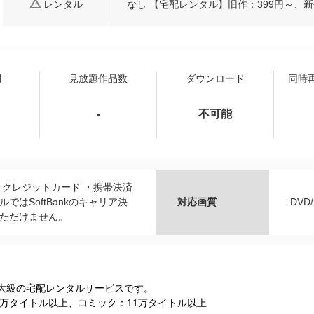
レンタル
なし 【宅配レンタル】旧作：399円～、新
間
見放題作品数
ダウンロード
同時
-
不可能
・クレジットカード ・携帯決済
ではSoftBankのキャリア決
対応画質
DVD
ただけません。
最大級の宅配レンタルサービスです。
31万タイトル以上、コミック：11万タイトル以上