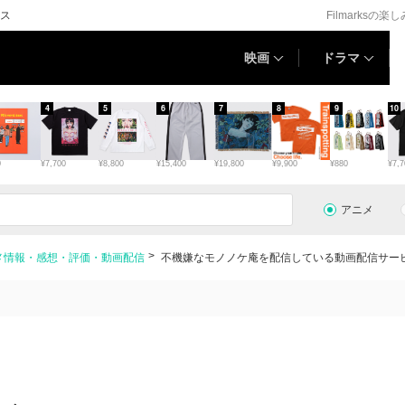
ス
Filmarksの楽
映画
ドラマ
4
5
6
7
8
9
10
0
¥7,700
¥8,800
¥15,400
¥19,800
¥9,900
¥880
¥7,7
アニメ
メ情報・感想・評価・動画配信
不機嫌なモノノケ庵を配信している動画配信サー