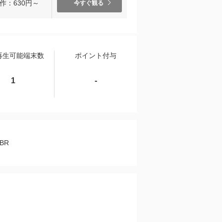
作：630円～
今すぐ観る
再生可能端末数
ポイント付与
1
-
/BR