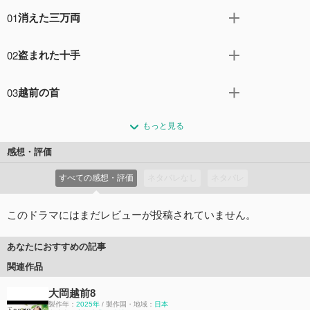
01
消えた三万両
将軍・吉宗（椎名桔平）の弟だと名乗る中川正軒（和泉元
02
盗まれた十手
彌）という怪しい人物が現れ、ご落胤騒動が起きる。そん
な中、忠相（東山紀之）は将軍家の祝儀能を取り仕切るこ
新米同心・大介（室龍太）が十手を盗まれた。忠相（東山
とになるが、江戸城内に町人たちが招かれた機に乗じて盗
03
越前の首
紀之）が謹慎を申し渡すが、市中では十手を悪用した金品
賊が入り込み、幕府の蔵から三万両が盗まれてしまう。責
の詐取が多発。作左ヱ門（寺田農）が十手を持った若者・
旅籠（はたご）で隠居が殺され、忠相（東山紀之）らの探
任を問われた忠相は、三万両を取り戻せなければ切腹とい
磯次（大八木凱斗）を偶然見とがめるも、逃げられてしま
もっと見る
索の結果、小間物屋の彦兵ヱ（秋野太作）が浮上。善良だ
う窮地に……。一方、蔵を破った盗賊一味と正軒の間に
う。一方、お忍びで町に出ていた吉宗（椎名桔平）は、口
と評判の男で、本人もはじめは否定をするが、なぜか一
は、あるつながりがあった。
感想・評価
の利けない若い娘・おくに（藤川心優）に遭遇する。磯次
転、罪を認めて牢に入る。そんな中、その息子・彦六（伊
コメント0件
拍手0回
は妹のおくにを女衒（ぜげん）・巳之助（古舘佑太郎）の
すべての感想・評価
ネタバレなし
ネタバレ
嵜充則）が、下手人は他にいるはずだと忠相に直訴。下手
手から守ろうとしていた。
人を見つけたら忠相の首をもらうと宣言し、忠相も同意し
コメント0件
拍手0回
て周囲を驚かせる。一方、北町奉行の伊生（高橋光臣）は
このドラマにはまだレビューが投稿されていません。
度重なる辻斬りに頭を悩ませていた。
コメント0件
拍手0回
あなたにおすすめの記事
関連作品
大岡越前8
製作年：
2025年
/ 製作国・地域：
日本