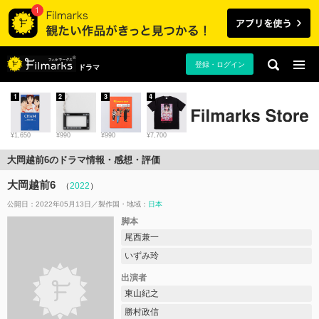
登録・ログイン
ドラマ
1
2
3
4
¥1,650
¥990
¥990
¥7,700
大岡越前6のドラマ情報・感想・評価
大岡越前6
（
2022
）
公開日：2022年05月13日
製作国・地域：
日本
脚本
尾西兼一
いずみ玲
出演者
東山紀之
勝村政信