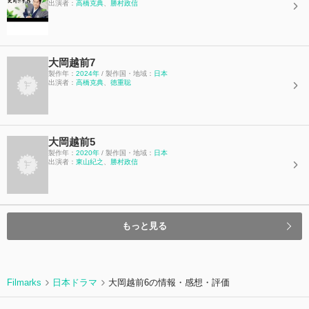
出演者：
高橋克典
、
勝村政信
大岡越前7
製作年：
2024年
/ 製作国・地域：
日本
出演者：
高橋克典
、
徳重聡
大岡越前5
製作年：
2020年
/ 製作国・地域：
日本
出演者：
東山紀之
、
勝村政信
もっと見る
Filmarks
日本ドラマ
大岡越前6の情報・感想・評価