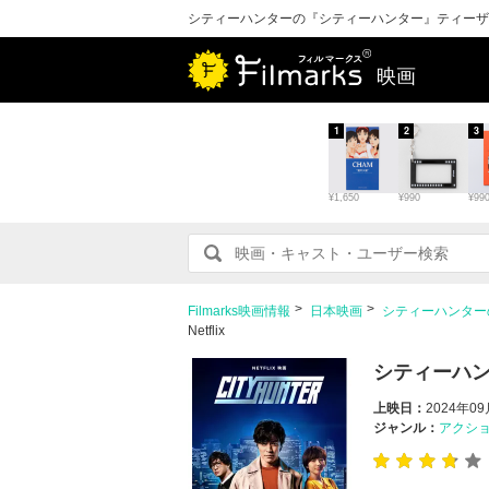
シティーハンターの『シティーハンター』ティーザー予告編
映画
1
2
3
¥1,650
¥990
¥99
Filmarks映画情報
日本映画
シティーハンター
Netflix
シティーハ
上映日：
2024年0
ジャンル：
アクシ