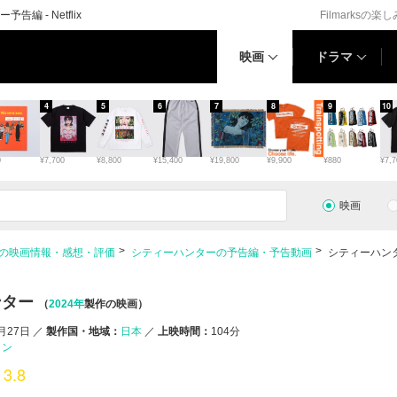
 - Netflix
Filmarksの楽
映画
ドラマ
4
5
6
7
8
9
10
0
¥7,700
¥8,800
¥15,400
¥19,800
¥9,900
¥880
¥7,7
映画
の映画情報・感想・評価
シティーハンターの予告編・予告動画
シティーハン
ンター
（
2024年
製作の映画）
9月27日
／
製作国・地域：
日本
／
上映時間：
104分
ョン
3.8