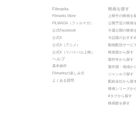
Filmarks
映画を探す
Filmarks Store
上映中の映画を
FILMAGA（フィルマガ）
公開予定の映画
公式Facebook
今週公開の映画
公式X
今話題のおすす
公式X（アニメ）
動画配信サービ
公式X（リバイバル上映）
映画賞から探す
ヘルプ
製作年から探す
基本操作
製作国・地域か
Filmarksの楽しみ方
ジャンルで探す
よくある質問
配給会社から探
映画シリーズか
#タグから探す
映画館を探す