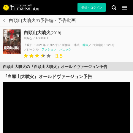
登録・ログイン
映画
白頭山大噴火の予告編・予告動画
白頭山大噴火
(2019)
백두산／ASHFALL
上映日：2021年08月27日
製作国・地域：
韓国
上映時間：128分
ジャンル：
アクション
パニック
3.5
白頭山大噴火の『白頭山大噴火』オールドヴァージョン予告
『白頭山大噴火』オールドヴァージョン予告