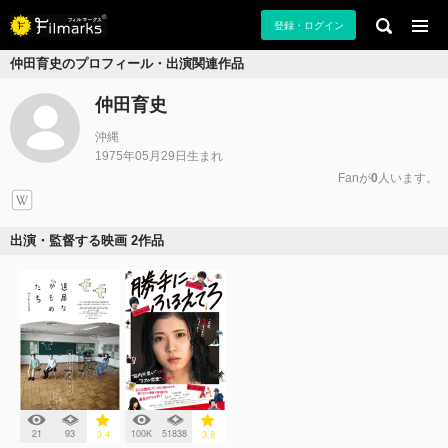
登録・ログイン
仲田育史のプロフィール・出演関連作品
仲田育史
沖縄
1975年05月29日生まれ
Fanが
0
人います。
出演・監督する映画 2作品
21
93
100K
51838
3.4
3.8