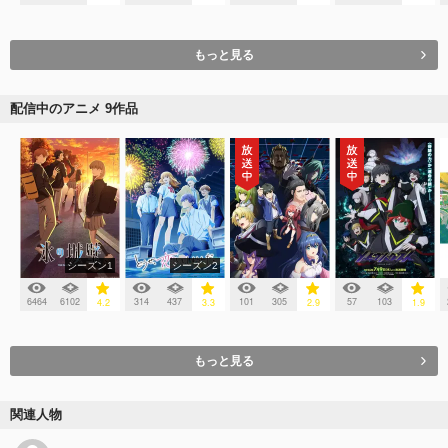
もっと見る
配信中のアニメ 9作品
シーズン1
シーズン2
6464
6102
314
437
101
305
57
103
4.2
3.3
2.9
1.9
もっと見る
関連人物