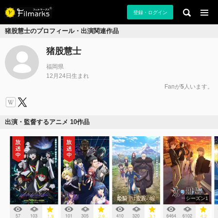
登録・ログイン
猪股慧士のプロフィール・出演関連作品
猪股慧士
福岡県
12月24日生まれ
Fanが
5
人います。
出演・監督するアニメ 10作品
シーズン1
57
103
101
305
410
320
6464
6102
1.9
2.9
3.1
4.2