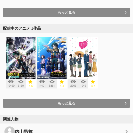
もっと見る
配信中のアニメ 3作品
シーズン8
シーズン7
10490
5159
14401
5361
2903
1049
4.6
4.4
3.7
もっと見る
関連人物
内山昂輝