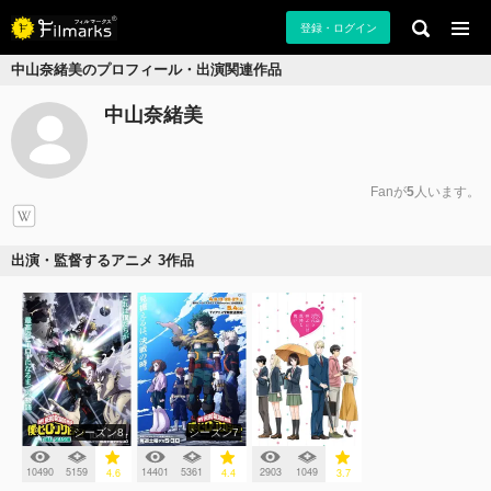
登録・ログイン
中山奈緒美のプロフィール・出演関連作品
中山奈緒美
Fanが
5
人います。
出演・監督するアニメ 3作品
シーズン8
シーズン7
10490
5159
14401
5361
2903
1049
4.6
4.4
3.7