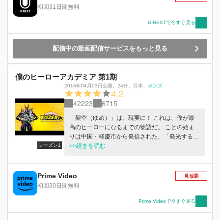
な“個性”黒鞭を操るなど、ヒーローとして確かな
初回31日間無料
成長を見せる。一方、敵（ヴィラン）連合の死柄
木弔は、リ・デストロ率いる異能解放軍と激突。
U-NEXTで今すぐ見る
リ・デストロとの戦いで窮地に陥る中、死柄木は
忘れていた凄惨な幼少期の記憶を取り戻し、覚醒
配信中の動画配信サービスをもっと見る
する。異能解放軍を掌握し、その勢力を拡大しつ
つ、全てを壊すため自らに新たな力を求めるのだ
った。 デクと死柄木、ヒーローと敵（ヴィラ
僕のヒーローアカデミア 第1期
ン）。その全面戦争の時が迫る―！
2016年04月03日公開
、
24分
、
日本
、
ボンズ
4.2
42223
6715
「架空（ゆめ）」は、現実に！ これは、僕が最
高のヒーローになるまでの物語だ。 ことの始ま
りは中国・軽慶市から発信された、「発光する赤
シーズン1
児」が生まれたというニュース。 以後各地で
>>続きを読む
「超常」が発見され、原因も判然としないまま時
は流れる――。 世界総人口の八割が何らかの特
異体質である超人社会となった現在。生まれ持っ
Prime Video
見放題
た超常的な力“個性”を悪用する犯罪者・敵（ヴィ
初回30日間無料
ラン）が増加の一途をたどる中、同じく“個性”を
持つ者たちが“ヒーロー”として敵や災害に立ち向
Prime Videoで今すぐ見る
かい、人々を救（たす）ける社会が確立されてい