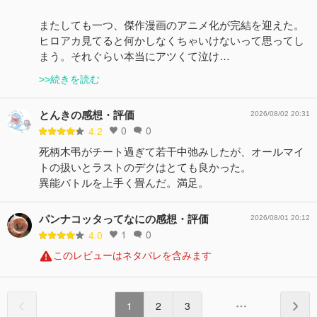
またしても一つ、傑作漫画のアニメ化が完結を迎えた。
ヒロアカ見てると何かしなくちゃいけないって思ってし
まう。それぐらい本当にアツくて泣け…
>>続きを読む
とんきの感想・評価
2026/08/02 20:31
0
0
4.2
死柄木弔がチート過ぎて若干中弛みしたが、オールマイ
トの扱いとラストのデクはとても良かった。
異能バトルを上手く畳んだ。満足。
パンナコッタってなにの感想・評価
2026/08/01 20:12
1
0
4.0
このレビューはネタバレを含みます
1
2
3