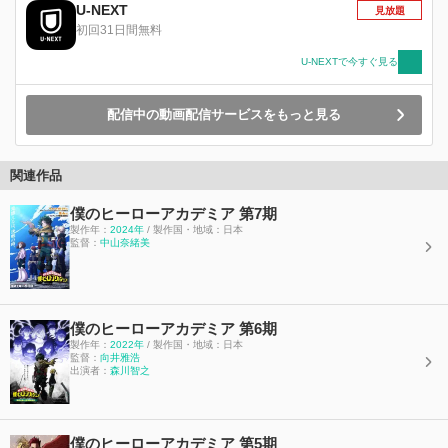
た。 かつて誰もが空想し憧れた“ヒーロー”。それ
U-NEXT
見放題
が現実となった世界で、ひとりの少年・緑谷 出
初回31日間無料
久（みどりや・いずく／通称 デク）もヒーロー
になることを目標に、名だたるヒーローを多く輩
U-NEXTで今すぐ見る
出する雄英高校への入学を目指していた。しか
し、デクは総人口の二割にあたる、何の特異体質
配信中の動画配信サービスをもっと見る
も持たない“無個性”な落ちこぼれだった・・・。
ある日、デクは自信が憧れてやまないヒーローと
出会い、それを機に運命を大きく変えていくこと
になる。友、師匠、ライバル、そして敵・・・。
関連作品
さまざまな人物、多くの試練と向き合いながら、
デクは最高のヒーローになるべく成長していく。
僕のヒーローアカデミア 第7期
製作年：
2024年
/ 製作国・地域：日本
監督：
中山奈緒美
僕のヒーローアカデミア 第6期
製作年：
2022年
/ 製作国・地域：日本
監督：
向井雅浩
出演者：
森川智之
僕のヒーローアカデミア 第5期