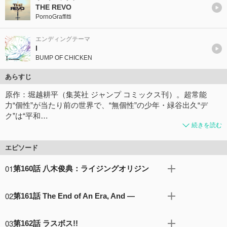
THE REVO
PornoGraffitti
エンディングテーマ
I
BUMP OF CHICKEN
あらすじ
原作：堀越耕平（集英社 ジャンプ コミックス刊）。超常能
力“個性”が当たり前の世界で、“無個性”の少年・緑谷出久“デ
ク”は“平和…
続きを読む
エピソード
01
第160話 八木俊典：ライジングオリジン
サポートアイテムを身にまとった“アーマードオールマイ
02
第161話 The End of An Era, And ―
ト”と、オール・フォー・ワン(AFO)の戦いが続く。AFOの
攻撃は激しさを増し、オールマイトはじわじわと追い詰め
オールマイトとオール・フォー・ワンの戦いに駆け付けた
られていくが、1年A組生徒の“個性”をイメージした装備
03
第162話 ラスボス!!
のは、なんとステイン！彼の“個性”の「凝血」、そしてオ