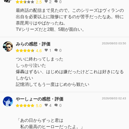
2
0
2.5
最終話の配信まで見たので。このシリーズはヴィランの
出自を必要以上に陰惨にするのが苦手だったなあ。特に
荼毘周りはやばかったね。
TVシリーズだと2期、5期が面白い。
みらの感想・評価
2026/08/03 03:50
1
0
4.6
ついに終わってしまった
しっかり泣いた
爆轟はずるい、はじめは嫌だったけどこれは好きになる
しかない
記憶消してもう一度はじめから観たい
やーしょーの感想・評価
2026/08/03 02:43
4
0
5.0
「あの日からずっと君は
私の最高のヒーローだったよ。」