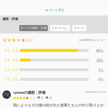
と、その折れない心で反撃に出る！そんなオールマイトの
ールマイトの秘策でオール・フォー・ワンを倒すことがで
心停止していた爆豪勝己が立ち上がった――！今まさにオ
元に意外な助っ人が駆け付け…!?一方、KUNIEDAと交戦す
きるのか…!?
もっと見る
ール・フォー・ワン(AFO)に引き裂かれんとしているオー
る青山やファットガムだったが、KUNIEDAの残忍な“個
コメント73件
拍手313回
ルマイトを救えるのか!? 爆豪とAFOの戦いが始まる!!
性”で窮地に立たされる。それでも、青山は“ヒーロー”とし
感想・評価
コメント103件
拍手421回
てネビルレーザーの狙いを定める――！
すべての感想・評価
ネタバレなし
ネタバレ
コメント78件
拍手206回
4.6
10,469件のレビュー
4.1 - 5.0
84%
3.1 - 4.0
15%
2.1 - 3.0
1%
1.0 - 2.0
0%
ryomaの感想・評価
2026/08/07 23:19
0
0
4.3
戦いよりもその後の紡がれた後輩たちとのやり取りとか