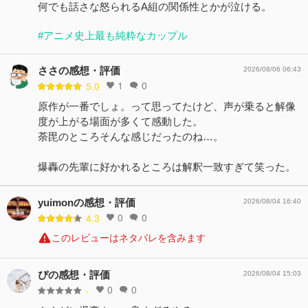
何でも話さな怒られるA組の関係性とかが泣ける。
#アニメ史上最も純粋なカップル
ささの感想・評価
2026/08/06 06:43
1
0
5.0
原作が一番でしょ。って思ってたけど、声が乗ると解像
度が上がる場面が多くて感動した。
荼毘のところそんな感じだったのね…。
爆轟の先輩に好かれるところは解釈一致すぎて笑った。
yuimonの感想・評価
2026/08/04 16:40
0
0
4.3
このレビューはネタバレを含みます
ぴの感想・評価
2026/08/04 15:03
0
0
-