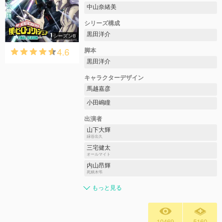
中山奈緒美
シリーズ構成
黒田洋介
シーズン8
4.6
脚本
黒田洋介
キャラクターデザイン
馬越嘉彦
小田嶋瞳
出演者
山下大輝
緑谷出久
三宅健太
オールマイト
内山昂輝
死柄木弔
もっと見る
10469
5160