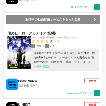
が、ヒーローへの信頼は揺らぎ、社会は荒廃して
いく。オール・フォー・ワン（AFO）が狙うOFA
U-NEXTで今すぐ見る
の継承者としての使命感と、周囲の人間を危険に
晒したくないという思いから、ひとり雄英を出て
配信中の動画配信サービスをもっと見る
戦うデク。焦燥し疲弊していく彼に手を差し伸べ
たのは、1年A組のクラスメイトたちだった。ひ
とりじゃなく、皆で立ち向かう決意を新たにした
僕のヒーローアカデミア 第6期
雄英生とヒーローたち。ヒーロー殲滅のため次な
る一手を狙う死柄木弔やAFOら敵＜ヴィラン＞。
2022年10月01日公開
、
24分
、
日本
、
ボンズ
4.4
いよいよ“最終決戦”の時が近づく。そして、アメ
19842
5715
リカからもひとりのヒーローが飛来する…。 果
たしてデクたちは、皆が笑顔になれるあの日々を
超常能力“個性”を持つ人間が当たり前の世界。憧
取り戻すことはできるのか―。
れのNo.1ヒーロー・オールマイトと出会った“無
個性”の少年・緑谷出久、通称「デク」は、その
シーズン6
内に秘めるヒーローの資質を見出され、オールマ
>>続きを読む
イトから“個性”ワン・フォー・オールを受け継い
だ。デクはヒーロー輩出の名門・雄英高校に入学
し、“個性”で社会や人々を救ける“ヒーロー”にな
Prime Video
見放題
ることを目指し、ヒーロー科1年A組のクラスメ
初回30日間無料
イトたちと共に成長していく。 デクは爆豪、轟
と共にNo.1ヒーローであるエンデヴァーの事務所
Prime Videoで今すぐ見る
へインターン活動に臨む。最高峰の現場に身を投
じたデクはワン・フォー・オールに眠る新た
U-NEXT
見放題