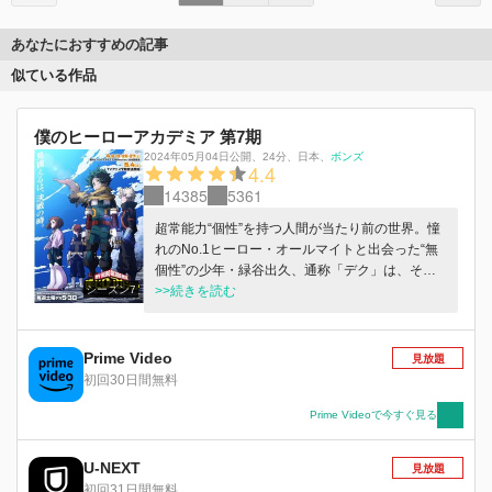
あなたにおすすめの記事
似ている作品
僕のヒーローアカデミア 第7期
2024年05月04日公開
、
24分
、
日本
、
ボンズ
4.4
14385
5361
超常能力“個性”を持つ人間が当たり前の世界。憧
れのNo.1ヒーロー・オールマイトと出会った“無
個性”の少年・緑谷出久、通称「デク」は、その
シーズン7
内に秘めるヒーローの資質を見出され、オールマ
>>続きを読む
イトから“個性”ワン・フォー・オール（OFA）を
受け継いだ。デクはヒーロー輩出の名門・雄英高
校に入学し、“個性”で社会や人々を救ける“ヒーロ
Prime Video
見放題
ー”になることを目指し、ヒーロー科1年A組のク
初回30日間無料
ラスメイトたちと共に成長していく。 デクたち
の雄英2年目の春。ヒーローたちが死柄木たち敵
Prime Videoで今すぐ見る
＜ヴィラン＞の掃討作戦を決行し、まさに“全面
戦争”と言える激闘が繰り広げられる。双方が大
U-NEXT
見放題
きなダメージを受け全面戦争は一旦の終結を見る
初回31日間無料