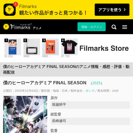
登録・ログイン
アニメ
1
2
3
4
¥1,650
¥990
¥990
¥7,700
僕のヒーローアカデミア FINAL SEASONのアニメ情報・感想・評価・動
画配信
僕のヒーローアカデミア FINAL SEASON
（
2025
）
公開日：2025年10月04日
製作国・地域：
日本
制作会社：
ボンズ
再生時間：24分
原作
堀越耕平
総監督
長崎健司
監督