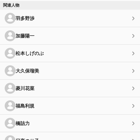
関連人物
羽多野渉
加藤陽一
松本しげのぶ
大久保瑠美
菱川花菜
福島利規
橋詰力