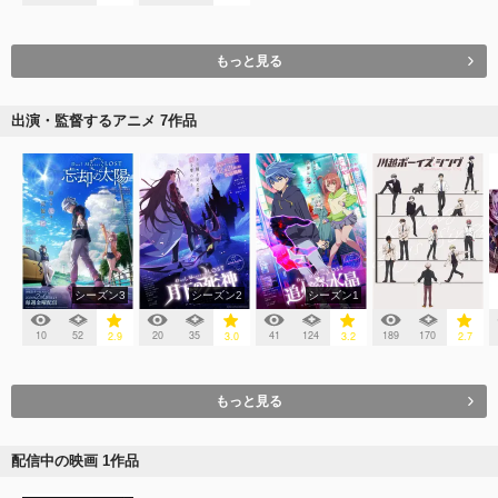
もっと見る
出演・監督するアニメ 7作品
シーズン3
シーズン2
シーズン1
10
52
20
35
41
124
189
170
2.9
3.0
3.2
2.7
もっと見る
配信中の映画 1作品