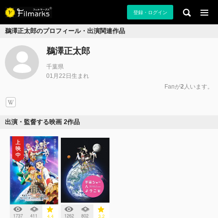
登録・ログイン
鵜澤正太郎のプロフィール・出演関連作品
鵜澤正太郎
千葉県
01月22日生まれ
Fanが
2
人います。
出演・監督する映画 2作品
1737
411
1262
802
4.4
3.2