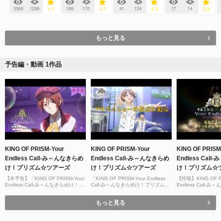
3569
1299
189
170
41
124
17
14
4.1
2.7
3.2
2.8
もっと見る
予告編・動画 1作品
KING OF PRISM-Your
KING OF PRISM-Your
KING OF PRISM
Endless Call-み～んなきらめ
Endless Call-み～んなきらめ
Endless Cal
け！プリズム☆ツアーズ
け！プリズム☆ツアーズ
け！プリズム☆
【本予告】「KING OF PRISM-Your
「KING OF PRISM-Your Endless
【特報】KING OF PR
Endless Call-み～んなきらめけ！プ
Call-み～んなきらめけ！プリズム☆
Endless Call
リズム☆ツアーズ」｜6月27日(金)
ツアーズ」ティザー予告
リズム☆ツアーズ【6.
君とつながるROAD SHOW
ながるROAD SHO
もっと見る