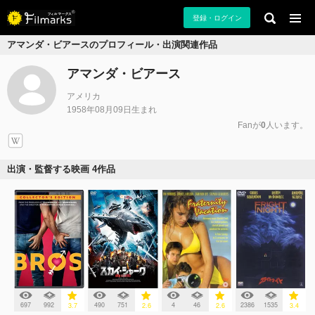
登録・ログイン
アマンダ・ビアースのプロフィール・出演関連作品
アマンダ・ビアース
アメリカ
1958年08月09日生まれ
Fanが
0
人います。
出演・監督する映画 4作品
697
992
490
751
4
46
2386
1535
3.7
2.6
2.6
3.4