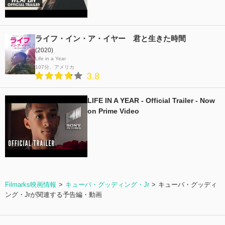
ライフ・イン・ア・イヤー 君と生きた時間
(2020)
Life in a Year
107分
アメリカ
3.8
LIFE IN A YEAR - Official Trailer - Now
on Prime Video
Filmarks映画情報
キューバ・グッディング・Jr
キューバ・グッディ
ング・Jrが関連する予告編・動画