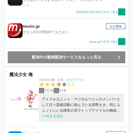
ント
TSUTAYA DISCASで今すぐ見る
music.jp
レンタル
今なら30日間無料でおためし
music.jpで今すぐ見る
配信中の動画配信サービスをもっと見る
魔法少女 俺
2018/4公開
、
日本
、
ぴえろプラス
3.5
1576
518
アイドルユニット・マジカルツインのメンバーと
して日々芸能活動に励んでいる卯野さき。同じユ
ニットにいる桜世の兄でトップアイドルの桃拾に
ひそかな想いを寄せている彼女は、彼を守りたい
>>続きを読む
一心で魔法少女に変身する。だがその姿はさきの
想像と違っていた。