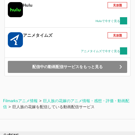
Hulu
見放題
Huluで今すぐ見る
アニメタイムズ
見放題
アニメタイムズで今すぐ見る
配信中の動画配信サービスをもっと見る
Filmarksアニメ情報
巨人族の花嫁のアニメ情報・感想・評価・動画配
信
巨人族の花嫁を配信している動画配信サービス