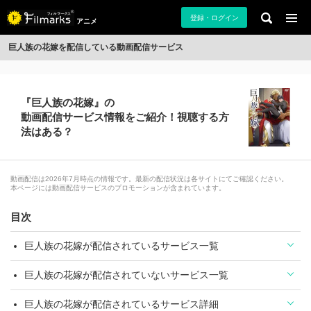
登録・ログイン
アニメ
巨人族の花嫁を配信している動画配信サービス
『巨人族の花嫁』の
動画配信サービス情報をご紹介！視聴する方
法はある？
動画配信は2026年7月時点の情報です。最新の配信状況は各サイトにてご確認ください。
本ページには動画配信サービスのプロモーションが含まれています。
目次
巨人族の花嫁が配信されているサービス一覧
巨人族の花嫁が配信されていないサービス一覧
巨人族の花嫁が配信されているサービス詳細