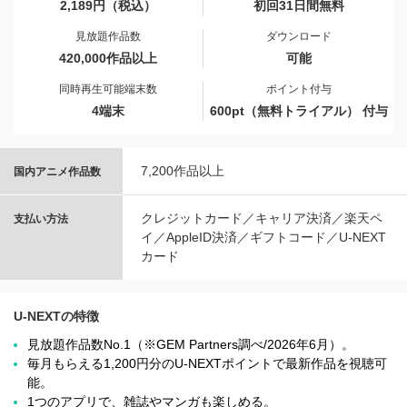
2,189円（税込）
初回31日間無料
見放題作品数
ダウンロード
420,000作品以上
可能
同時再生可能端末数
ポイント付与
4端末
600pt（無料トライアル） 付与
7,200作品以上
国内アニメ作品数
クレジットカード／キャリア決済／楽天ペ
支払い方法
イ／AppleID決済／ギフトコード／U-NEXT
カード
U-NEXTの特徴
見放題作品数No.1（※GEM Partners調べ/2026年6⽉）。
毎月もらえる1,200円分のU-NEXTポイントで最新作品を視聴可
能。
1つのアプリで、雑誌やマンガも楽しめる。