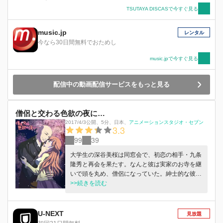
TSUTAYA DISCASで今すぐ見る
music.jp
レンタル
今なら30日間無料でおためし
music.jpで今すぐ見る
配信中の動画配信サービスをもっと見る
僧侶と交わる色欲の夜に…
2017/4/3公開
、
5分
、
日本
、
アニメーションスタジオ・セブン
3.3
99
39
大学生の深谷美桜は同窓会で、初恋の相手・九条
隆秀と再会を果たす。なんと彼は実家のお寺を継
いで頭を丸め、僧侶になっていた。紳士的な彼に
油断して泥酔した美桜は彼と一夜を共にしてしま
>>続きを読む
い、その翌日、なんと彼に婚約者のフリをさせら
れることとなり…？
U-NEXT
見放題