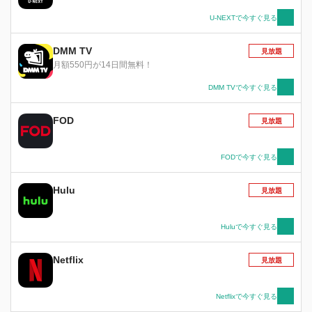
でもステータスだった！ 転生生活はバトルに恋
に勉強に、やりすぎくらいが丁度いい！？ きっ
U-NEXTで今すぐ見る
ちり頑張るのになぜかきっちり怒られる、 カイ
ンの異世界はちゃめちゃライフ始まります！
DMM TV
見放題
月額550円が14日間無料！
DMM TVで今すぐ見る
FOD
見放題
FODで今すぐ見る
Hulu
見放題
Huluで今すぐ見る
Netflix
見放題
Netflixで今すぐ見る