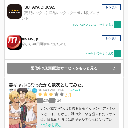
TSUTAYA DISCAS
レンタル
【宅配レンタル】単品レンタルクーポン1枚プレゼ
ント
TSUTAYA DISCASで今すぐ見る
music.jp
レンタル
今なら30日間無料でおためし
music.jpで今すぐ見る
配信中の動画配信サービスをもっと見る
黒ギャルになったから親友としてみた。
2021/4/4公開
、
日本
、
いらゐあす
3.1
209
124
ナンパ成功率No.1を誇る黄金イケメンペア・シオ
ンとルイ。しかし、謎の女に薬を盛られたシオン
は、目覚めた時には黒ギャル美少女になってい
た!?さらにシオンの様子を見にきたルイが、シオ
>>続きを読む