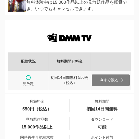
無料体験中は15,000作品以上の見放題作品を鑑賞で
き、いつでもキャンセルできます。
配信状況
無料期間と料金
初回14日間無料 550円
今すぐ観る
（税込）
見放題
月額料金
無料期間
550円（税込）
初回14日間無料
見放題作品数
ダウンロード
15,000作品以上
可能
同時再生可能端末数
ポイント付与