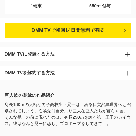
1端末
550pt 付与
DMM TVで初回14日間無料で観る
DMM TVに登録する方法
DMM TVを解約する方法
巨人族の花嫁の作品紹介
身長180㎝の大柄な男子高校生・晃一は、ある日突然異世界へと召
喚されてしまう。召喚先は自分より巨大な巨人たちが暮らす国。
そんな晃一の前に現れたのは、身長250㎝を誇る第一王子のカイウ
ス。彼はなんと晃一に恋し、プロポーズをしてきて…。