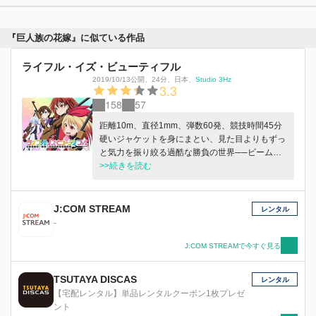
『巨人族の花嫁』に似ている作品
ライフル・イズ・ビューティフル
2019/10/13公開
、
24分
、
日本
、
Studio 3Hz
3.3
158
57
距離10m、直径1mm、弾数60発、競技時間45分
硬いジャケットを身にまとい、見た目よりもずっ
と気力を振り絞る過酷な勝負の世界──ビームラ
イフル競技。……のはずが、誰もわかってくれな
>>続きを読む
いのが知名度の低いスポーツのつらいところ。で
も私、世界を目指してます！千鳥高校に偶然集っ
た、小倉ひかり、渋沢泉水、姪浜エリカ、五十嵐
J:COM STREAM
レンタル
雪緒の女子高生4人がおくる、ゆるーいけどひた
-
むきな射撃部ライフ!!
J:COM STREAMで今すぐ見る
TSUTAYA DISCAS
レンタル
【宅配レンタル】単品レンタルクーポン1枚プレゼ
ント