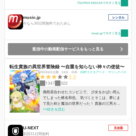
TSUTAYA DISCASで今すぐ見る
music.jp
レンタル
今なら30日間無料でおためし
music.jpで今すぐ見る
配信中の動画配信サービスをもっと見る
転生貴族の異世界冒険録 〜自重を知らない神々の使徒〜
2023/4/2公開
、
24分
、
日本
、
EMTスクエアード・マジックバス
3.2
1347
322
偶然居合わせたコンビニで、 少女をかばい死ん
でしまった椎名和也。 気づくとそこは、夢にま
で見た剣と魔法の世界だった！ 貴族の三男カイ
ン・フォン・シルフォードとして、 転生した彼
>>続きを読む
は、早速様々なものに興味を持つ。 そして迎え
る五歳の誕生日、 慣習に倣い教会で洗礼を受け
てみると… 神々から与えられていたのは数々の
U-NEXT
見放題
加護、 更には規格外としか言いようのないとん
初回31日間無料