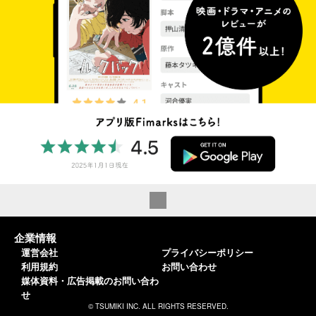
企業情報
運営会社
プライバシーポリシー
利用規約
お問い合わせ
媒体資料・広告掲載のお問い合わ
せ
© TSUMIKI INC. ALL RIGHTS RESERVED.