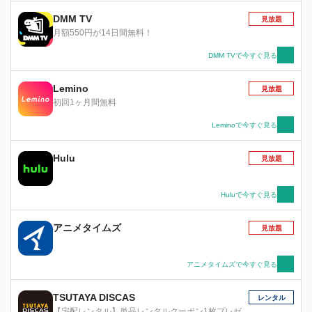
DMM TV
見放題
月額550円が14日間無料！
DMM TVで今すぐ見る
Lemino
見放題
初回1ヶ月間無料
Leminoで今すぐ見る
Hulu
見放題
Huluで今すぐ見る
アニメタイムズ
見放題
アニメタイムズで今すぐ見る
TSUTAYA DISCAS
レンタル
【宅配レンタル】単品レンタルクーポン1枚プレゼ