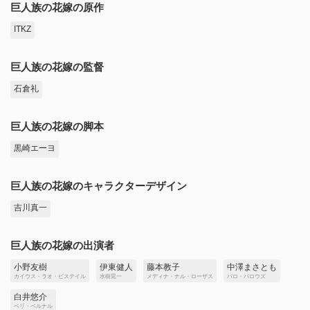
巨人族の花嫁の原作
ITKZ
巨人族の花嫁の監督
石倉礼
巨人族の花嫁の脚本
黒崎エーヨ
巨人族の花嫁のキャラクターデザイン
吉川真一
巨人族の花嫁の出演者
小野友樹
伊東健人
藤本教子
中澤まさとも
カイウス・ラオ・ビステイル
水樹晃一
メディナ・ナル・ローザス
バロ・バロウズ
白井悠介
ベリ・ベルナル