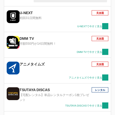
ンだとは気づかず口説き始め…。アホかわいい
TSラブコメの幕が上がる！
U-NEXT
見放題
初回31日間無料
U-NEXTで今すぐ見る
DMM TV
見放題
月額550円が14日間無料！
DMM TVで今すぐ見る
アニメタイムズ
見放題
アニメタイムズで今すぐ見る
TSUTAYA DISCAS
レンタル
【宅配レンタル】単品レンタルクーポン1枚プレゼ
ント
TSUTAYA DISCASで今すぐ見る