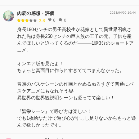
肉鹿の感想・評価
2023/04/09 19:44
6
0
2.8
身長180センチの男子高校生が花嫁として異世界召喚さ
れた先は身長250センチの巨人族の王子の元。子供を産
んでほしいと迫ってくるのだ———1話3分のショートア
ニメ。
オンエア版を見たよ！
ちょっと真面目に作られすぎててつまんなかった。
冒頭のバスケシーンの作画とかぬるぬるすぎて普通にバ
スケアニメにもなれそう😂
異世界の世界観説明シーンも凝ってて楽しい！
『繁栄シーン』て呼び方は楽しい！
でも1枚絵なだけで遊び心がすこし足りないからもっと遊
んで欲しかったです。