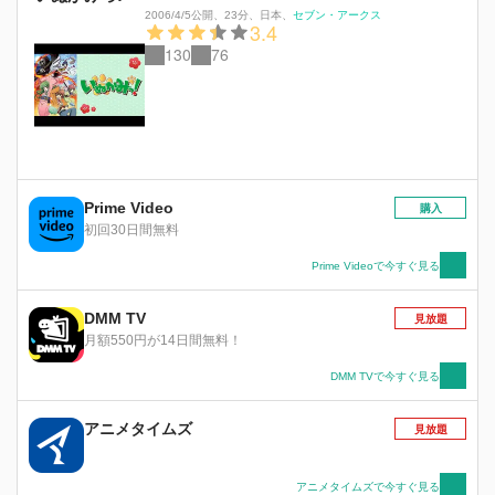
2006/4/5公開
、
23分
、
日本
、
セブン・アークス
3.4
130
76
Prime Video
購入
初回30日間無料
Prime Videoで今すぐ見る
DMM TV
見放題
月額550円が14日間無料！
DMM TVで今すぐ見る
アニメタイムズ
見放題
アニメタイムズで今すぐ見る