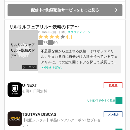
配信中の動画配信サービスをもっと見る
リルリルフェアリル〜妖精のドア〜
2016/2/6公開
、
日本
、
スタジオディーン
4.1
76
50
リルリルフェア
リル〜妖精のド
不思議な種から生まれる妖精、それがフェアリ
ア〜
ル。生まれる時に自分だけの鍵を持っているフェ
アリルは、その鍵で開くドアを探して成長してい
シーズン1
く。たくさんのフェアリルと、思わずのぞきたく
>>続きを読む
なる小さなドアでいっぱいの、不思議な魔法の世
界の物語。
U-NEXT
見放題
初回31日間無料
U-NEXTで今すぐ見る
TSUTAYA DISCAS
レンタル
【宅配レンタル】単品レンタルクーポン1枚プレゼ
ント