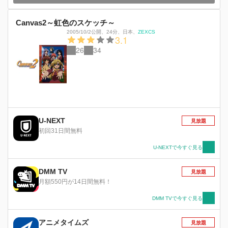
Canvas2～虹色のスケッチ～
2005/10/2公開
、
24分
、
日本
、
ZEXCS
3.1
26
34
U-NEXT
見放題
初回31日間無料
U-NEXTで今すぐ見る
DMM TV
見放題
月額550円が14日間無料！
DMM TVで今すぐ見る
アニメタイムズ
見放題