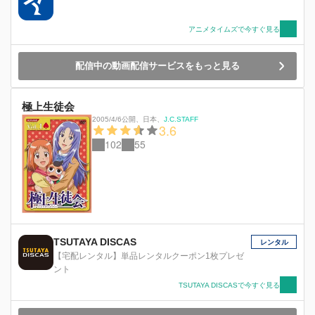
アニメタイムズで今すぐ見る
配信中の動画配信サービスをもっと見る
極上生徒会
2005/4/6公開
、
日本
、
J.C.STAFF
3.6
102
55
TSUTAYA DISCAS
レンタル
【宅配レンタル】単品レンタルクーポン1枚プレゼ
ント
TSUTAYA DISCASで今すぐ見る