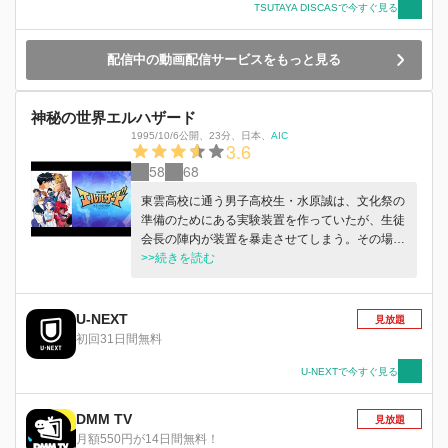
TSUTAYA DISCASで今すぐ見る
配信中の動画配信サービスをもっと見る
神秘の世界エルハザード
1995/10/6公開
、
23分
、
日本
、
AIC
3.6
58
68
東雲高校に通う男子高校生・水原誠は、文化祭の
準備のためにある実験装置を作っていたが、生徒
会長の陣内が装置を暴走させてしまう。その場に
いた誠と陣内、菜々美、藤沢先生は、神秘の世界
>>続きを読む
エルハザードへ、バラバラの場所に飛ばされるこ
とになり...。
U-NEXT
見放題
初回31日間無料
U-NEXTで今すぐ見る
DMM TV
見放題
月額550円が14日間無料！