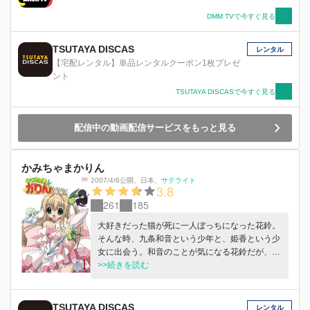
DMM TVで今すぐ見る
TSUTAYA DISCAS
レンタル
【宅配レンタル】単品レンタルクーポン1枚プレゼ
ント
TSUTAYA DISCASで今すぐ見る
配信中の動画配信サービスをもっと見る
かみちゃまかりん
2007/4/6公開
、
日本
、
サテライト
3.8
261
185
大好きだった猫が死に一人ぼっちになった花鈴。
そんな時、九条和音という少年と、姫香という少
女に出会う。和音のことが気になる花鈴だが、そ
の出会いは花鈴の運命を大きく動かしていく。神
>>続きを読む
の力を司る指輪の秘密をめぐり、ファンタジーの
世界が扉を開ける！
TSUTAYA DISCAS
レンタル