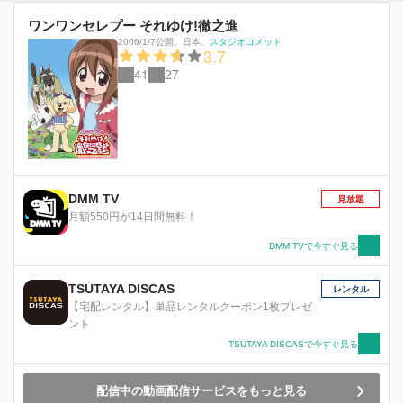
ワンワンセレプー それゆけ!徹之進
2006/1/7公開
、
日本
、
スタジオコメット
3.7
41
27
DMM TV
見放題
月額550円が14日間無料！
DMM TVで今すぐ見る
TSUTAYA DISCAS
レンタル
【宅配レンタル】単品レンタルクーポン1枚プレゼ
ント
TSUTAYA DISCASで今すぐ見る
配信中の動画配信サービスをもっと見る