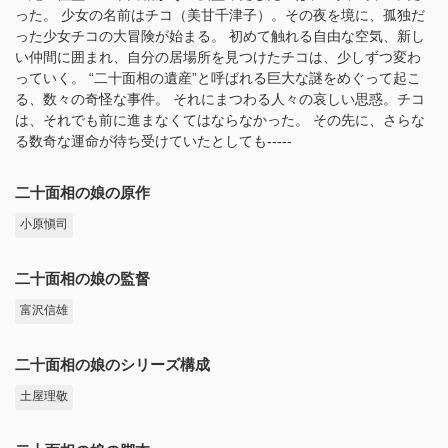
った。 少女の名前はチコ（美甘千津子）。その夜を境に、孤独だ
った少女チコの大冒険が始まる。 初めて触れる自由な空気、新し
い仲間に囲まれ、自分の居場所を見つけたチコは、少しずつ変わ
っていく。 “二十面相の遺産”と呼ばれる巨大な謎をめぐって起こ
る、数々の奇怪な事件。 それにまつわる人々の哀しい思惑。チコ
は、それでも前に進まなくてはならなかった。 その先に、さらな
る数奇な運命が待ち受けていたとしても-----
二十面相の娘の原作
小原愼司
二十面相の娘の監督
富沢信雄
二十面相の娘のシリーズ構成
土屋理敬