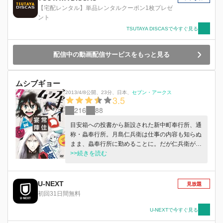
【宅配レンタル】単品レンタルクーポン1枚プレゼ
ント
TSUTAYA DISCASで今すぐ見る
配信中の動画配信サービスをもっと見る
ムシブギョー
2013/4/8公開
、
23分
、
日本
、
セブン・アークス
3.5
216
88
目安箱への投書から新設された新中町奉行所、通
称・蟲奉行所。月島仁兵衛は仕事の内容も知らぬ
まま、蟲奉行所に勤めることに。だが仁兵衛が江
戸で目撃したのは、巨大な蟲だった！選ばれた猛
>>続きを読む
者たちが江戸と人々を蟲から守るため、命がけで
戦う、その先は…。
U-NEXT
見放題
初回31日間無料
U-NEXTで今すぐ見る