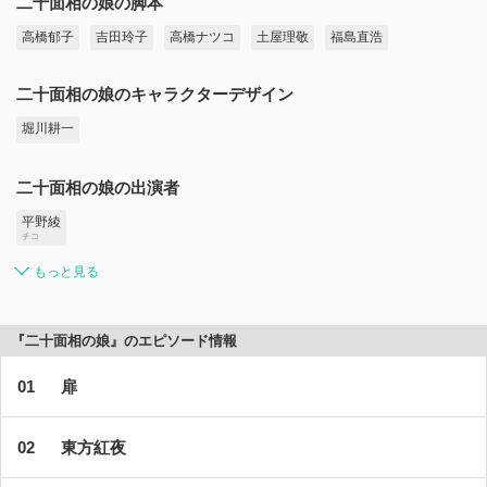
二十面相の娘の脚本
高橋郁子
吉田玲子
高橋ナツコ
土屋理敬
福島直浩
二十面相の娘のキャラクターデザイン
堀川耕一
二十面相の娘の出演者
平野綾
チコ
もっと見る
『二十面相の娘』のエピソード情報
扉
東方紅夜