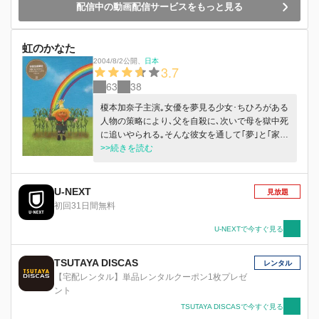
配信中の動画配信サービスをもっと見る
虹のかなた
2004/8/2公開
、
日本
3.7
63
38
榎本加奈子主演｡女優を夢見る少女･ちひろがある
人物の策略により､父を自殺に､次いで母を獄中死
に追いやられる｡そんな彼女を通して｢夢｣と｢家
族｣を描く｡
>>続きを読む
U-NEXT
見放題
初回31日間無料
U-NEXTで今すぐ見る
TSUTAYA DISCAS
レンタル
【宅配レンタル】単品レンタルクーポン1枚プレゼ
ント
TSUTAYA DISCASで今すぐ見る