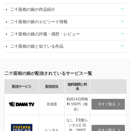
二十面相の娘の作品紹介
二十面相の娘のエピソード情報
二十面相の娘の評価・感想・レビュー
二十面相の娘と似ている作品
二十面相の娘が配信されているサービス一覧
無料期間と料
配信サービス
配信状況
金
初回14日間無
見放題
料 550円（税
今すぐ観る
込）
なし 【宅配レ
ンタル】旧
レンタル
作：399円
今すぐ観る