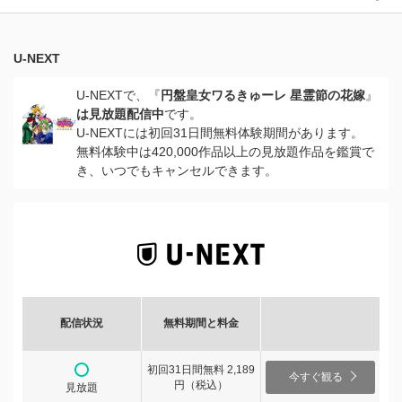
U-NEXT
U-NEXTで、『
円盤皇女ワるきゅーレ 星霊節の花嫁
』
は見放題配信中
です。
U-NEXTには初回31日間無料体験期間があります。
無料体験中は420,000作品以上の見放題作品を鑑賞で
き、いつでもキャンセルできます。
配信状況
無料期間と料金
初回31日間無料 2,189
今すぐ観る
円（税込）
見放題