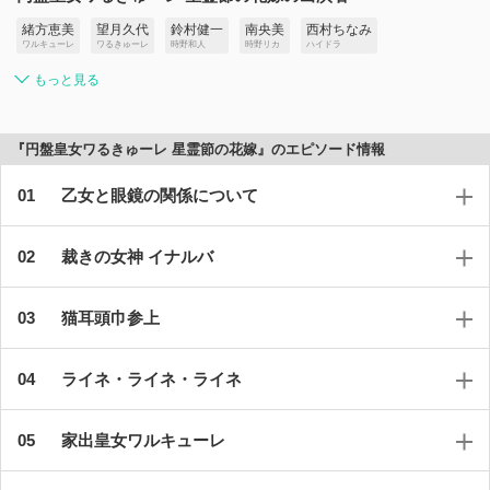
緒方恵美
望月久代
鈴村健一
南央美
西村ちなみ
ワルキューレ
ワるきゅーレ
時野和人
時野リカ
ハイドラ
もっと見る
『円盤皇女ワるきゅーレ 星霊節の花嫁』のエピソード情報
乙女と眼鏡の関係について
裁きの女神 イナルバ
猫耳頭巾参上
ライネ・ライネ・ライネ
家出皇女ワルキューレ