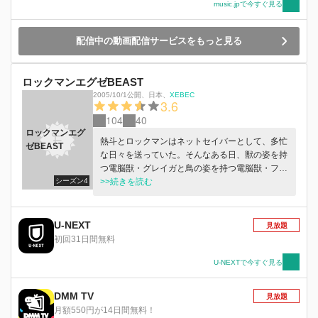
music.jpで今すぐ見る
配信中の動画配信サービスをもっと見る
ロックマンエグゼBEAST
2005/10/1公開
、
日本
、
XEBEC
3.6
104
40
ロックマンエグ
熱斗とロックマンはネットセイバーとして、多忙
ゼBEAST
な日々を送っていた。そんなある日、獣の姿を持
つ電脳獣・グレイガと鳥の姿を持つ電脳獣・ファ
シーズン4
ルザーが現れ、現実世界、電脳世界の区別なく暴
>>続きを読む
れまわるという事件が起きる。 そしてその日を
境に、不気味な事件が連続して発生するようにな
った。獣化した姿を持つ電脳生命体・ゾアノロイ
U-NEXT
見放題
ドが熱斗たちの世界を脅かし始めたのだ。祐一朗
初回31日間無料
は、彼らがビヨンダードと呼ばれる異世界からや
って来た存在だと推測した。 謎のナビ・トリ
U-NEXTで今すぐ見る
ル。不思議な少女アイリス…彼らとの出会いをき
っかけに、熱斗とロックマンの冒険は異世界・ビ
DMM TV
見放題
ヨンダードへと広がっていく。 熱斗とロックマ
月額550円が14日間無料！
ンは、ビヨンダードからの侵略を防ぐことができ