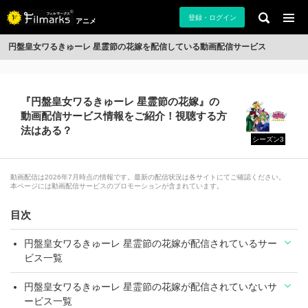
登録・ログイン
アニメ
円盤皇女ワるきゅーレ 星霊節の花嫁を配信している動画配信サービス
『円盤皇女ワるきゅーレ 星霊節の花嫁』の
動画配信サービス情報をご紹介！視聴する方
法はある？
シーズン3
動画配信は2026年7月時点の情報です。最新の配信状況は各サイトにてご確認ください。
本ページには動画配信サービスのプロモーションが含まれています。
目次
円盤皇女ワるきゅーレ 星霊節の花嫁が配信されているサー
ビス一覧
円盤皇女ワるきゅーレ 星霊節の花嫁が配信されていないサ
ービス一覧