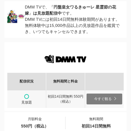
DMM TVで、『
円盤皇女ワるきゅーレ 星霊節の花
嫁
』
は見放題配信中
です。
DMM TVには初回14日間無料体験期間があります。
無料体験中は15,000作品以上の見放題作品を鑑賞で
き、いつでもキャンセルできます。
配信状況
無料期間と料金
初回14日間無料 550円
今すぐ観る
（税込）
見放題
月額料金
無料期間
550円（税込）
初回14日間無料