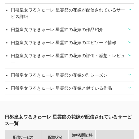
円盤皇女ワるきゅーレ 星霊節の花嫁が配信されているサー
ビス詳細
円盤皇女ワるきゅーレ 星霊節の花嫁の作品紹介
円盤皇女ワるきゅーレ 星霊節の花嫁のエピソード情報
円盤皇女ワるきゅーレ 星霊節の花嫁の評価・感想・レビュ
ー
円盤皇女ワるきゅーレ 星霊節の花嫁の別シーズン
円盤皇女ワるきゅーレ 星霊節の花嫁と似ている作品
円盤皇女ワるきゅーレ 星霊節の花嫁が配信されているサービ
ス一覧
無料期間と料
配信サービス
配信状況