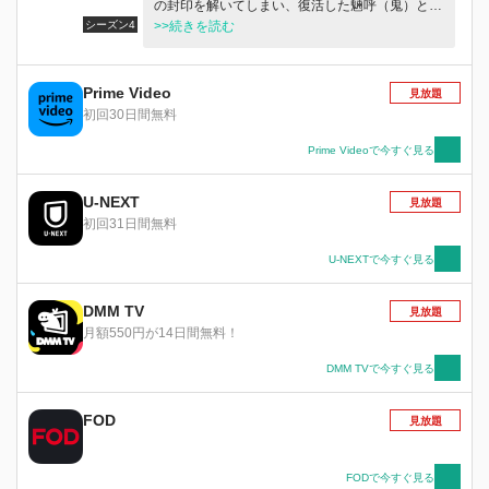
の封印を解いてしまい、復活した魎呼（鬼）と戦
シーズン4
う羽目に！ さらに魎呼復活を機に宿敵阿重霞も
>>続きを読む
地球に到来し・・・。 それは天地が銀河を支配
する樹雷一族との関わりを知る始まりだった！！
そして物語は最新の2020年2月発売開始の第伍期
Prime Video
見放題
シリーズへ繋がっていく・・・
初回30日間無料
Prime Videoで今すぐ見る
U-NEXT
見放題
初回31日間無料
U-NEXTで今すぐ見る
DMM TV
見放題
月額550円が14日間無料！
DMM TVで今すぐ見る
FOD
見放題
FODで今すぐ見る