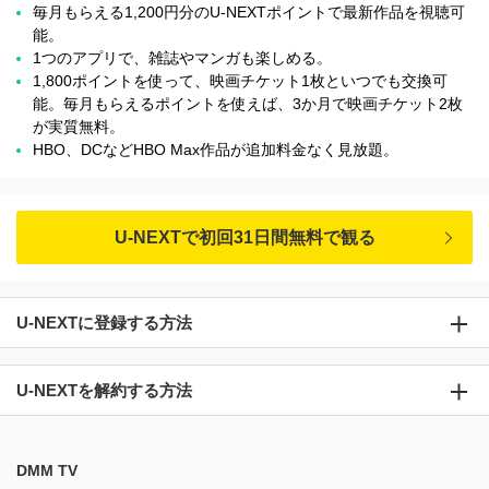
毎月もらえる1,200円分のU-NEXTポイントで最新作品を視聴可
能。
1つのアプリで、雑誌やマンガも楽しめる。
1,800ポイントを使って、映画チケット1枚といつでも交換可
能。毎月もらえるポイントを使えば、3か月で映画チケット2枚
が実質無料。
HBO、DCなどHBO Max作品が追加料金なく見放題。
U-NEXTで初回31日間無料で観る
U-NEXTに登録する方法
U-NEXTを解約する方法
DMM TV