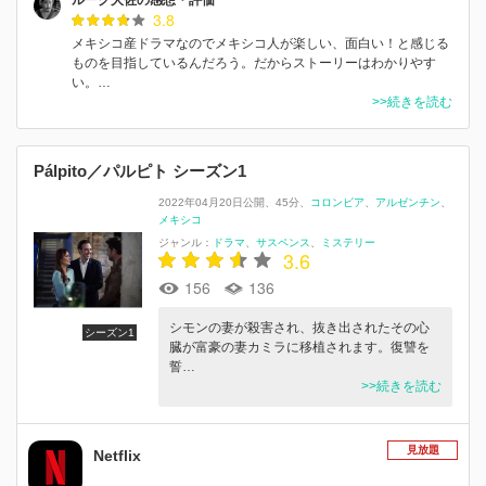
3.8
メキシコ産ドラマなのでメキシコ人が楽しい、面白い！と感じる
ものを目指しているんだろう。だからストーリーはわかりやす
い。…
>>続きを読む
Pálpito／パルピト シーズン1
2022年04月20日公開
45分
コロンビア
アルゼンチン
メキシコ
ジャンル：
ドラマ
サスペンス
ミステリー
3.6
156
136
シモンの妻が殺害され、抜き出されたその心
シーズン1
臓が富豪の妻カミラに移植されます。復讐を
誓…
>>続きを読む
見放題
Netflix