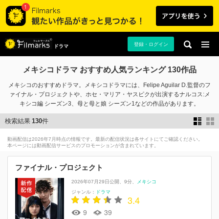
登録・ログイン
ドラマ
メキシコドラマ おすすめ人気ランキング 130作品
メキシコのおすすめドラマ。メキシコドラマには、Felipe Aguilar D.監督のフ
ァイナル・プロジェクトや、ホセ・マリア・ヤスピクが出演するナルコス:メ
キシコ編 シーズン3、母と母と娘 シーズン1などの作品があります。
検索結果
130
件
動画配信は2026年7月時点の情報です。最新の配信状況は各サイトにてご確認ください。
本ページには動画配信サービスのプロモーションが含まれています。
ファイナル・プロジェクト
2026年07月29日公開
9分
メキシコ
ジャンル：
ドラマ
3.4
9
39