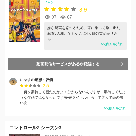
メキシコ
3.9
97
671
嫌な現実を忘れるため、車に乗って旅に出た
親友3人組。でもそこに4人目の女が乗り込
ん…
>>続きを読む
動画配信サービスがあるか確認する
にゃすの感想・評価
2.5
何を期待して観たのかよく分からないんですが、期待してたよ
うな作品ではなかったです😂😂タイトルからして美人で頭の悪
い女…
>>続きを読む
コントロールZ シーズン3