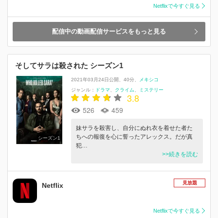
Netflixで今すぐ見る
配信中の動画配信サービスをもっと見る
そしてサラは殺された シーズン1
2021年03月24日公開
40分
メキシコ
ジャンル：
ドラマ
クライム
ミステリー
3.8
526
459
妹サラを殺害し、自分にぬれ衣を着せた者た
ちへの報復を心に誓ったアレックス。だが真
シーズン1
犯…
>>続きを読む
見放題
Netflix
Netflixで今すぐ見る