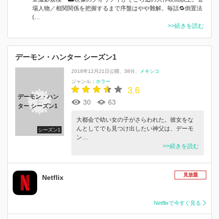
場人物／相関関係を把握するまで序盤はやや難解。毎話🔁倒置法
(…
>>続きを読む
デーモン・ハンター シーズン1
2018年12月21日公開
38分
メキシコ
ジャンル：
ホラー
3.6
デーモン・ハン
30
63
ター シーズン1
大都会で幼い女の子がさらわれた。彼女をな
んとしてでも見つけ出したい神父は、デーモ
シーズン1
ン…
>>続きを読む
見放題
Netflix
Netflixで今すぐ見る