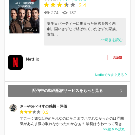
3.4
274
137
誕生日パーティーに集まった家族を襲う悲
劇。固いきずなで結ばれていたはずの家族、
シーズン1
友情…
>>続きを読む
見放題
Netflix
Netflixで今すぐ見る
配信中の動画配信サービスをもっと見る
さーやorべりすの感想・評価
3.2
すごーく嫌な話ww それなのにそこまでハマれなかったのは雰囲
気があんま汲み取れなかったのかなぁ？ 最初はうわーって引き…
>>続きを読む