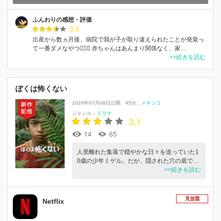
ふんわりの感想・評価
3.5
出産から数ヵ月後、病院で我が子が取り違えられたことが発覚っ
て一番ダメなやつ🙅🏻‍♀️ 赤ちゃんはあんまり関係なく、家…
>>続きを読む
ぼくは怖くない
2026年07月08日公開
45分
メキシコ
ジャンル：
ドラマ
3.1
14
65
人里離れた集落で穏やかな日々を送っていた1
0歳の少年ミゲル。だが、隠された穴の底で…
>>続きを読む
見放題
Netflix