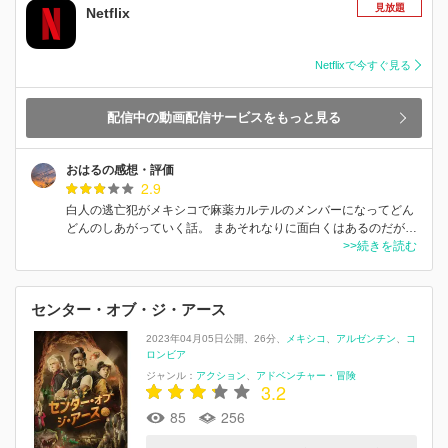
見放題
Netflix
Netflixで今すぐ見る
配信中の動画配信サービスをもっと見る
おはるの感想・評価
2.9
白人の逃亡犯がメキシコで麻薬カルテルのメンバーになってどん
どんのしあがっていく話。 まあそれなりに面白くはあるのだが…
>>続きを読む
センター・オブ・ジ・アース
2023年04月05日公開
26分
メキシコ
アルゼンチン
コ
ロンビア
ジャンル：
アクション
アドベンチャー・冒険
3.2
85
256