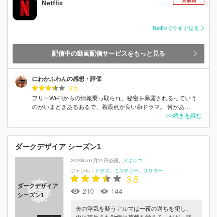
見放題
Netflix
Netflixで今すぐ見る
配信中の動画配信サービスをもっと見る
にわかふわんの感想・評価
3.5
フリーWi-Fiからの情報乗っ取られ、秘密を暴露されるっていう
のがいまどきあるあるで、着眼点が良い👍ドラマ。 何かあ…
>>続きを読む
ダークデザイア シーズン1
2020年07月15日公開
メキシコ
ジャンル：
ドラマ
ミステリー
スリラー
3.5
ダークデザイア
210
144
シーズン1
夫の浮気を疑うアルマは一夜の過ちを犯し、