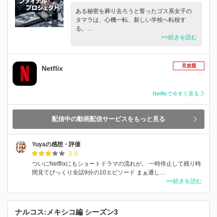
ある秘密を葬り去ろうと誓ったゴス系女子の
タマラは、心機一転、新しい学校へ転校す
る。…
>>続きを読む
見放題
Netflix
Netflixで今すぐ見る
配信中の動画配信サービスをもっと見る
Yuyaの感想・評価
3.0
ついにNetflixにもショートドラマの流れが。 一時停止して残り時
間見てびっくり全話9分の10エピソード まぁ通し…
>>続きを読む
ナルコス:メキシコ編 シーズン3