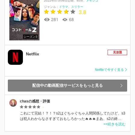
2022年07月06日公開
40分
メキシコ
ジャンル：
ドラマ
スリラー
3.8
281
68
シーズン3
見放題
Netflix
Netflixで今すぐ見る
配信中の動画配信サービスをもっと見る
chasの感想・評価
-
これにて完結！？！？s2はぐちゃぐちゃ人間関係してたけど、s3
は犯人わからなさすぎておもしろかった🔥🔥🔥まあ、s2の終…
>>続きを読む