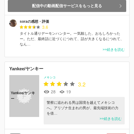
配信中の動画配信サービスをもっと見る
soraの感想・評価
3.6
タイトル通りデーモンハンター。一気観した、おもしろかった
ー。ただ、最終話に近づくにつれて、話が大きくなるにつれて、
なん…
>>続きを読む
Yankee/ヤンキー
メキシコ
3.2
28
19
Yankee/ヤンキ
ー
警察に追われる男は国境を越えてメキシコ
へ。アリゾナ生まれの男が、最先端技術の力
を借…
>>続きを読む