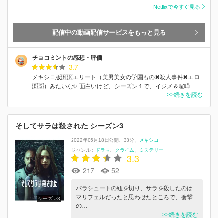
Netflixで今すぐ見る
配信中の動画配信サービスをもっと見る
チョコミントの感想・評価
3.7
メキシコ版🇲🇽エリート（美男美女の学園もの✖殺人事件✖エロ
🇪🇸）みたいな✨ 面白いけど、シーズン１で、イジメ＆喧嘩…
>>続きを読む
そしてサラは殺された シーズン3
2022年05月18日公開
38分
メキシコ
ジャンル：
ドラマ
クライム
ミステリー
3.3
217
52
パラシュートの紐を切り、サラを殺したのは
マリフェルだったと思わせたところで、衝撃
シーズン3
の…
>>続きを読む