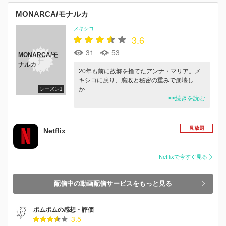
MONARCA/モナルカ
メキシコ
3.6
31
53
MONARCA/モ
ナルカ
20年も前に故郷を捨てたアンナ・マリア。メ
キシコに戻り、腐敗と秘密の重みで崩壊し
か…
シーズン1
>>続きを読む
見放題
Netflix
Netflixで今すぐ見る
配信中の動画配信サービスをもっと見る
ポムポムの感想・評価
3.5