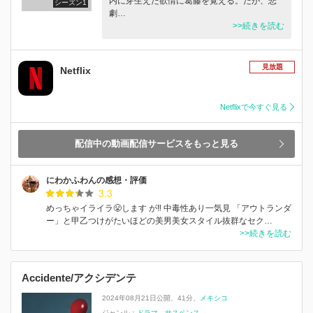
内に芽生えた欲情に葛藤を覚える。だが、悲
シーズン1
劇…
>>続きを読む
見放題
Netflix
Netflixで今すぐ見る
配信中の動画配信サービスをもっと見る
にわかふわんの感想・評価
3.3
めっちゃイライラ😤します が‼︎ 中毒性あり一気見 「アウトランダ
ー」と甲乙つけがたいほどの美男美女スタイル抜群なセク…
>>続きを読む
Accidente/アクシデンテ
2024年08月21日公開
41分
メキシコ
ジャンル：
ドラマ
サスペンス