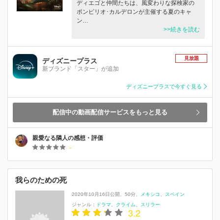
ディエゴと仲間たちは、風変わりな探検家の
ポンピリオ･カルデロンが主催する夏のキャ
ン…
>>続きを読む
見放題
ディズニープラス
新ブランド「スター」が追加
ディズニープラスで今すぐ見る
配信中の動画配信サービスをもっと見る
親愛なる隣人の感想・評価
-
我らのための死
2020年10月16日公開
50分
メキシコ
スペイン
ジャンル：
ドラマ
クライム
スリラー
3.2