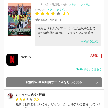
2021年11月05日公開
54分
メキシコ
アメリカ
ジャンル：
ドラマ
クライム
4.0
559
214
麻薬ビジネスのグローバル化が活況を呈して
きた90年代を舞台に、フェリクスの逮捕後
シーズン3
に…
>>続きを読む
見放題
Netflix
Netflixで今すぐ見る
配信中の動画配信サービスをもっと見る
けもっちの感想・評価
3.5
最初は相関図欲しいくらいだったけど、カルテルの名称、メンバ