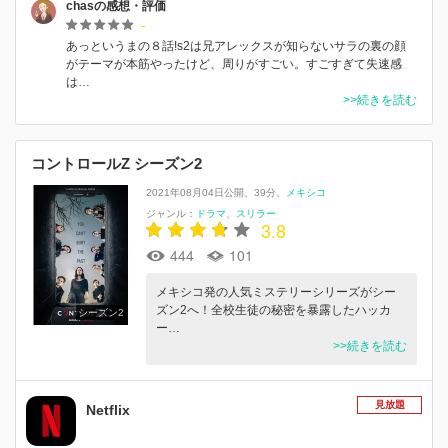
chasの感想・評価
-
あっというまの８話!s2は兄アレックスが知らないサラの裏の顔
がテーマが本筋やったけど、周りがすごい。すごすぎて失速感
は…
>>続きを読む
コントロールZ シーズン2
2021年08月04日公開
39分
メキシコ
ジャンル：
ドラマ
スリラー
3.8
444
101
メキシコ発の人気ミステリーシリーズがシー
ズン2へ！全校生徒の秘密を暴露したハッカ
シーズン2
ー…
>>続きを読む
見放題
Netflix