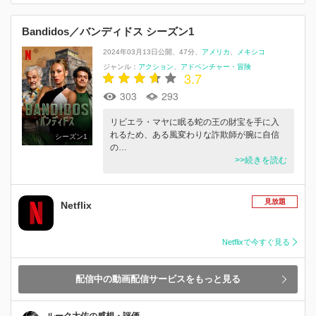
Bandidos／バンディドス シーズン1
2024年03月13日公開
47分
アメリカ
メキシコ
ジャンル：
アクション
アドベンチャー・冒険
3.7
303
293
リビエラ・マヤに眠る蛇の王の財宝を手に入
れるため、ある風変わりな詐欺師が腕に自信
シーズン1
の…
>>続きを読む
見放題
Netflix
Netflixで今すぐ見る
配信中の動画配信サービスをもっと見る
ルーク大佐の感想・評価