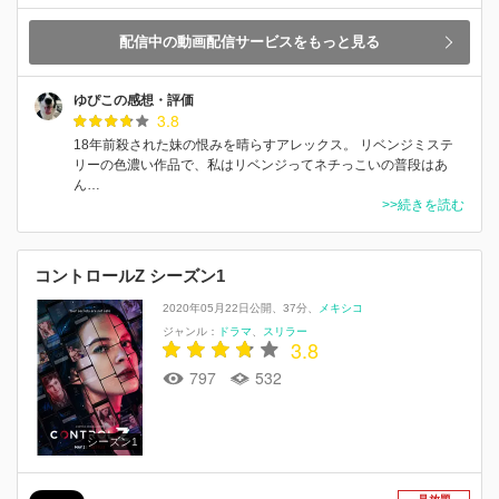
配信中の動画配信サービスをもっと見る
ゆぴこの感想・評価
3.8
18年前殺された妹の恨みを晴らすアレックス。 リベンジミステ
リーの色濃い作品で、私はリベンジってネチっこいの普段はあ
ん…
>>続きを読む
コントロールZ シーズン1
2020年05月22日公開
37分
メキシコ
ジャンル：
ドラマ
スリラー
3.8
797
532
シーズン1