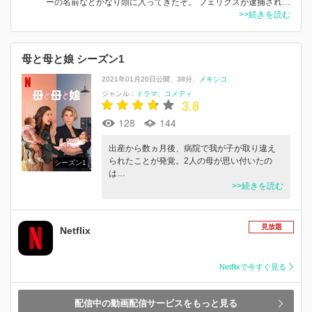
ーの名前などかなり頭に入ってきたぞ。 フェリクスが逮捕され…
>>続きを読む
母と母と娘 シーズン1
2021年01月20日公開
38分
メキシコ
ジャンル：
ドラマ
コメディ
3.8
128
144
出産から数ヵ月後、病院で我が子が取り違え
られたことが発覚。2人の母が思い付いたの
シーズン1
は…
>>続きを読む
見放題
Netflix
Netflixで今すぐ見る
配信中の動画配信サービスをもっと見る