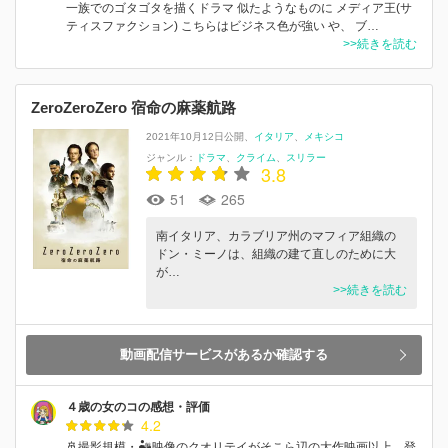
一族でのゴタゴタを描くドラマ 似たようなものに メディア王(サ
ティスファクション) こちらはビジネス色が強い や、 ブ…
>>続きを読む
ZeroZeroZero 宿命の麻薬航路
2021年10月12日公開
イタリア
メキシコ
ジャンル：
ドラマ
クライム
スリラー
3.8
51
265
南イタリア、カラブリア州のマフィア組織の
ドン・ミーノは、組織の建て直しのために大
が…
>>続きを読む
動画配信サービスがあるか確認する
４歳の女のコの感想・評価
4.2
🚢撮影規模・🏜映像のクオリテイがそこら辺の大作映画以上。登