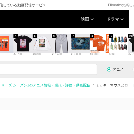
配信している動画配信サービス
Filmarksの楽
映画
ドラマ
4
5
6
7
8
9
10
0
¥7,700
¥8,800
¥15,400
¥19,800
¥9,900
¥880
¥7,7
アニメ
サーズ シーズン1のアニメ情報・感想・評価・動画配信
ミッキーマウスとロード