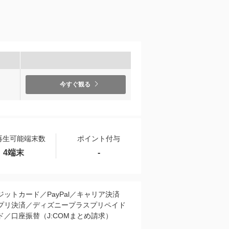
今すぐ観る
再生可能端末数
ポイント付与
4端末
-
ジットカード／PayPal／キャリア決済
プリ決済／ディズニープラスプリペイド
ド／口座振替（J:COMまとめ請求）