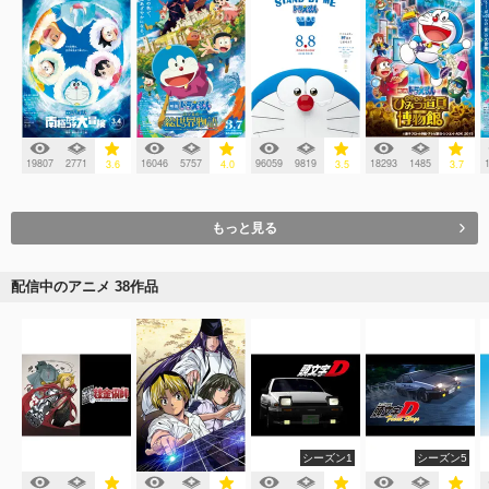
19807
2771
16046
5757
96059
9819
18293
1485
3.6
4.0
3.5
3.7
もっと見る
配信中のアニメ 38作品
シーズン1
シーズン5