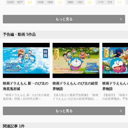
10222
4277
4438
1663
2882
1351
1174
272
4.2
4.3
4.3
4.2
もっと見る
予告編・動画 5作品
映画ドラえもん 新・のび太の
映画ドラえもん のび太の絵世
映画ドラえもん
海底鬼岩城
界物語
界物語
『映画ドラえもん 新・のび太の海底
【挿入歌入り最新予告映像】『映画
【最新作】『映画ド
鬼岩城』特報＜2026年公開＞
ドラえもん のび太の絵世界物語』
の絵世界物語』予告【
【2025年3月7日(金)公開】
日(金)公開】
もっと見る
関連記事 1件