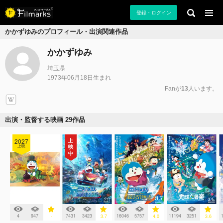
登録・ログイン
かかずゆみのプロフィール・出演関連作品
かかずゆみ
埼玉県
1973年06月18日生まれ
Fanが
13
人います。
出演・監督する映画 29作品
2027
上映
4
947
7431
3423
16046
5757
11194
3251
-
3.7
4.0
3.6