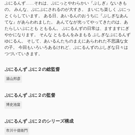
ぷにるんず……それは、ぷにっとやわらかい『ぷしぎ』ないきも
の。 みんな、ぷにぷにされるのが大すき。 まいにち楽しく ぷにっ
とくらしています。 ある日、あいるんのおうちに『ぷしぎなあん
てな』があらわれました。 あんてなが光ってやってきたのは、あ
たらしいぷにとも ともるん。 ぷにるんずの日常は、ますますにぎ
やかになります。 そんな ともるんをみまもる ぷしぎなぷにるんず
ゆにるん。 そして、あいるんたちのまえにあらわれた不思議な女
の子。 今回もいろいろあるけれど、ぷにるんずのぷしぎな日々は
つづいていきます。
ぷにるんず ぷに２の総監督
湯山邦彦
ぷにるんず ぷに２の監督
博史池畠
ぷにるんず ぷに２のシリーズ構成
市川十億衛門