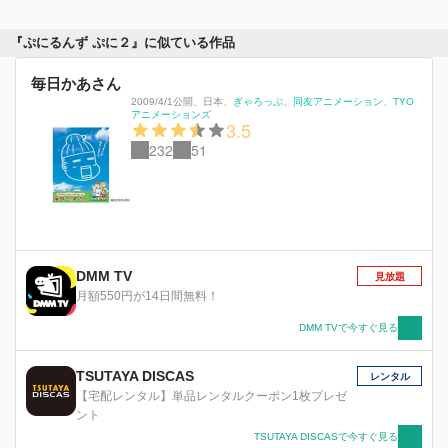
『ぷにるんず ぷに２』に似ている作品
毎日かあさん
2009/4/1公開
、
日本
、
ぎゃろっぷ
同友アニメーション
TYO
アニメーションズ
3.5
232
51
DMM TV
見放題
月額550円が14日間無料！
DMM TVで今すぐ見る
TSUTAYA DISCAS
レンタル
【宅配レンタル】単品レンタルクーポン1枚プレゼ
ント
TSUTAYA DISCASで今すぐ見る