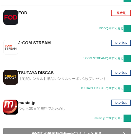
ん、うるうる泣き虫なうるるん、クールビューティな
くーるん。ゆかいなぷにるんずにかこまれ、あいるん
FOD
見放題
とゆかちゃんのぷにぷに楽しい毎日はつづいてゆきま
す。 『ぷしぎ』ないきもの ぷにるんずの日常を、あな
たも“ぷにっ♪”とのぞいてみませんか？
FODで今すぐ見る
J:COM STREAM
レンタル
-
J:COM STREAMで今すぐ見る
TSUTAYA DISCAS
レンタル
【宅配レンタル】単品レンタルクーポン1枚プレゼント
TSUTAYA DISCASで今すぐ見る
music.jp
レンタル
今なら30日間無料でおためし
music.jpで今すぐ見る
配信中の動画配信サービスをもっと見る