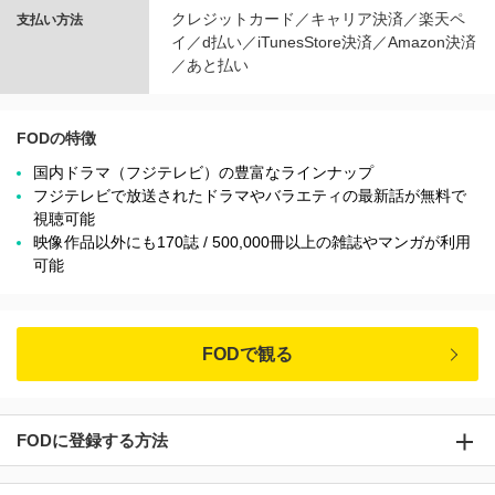
クレジットカード／キャリア決済／楽天ペ
支払い方法
イ／d払い／iTunesStore決済／Amazon決済
／あと払い
FODの特徴
国内ドラマ（フジテレビ）の豊富なラインナップ
フジテレビで放送されたドラマやバラエティの最新話が無料で
視聴可能
映像作品以外にも170誌 / 500,000冊以上の雑誌やマンガが利用
可能
FODで観る
FODに登録する方法