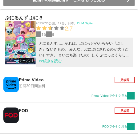
ぷにるんず ぷに３
2025/7/5公開
、
12分
、
日本
、
OLM Digital
2.7
15
9
ぷにるんず……それは、ぷにっとやわらかい『ぷし
ぎ』ないきもの。 みんな、ぷにぷにされるのが大（だ
い）すき。 まいにち楽（たの）しく ぷにっとくらして
シーズン3
います。 そんなぷにるんずのまえに、あたらしい『ぷ
>>続きを読む
にとも』があらわれました。 キラキラかがやく宝石
（ほうせき）をのせた じゅえるん です。 じゅえるん
は、あいるんにおねがいします。 「いっしょに来
Prime Video
見放題
（き）てほしい」と。 やってきたのは、すべてがカチ
初回30日間無料
コチでできたぷしぎなばしょ、『カチコチランド』。
しかも、じゅえるんもあいるんも、体（からだ）がカ
Prime Videoで今すぐ見る
チコチに大（だい）へんしん！ カチコチランドにある
というたからもの、 12この『ぷにすたるのかけら』を
FOD
見放題
さがすため、 ぷにるんずのぼうけんが今（いま）はじ
まります！
FODで今すぐ見る