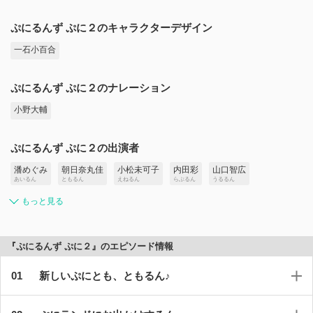
ぷにるんず ぷに２のキャラクターデザイン
一石小百合
ぷにるんず ぷに２のナレーション
小野大輔
ぷにるんず ぷに２の出演者
潘めぐみ
朝日奈丸佳
小松未可子
内田彩
山口智広
あいるん
ともるん
えねるん
らぶるん
うるるん
もっと見る
『ぷにるんず ぷに２』のエピソード情報
新しいぷにとも、ともるん♪