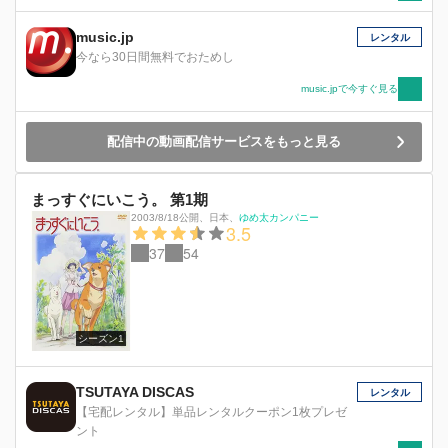
music.jp
レンタル
今なら30日間無料でおためし
music.jpで今すぐ見る
配信中の動画配信サービスをもっと見る
まっすぐにいこう。 第1期
2003/8/18公開
、
日本
、
ゆめ太カンパニー
3.5
37
54
シーズン1
TSUTAYA DISCAS
レンタル
【宅配レンタル】単品レンタルクーポン1枚プレゼ
ント