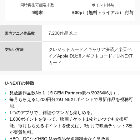
同時再生可能端末数
ポイント付与
4端末
600pt（無料トライアル） 付与
7,200作品以上
国内アニメ作品数
クレジットカード／キャリア決済／楽天ペ
支払い方法
イ／AppleID決済／ギフトコード／U-NEXT
カード
U-NEXTの特徴
見放題作品数No.1（※GEM Partners調べ/2026年6⽉）。
毎月もらえる1,200円分のU-NEXTポイントで最新作品を視聴可
能。
1つのアプリで、雑誌やマンガも楽しめる。
1,800ポイントを使って、映画チケット1枚といつでも交換可
能。毎月もらえるポイントを使えば、3か月で映画チケット2枚
が実質無料。
HBO、DCなどHBO Max作品が追加料金なく見放題。