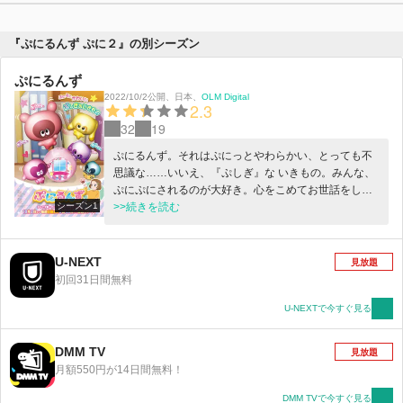
『ぷにるんず ぷに２』の別シーズン
ぷにるんず
2022/10/2公開
、
日本
、
OLM Digital
2.3
32
19
ぷにるんず。それはぷにっとやわらかい、とっても不
思議な……いいえ、『ぷしぎ』な いきもの。みんな、
ぷにぷにされるのが大好き。心をこめてお世話をして
シーズン1
あげると、ぷにっとかわいく成長していきます。そっ
>>続きを読む
とまわりを見渡してみれば……ほら、ここにも、あそ
こにも！ぷにるんずは、もしかしたら あなたのすぐそ
ばにいるかも知れません。 あいるん は明るくて好奇心
U-NEXT
見放題
旺盛、とっても食いしんぼうなぷにるんず。人間の世
初回31日間無料
界に興味しんしんで、いろんなことにチャレンジする
けど、いつもなにかがへんてこりんです。そんな あい
U-NEXTで今すぐ見る
るん のお世話をしているのは、あいるんと同じく明る
くて好奇心旺盛、そして、パンやおかしを作るのが大
DMM TV
見放題
好きな小学4年生の女の子 ゆかちゃん。2人は大のなか
月額550円が14日間無料！
よし。なにをやるにもいつも一緒です。 とってもエネ
ルギッシュなえねるん、ラブラブパワー全開のらぶる
DMM TVで今すぐ見る