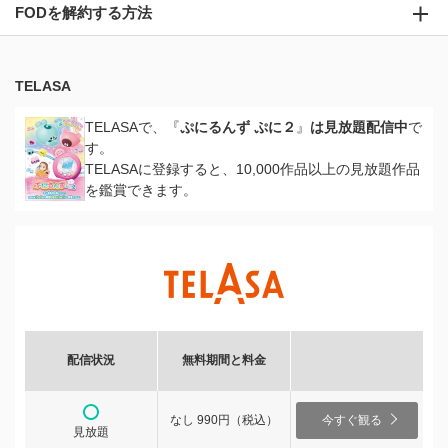
FODを解約する方法
TELASA
TELASAで、『
ぷにるんず ぷに２
』
は見放題配信中
で
す。
TELASAに登録すると、10,000作品以上の見放題作品
を鑑賞できます。
配信状況
無料期間と料金
なし 990円（税込）
今すぐ観る
見放題