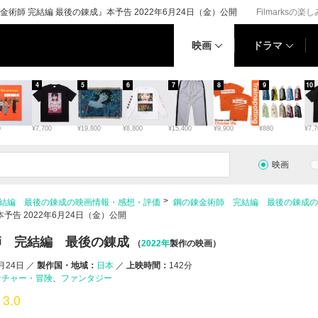
師 完結編 最後の錬成』本予告 2022年6月24日（金）公開
Filmarksの楽
映画
ドラマ
4
5
6
7
8
9
10
0
¥7,700
¥19,800
¥8,800
¥15,400
¥9,900
¥880
¥7,7
映画
結編 最後の錬成の映画情報・感想・評価
鋼の錬金術師 完結編 最後の錬成の
告 2022年6月24日（金）公開
師 完結編 最後の錬成
（
2022年
製作の映画）
6月24日
／
製作国・地域：
日本
／
上映時間：
142分
ンチャー・冒険
ファンタジー
3.0