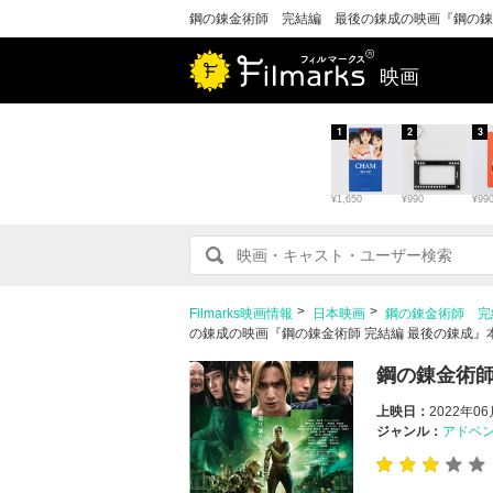
鋼の錬金術師 完結編 最後の錬成の映画『鋼の錬金術
映画
1
2
3
¥1,650
¥990
¥99
Filmarks映画情報
日本映画
鋼の錬金術師 完
の錬成の映画『鋼の錬金術師 完結編 最後の錬成』本予
鋼の錬金術
上映日：
2022年0
ジャンル：
アドベ