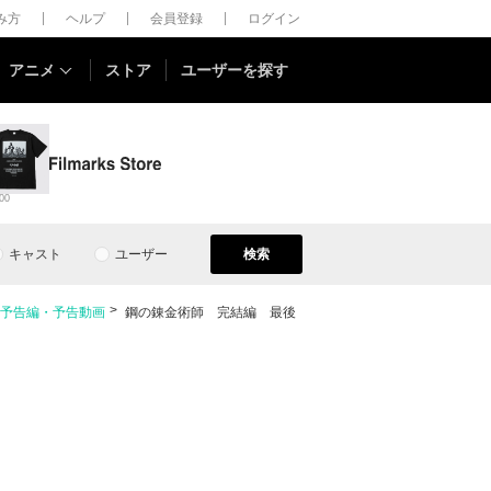
しみ方
ヘルプ
会員登録
ログイン
アニメ
ストア
ユーザーを探す
00
キャスト
ユーザー
検索
予告編・予告動画
鋼の錬金術師 完結編 最後