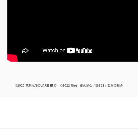
©2022 荒川弘/SQUARE ENIX ©2022 映画「鋼の錬金術師2&3」製作委員会