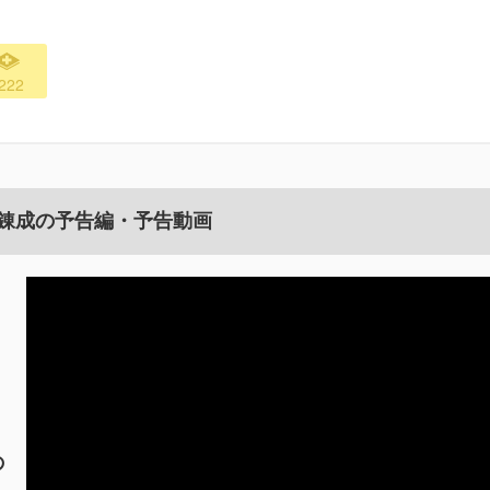
222
錬成の予告編・予告動画
の