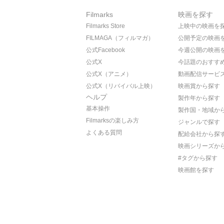
Filmarks
映画を探す
Filmarks Store
上映中の映画を
FILMAGA（フィルマガ）
公開予定の映画
公式Facebook
今週公開の映画
公式X
今話題のおすす
公式X（アニメ）
動画配信サービ
公式X（リバイバル上映）
映画賞から探す
ヘルプ
製作年から探す
基本操作
製作国・地域か
Filmarksの楽しみ方
ジャンルで探す
よくある質問
配給会社から探
映画シリーズか
#タグから探す
映画館を探す