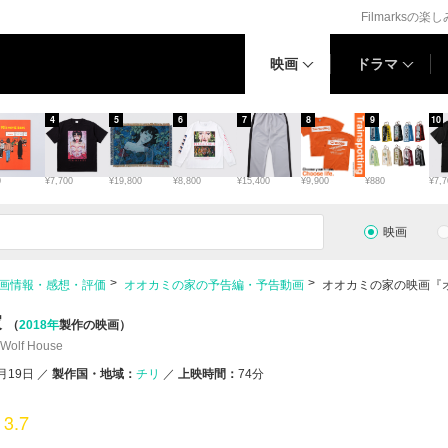
Filmarksの楽
映画
ドラマ
4
5
6
7
8
9
10
0
¥7,700
¥19,800
¥8,800
¥15,400
¥9,900
¥880
¥7,7
映画
画情報・感想・評価
オオカミの家の予告編・予告動画
オオカミの家の映画『
家
（
2018年
製作の映画）
 Wolf House
8月19日
／
製作国・地域：
チリ
／
上映時間：
74分
3.7