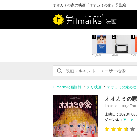
オオカミの家の映画『オオカミの家』予告編
映画
1
2
3
¥1,650
¥990
¥99
Filmarks映画情報
チリ映画
オオカミの家の映
オオカミの
La casa lobo／The
上映日：
2023年0
ジャンル：
アニメ