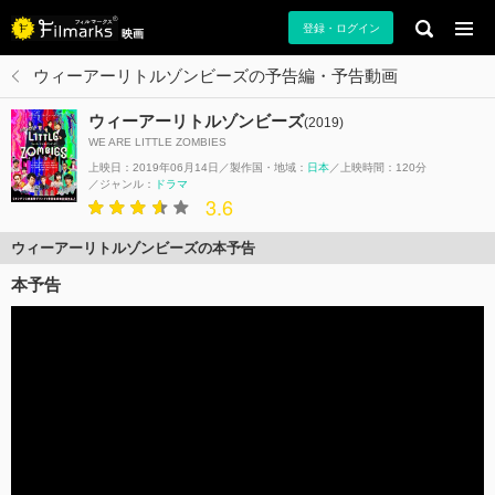
登録・ログイン
映画
ウィーアーリトルゾンビーズの予告編・予告動画
ウィーアーリトルゾンビーズ
(2019)
WE ARE LITTLE ZOMBIES
上映日：2019年06月14日
製作国・地域：
日本
上映時間：120分
ジャンル：
ドラマ
3.6
ウィーアーリトルゾンビーズの本予告
本予告