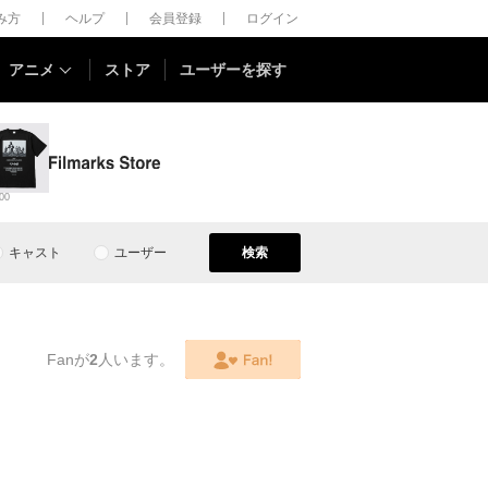
しみ方
ヘルプ
会員登録
ログイン
アニメ
ストア
ユーザーを探す
00
キャスト
ユーザー
検索
Fanが
2
人います。