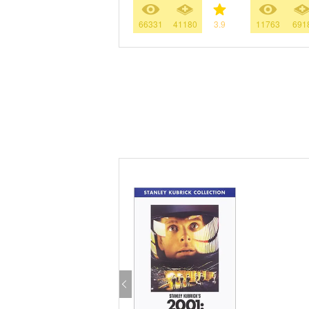
66331
41180
3.9
11763
691