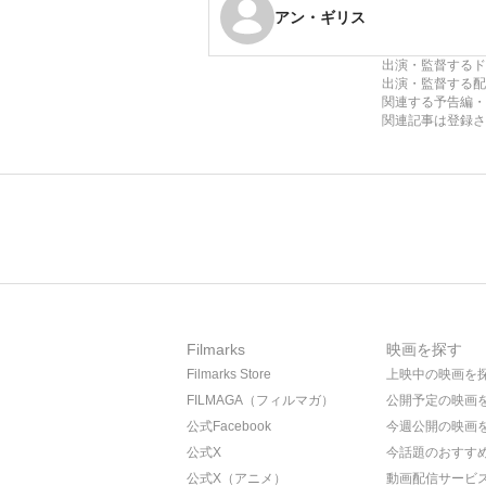
アン・ギリス
出演・監督するド
出演・監督する配
関連する予告編・
関連記事は登録さ
Filmarks
映画を探す
Filmarks Store
上映中の映画を
FILMAGA（フィルマガ）
公開予定の映画
公式Facebook
今週公開の映画
公式X
今話題のおすす
公式X（アニメ）
動画配信サービ