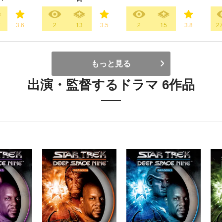
7
3.6
2
13
3.5
2
15
3.8
2
もっと見る
出演・監督するドラマ 6作品