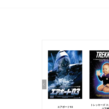
トレッキーズ ス
エアポート'03
ク万歳