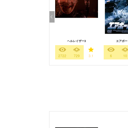
ヘルレイザー3
エアポート
2722
729
3.1
6
10