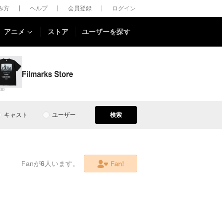
しみ方
ヘルプ
会員登録
ログイン
アニメ
ストア
ユーザーを探す
00
キャスト
ユーザー
検索
Fanが
6
人います。