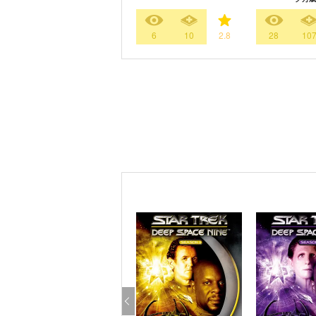
6
10
2.8
28
10