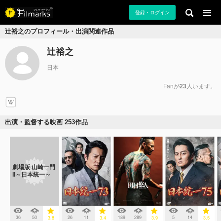
登録・ログイン
辻裕之のプロフィール・出演関連作品
辻裕之
日本
Fanが
23
人います。
出演・監督する映画 253作品
劇場版 山崎一門
II～日本統一～
36
50
26
11
189
289
5
14
3.8
3.4
3.9
3.5