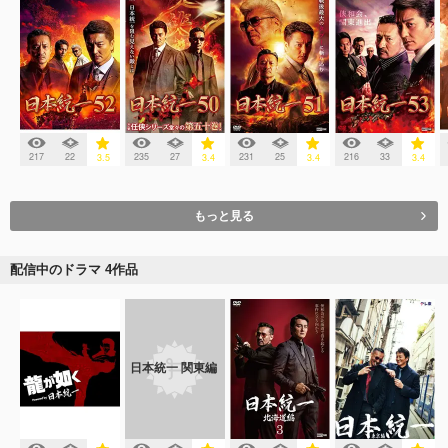
217
22
235
27
231
25
216
33
3.5
3.4
3.4
3.4
もっと見る
配信中のドラマ 4作品
日本統一 関東編