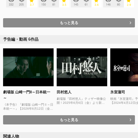
332
205
150
81
145
61
146
80
3.7
3.5
3.6
2.9
もっと見る
予告編・動画 6作品
劇場版 山崎一門II～日本統一
田村悠人
氷室蓮司
～
劇場版『田村悠人』ティザー映像公
映画『氷室蓮司』予
開！2025年6月6日（金）より新宿
【2024年4月12日
《本予告》『劇場版 山崎一門Ⅱ～日
バルト９ほか全国順次公開決定！
公開】
本統一～』【2026年6月12日（金）
公開】
もっと見る
関連人物