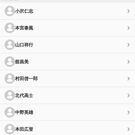
小沢仁志
本宮泰風
山口祥行
舘昌美
村田啓一郎
北代高士
中野英雄
本田広登