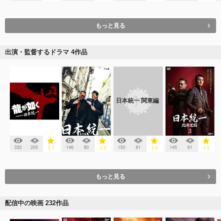
もっと見る
出演・監督するドラマ 4作品
日本統一 関東編
332
205
146
80
150
81
145
61
3.7
2.9
3.5
3.6
もっと見る
配信中の映画 232作品