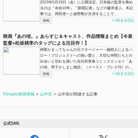
2023年5月19日（金）に公開決定。日本版の監督を務め
るのは『余命10年』『新聞記者』などの藤井道人。本記
事では、岡田准一と綾野剛が共演することで…
>>続きを読む
映画
映画『あの頃。』あらすじ＆キャスト、作品情報まとめ【今泉
監督×松坂桃李のタッグによる注目作！】
神聖かまってちゃんの元マネージャー・劔樹人によるハ
ロー！プロジェクトへの熱い愛と、大切な仲間たちとの
出会いと別れを描いた自伝的青春コミックエッセイ「あ
の頃。男子かしまし物語」（イースト・プレス刊）の…
>>続きを読む
映画
Filmarks映画情報
山中崇
山中崇が関連する記事
公式SNS