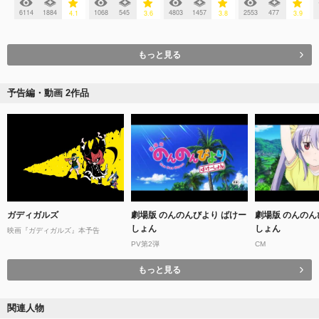
6114
1884
1068
545
4803
1457
2553
477
4.1
3.6
3.8
3.9
もっと見る
予告編・動画 2作品
ガディガルズ
劇場版 のんのんびより ばけー
劇場版 のんのん
しょん
しょん
映画『ガディガルズ』本予告
PV第2弾
CM
もっと見る
関連人物