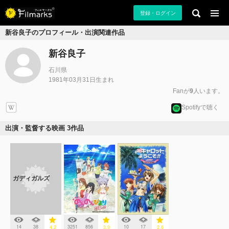
登録・ログイン
新谷良子のプロフィール・出演関連作品
新谷良子
石川県
1981年03月31日生まれ
Fanが
9
人います。
Spotifyで聴く
出演・監督する映画 3作品
ガディガルズ
14
38
3251
856
10
17
4.2
3.9
2.6