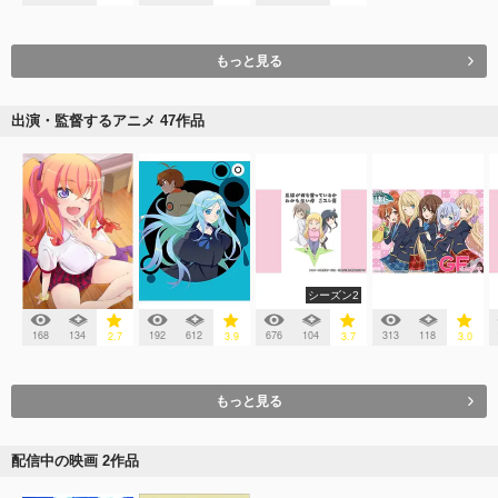
もっと見る
出演・監督するアニメ 47作品
シーズン2
168
134
192
612
676
104
313
118
2.7
3.9
3.7
3.0
もっと見る
配信中の映画 2作品