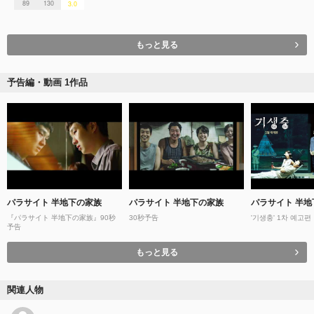
89
130
3.0
もっと見る
予告編・動画 1作品
パラサイト 半地下の家族
パラサイト 半地下の家族
パラサイト 半地
『パラサイト 半地下の家族』90秒
30秒予告
'기생충' 1차 예고편
予告
もっと見る
関連人物