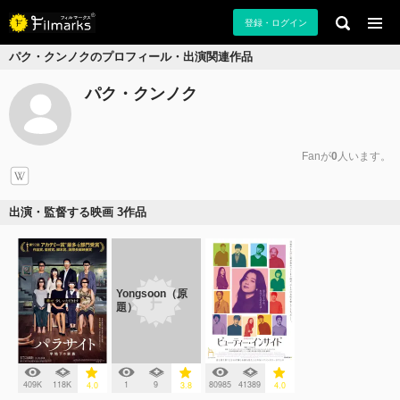
登録・ログイン
パク・クンノクのプロフィール・出演関連作品
パク・クンノク
Fanが
0
人います。
出演・監督する映画 3作品
Yongsoon（原
題）
409K
118K
1
9
80985
41389
4.0
3.8
4.0