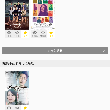
409K
118K
80985
41389
4.0
4.0
もっと見る
配信中のドラマ 1作品