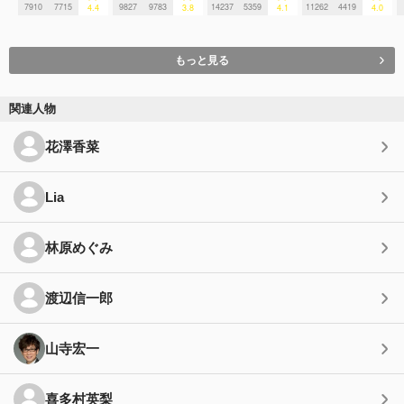
7910
7715
9827
9783
14237
5359
11262
4419
4.4
3.8
4.1
4.0
もっと見る
関連人物
花澤香菜
Lia
林原めぐみ
渡辺信一郎
山寺宏一
喜多村英梨