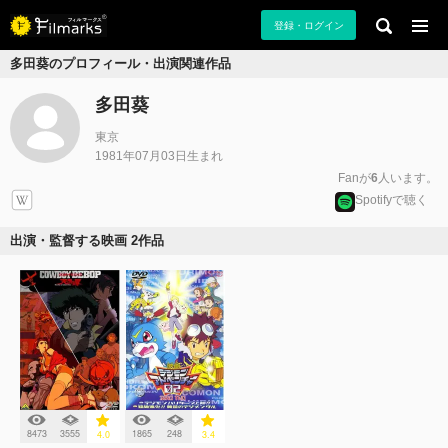
登録・ログイン
多田葵のプロフィール・出演関連作品
多田葵
東京
1981年07月03日生まれ
Fanが
6
人います。
Spotifyで聴く
出演・監督する映画 2作品
8473
3555
1865
248
4.0
3.4