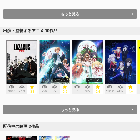
もっと見る
出演・監督するアニメ 10作品
シーズン2
シーズン1
9827
9783
256
77
678
315
11262
4419
3.8
3.6
3.4
4.0
もっと見る
配信中の映画 2作品