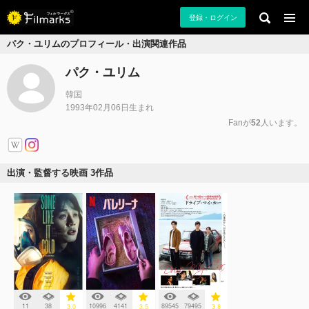
登録・ログイン
パク・ユリムのプロフィール・出演関連作品
パク・ユリム
韓国
1993年02月06日生まれ
Fanが
52
人います。
出演・監督する映画 3作品
11
38
10996
4141
89545
79495
3.0
3.5
3.8