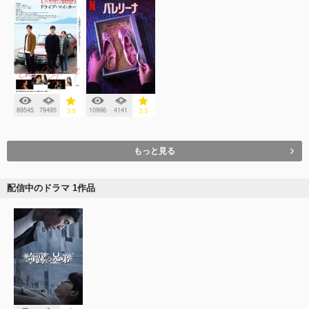
89545
79495
10996
4141
3.8
3.5
もっと見る
配信中のドラマ 1作品